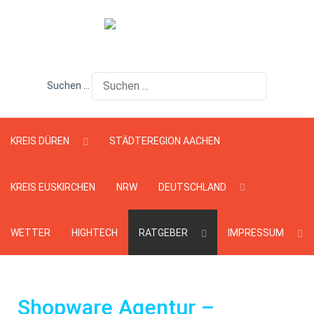
Suchen ...
KREIS DÜREN
STÄDTEREGION AACHEN
KREIS EUSKIRCHEN
NRW
DEUTSCHLAND
WETTER
HIGHTECH
RATGEBER
IMPRESSUM
Shopware Agentur –