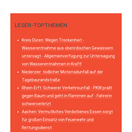
LESER-TOPTHEMEN
Kreis Düren: Wegen Trockenheit -
Wasserentnahme aus oberirdischen Gewässern
untersagt - Allgemeinverfügung zur Untersagung
von Wasserentnahmen in Kraft!
Niederzier: tödlicher Motorradunfall auf der
Tagebaurandstraße
Rhein-Erft: Schwerer Verkehrsunfall - PKW prallt
gegen Baum und geht in Flammen auf - Fahrerin
schwerverletzt
Aachen: Vermutliches Verdorbenes Essen sorgt
für großen Einsatz von Feuerwehr und
Rettungsdienst