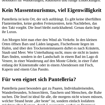
besonders für Wanderungen, Radtouren und ruhige Entdeckungen.
Kein Massentourismus, viel Eigenwilligkeit
Pantelleria ist kein Ort, der sich aufdrängt. Es gibt keine überfüllten
Flaniermeilen, keine großen Ferienzentren, kein Nachtleben, das
den Takt vorgibt. Die Insel bleibt zurückhaltend. Genau darin liegt
ihr Luxus.
Am Morgen hört man eher den Wind als Verkehr. In den kleinen
Orten öffnen Bars und Läden langsam, Fischerboote liegen im
Hafen, und über den Trockensteinmauern duftet es nach Kräutern,
Staub und Meer. Wer Unterhaltung sucht, muss sie nicht in lauten
Bars finden, sondern in der Landschaft: in einem Bad im Lago di
Venere, in einer Wanderung auf den Monte Gibele, in einer Fahrt
entlang der Küstenstraße oder in einem Abendessen mit Fisch,
Kapern und einem Glas Passito.
Für wen eignet sich Pantelleria?
Pantelleria passt besonders gut zu Paaren, Individualreisenden,
Wanderfreunden, Schnorchlern, Tauchern und Menschen, die Ruhe
suchen. Die Insel ist ideal für alle, die morgens nicht wissen müssen,
welcher Strand heute „der beste“ ist, sondern einfach losfahren