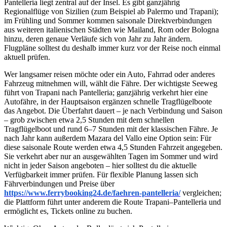
Pantelleria liegt zentral auf der Insel. Es gibt ganzjährig
Regionalflüge von Sizilien (zum Beispiel ab Palermo und Trapani);
im Frühling und Sommer kommen saisonale Direktverbindungen
aus weiteren italienischen Städten wie Mailand, Rom oder Bologna
hinzu, deren genaue Verläufe sich von Jahr zu Jahr ändern.
Flugpläne solltest du deshalb immer kurz vor der Reise noch einmal
aktuell prüfen.
Wer langsamer reisen möchte oder ein Auto, Fahrrad oder anderes
Fahrzeug mitnehmen will, wählt die Fähre. Der wichtigste Seeweg
führt von Trapani nach Pantelleria; ganzjährig verkehrt hier eine
Autofähre, in der Hauptsaison ergänzen schnelle Tragflügelboote
das Angebot. Die Überfahrt dauert – je nach Verbindung und Saison
– grob zwischen etwa 2,5 Stunden mit dem schnellen
Tragflügelboot und rund 6–7 Stunden mit der klassischen Fähre. Je
nach Jahr kann außerdem Mazara del Vallo eine Option sein: Für
diese saisonale Route werden etwa 4,5 Stunden Fahrzeit angegeben.
Sie verkehrt aber nur an ausgewählten Tagen im Sommer und wird
nicht in jeder Saison angeboten – hier solltest du die aktuelle
Verfügbarkeit immer prüfen. Für flexible Planung lassen sich
Fährverbindungen und Preise über
https://www.ferrybooking24.de/faehren-pantelleria/
vergleichen;
die Plattform führt unter anderem die Route Trapani–Pantelleria und
ermöglicht es, Tickets online zu buchen.