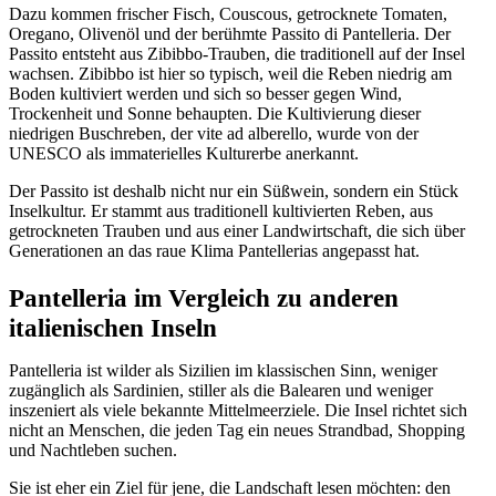
Dazu kommen frischer Fisch, Couscous, getrocknete Tomaten,
Oregano, Olivenöl und der berühmte Passito di Pantelleria. Der
Passito entsteht aus Zibibbo-Trauben, die traditionell auf der Insel
wachsen. Zibibbo ist hier so typisch, weil die Reben niedrig am
Boden kultiviert werden und sich so besser gegen Wind,
Trockenheit und Sonne behaupten. Die Kultivierung dieser
niedrigen Buschreben, der vite ad alberello, wurde von der
UNESCO als immaterielles Kulturerbe anerkannt.
Der Passito ist deshalb nicht nur ein Süßwein, sondern ein Stück
Inselkultur. Er stammt aus traditionell kultivierten Reben, aus
getrockneten Trauben und aus einer Landwirtschaft, die sich über
Generationen an das raue Klima Pantellerias angepasst hat.
Pantelleria im Vergleich zu anderen
italienischen Inseln
Pantelleria ist wilder als Sizilien im klassischen Sinn, weniger
zugänglich als Sardinien, stiller als die Balearen und weniger
inszeniert als viele bekannte Mittelmeerziele. Die Insel richtet sich
nicht an Menschen, die jeden Tag ein neues Strandbad, Shopping
und Nachtleben suchen.
Sie ist eher ein Ziel für jene, die Landschaft lesen möchten: den