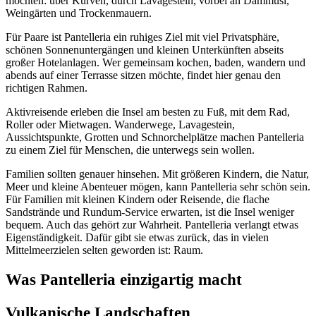
möchten: über Kurven, durch Lavagestein, vorbei an Dammusi,
Weingärten und Trockenmauern.
Für Paare ist Pantelleria ein ruhiges Ziel mit viel Privatsphäre,
schönen Sonnenuntergängen und kleinen Unterkünften abseits
großer Hotelanlagen. Wer gemeinsam kochen, baden, wandern und
abends auf einer Terrasse sitzen möchte, findet hier genau den
richtigen Rahmen.
Aktivreisende erleben die Insel am besten zu Fuß, mit dem Rad,
Roller oder Mietwagen. Wanderwege, Lavagestein,
Aussichtspunkte, Grotten und Schnorchelplätze machen Pantelleria
zu einem Ziel für Menschen, die unterwegs sein wollen.
Familien sollten genauer hinsehen. Mit größeren Kindern, die Natur,
Meer und kleine Abenteuer mögen, kann Pantelleria sehr schön sein.
Für Familien mit kleinen Kindern oder Reisende, die flache
Sandstrände und Rundum-Service erwarten, ist die Insel weniger
bequem. Auch das gehört zur Wahrheit. Pantelleria verlangt etwas
Eigenständigkeit. Dafür gibt sie etwas zurück, das in vielen
Mittelmeerzielen selten geworden ist: Raum.
Was Pantelleria einzigartig macht
Vulkanische Landschaften