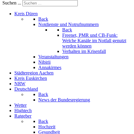
Suchen ...
Kreis Düren
Back
Notdienste und Notrufnummern
Back
Freenet, PMR und CB-Funk:
Welche Kanäle im Notfall genutzt
werden können
Verhalten im Krisenfall
Veranstaltungen
Nibirii
Annakirmes
Städteregion Aachen
Kreis Euskirchen
NRW
Deutschland
Back
News der Bundesregierung
Wetter
Hightech
Ratgeber
Back
Hochzeit
Gesundheit