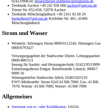
02423/908541
tieraerztlicher-notdienst-kreisdueren.de
Tierklinik Aachen +49 241 928 660
aachen@anicura.de
Trierer Str. 652-658, 52078 Aachen
Tierklinik Mönchengladbach +49 2161 92 60 20
boekelberg@anicura.de
Krefelder Str. 461, 41066
Mönchengladbach
Strom und Wasser
Westnetz: Störungen Strom 0800/4112244, Störungen Gas
0800/0793427
Versorgungsgebiet der Stadtwerke Düren: Leitungspartner
0800/4865111
Innung für Sanitär- und Heizungstechnik: 02422/9533999
Entstörungsdienst Erdgas: Betriebsstelle Linnich, 0800/7
9999 50
Störungstelefon Stadtwerke Jülich, 02461/625110
EWV-Meldestelle: Strom 0241/41368-7060; Gas -41368-
7070; Wärme -41368-7080; Wasser -41368-7090
Allgemeines
Sperrung von ec- oder Kreditkarten
: 116116