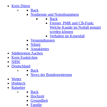
Kreis Düren
Back
Notdienste und Notrufnummern
Back
Freenet, PMR und CB-Funk:
Welche Kanäle im Notfall genutzt
werden können
Verhalten im Krisenfall
Veranstaltungen
Nibirii
Annakirmes
Städteregion Aachen
Kreis Euskirchen
NRW
Deutschland
Back
News der Bundesregierung
Wetter
Hightech
Ratgeber
Back
Hochzeit
Gesundheit
Familie