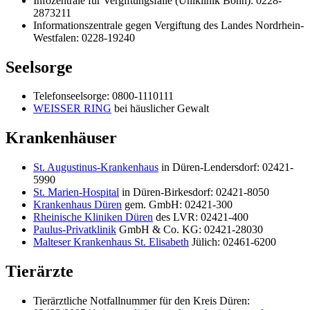
Infozentrale für Vergiftungsfälle (Uniklinik Bonn): 0228-
2873211
Informationszentrale gegen Vergiftung des Landes Nordrhein-
Westfalen: 0228-19240
Seelsorge
Telefonseelsorge: 0800-1110111
WEISSER RING
bei häuslicher Gewalt
Krankenhäuser
St. Augustinus-Krankenhaus
in Düren-Lendersdorf: 02421-
5990
St. Marien-Hospital
in Düren-Birkesdorf: 02421-8050
Krankenhaus Düren
gem. GmbH: 02421-300
Rheinische Kliniken Düren
des LVR: 02421-400
Paulus-Privatklinik
GmbH & Co. KG: 02421-28030
Malteser Krankenhaus St. Elisabeth
Jülich: 02461-6200
Tierärzte
Tierärztliche Notfallnummer für den Kreis Düren: