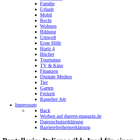
Familie
Urlaub
Mobil
Recht
Wohnen
Bildung
Umwelt
Erste Hilfe
Hartz 4
Bücher
Tourismus
TV & Kino
Finanzen
Digitale Medien
Tier
Garten
Freizeit
Ratgeber Job
Impressum
Back
Werben auf dueren-magazin.de
Datenschutzerklärung
Barrierefreiheitserklärung