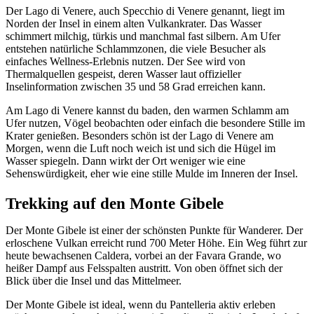
Der Lago di Venere, auch Specchio di Venere genannt, liegt im
Norden der Insel in einem alten Vulkankrater. Das Wasser
schimmert milchig, türkis und manchmal fast silbern. Am Ufer
entstehen natürliche Schlammzonen, die viele Besucher als
einfaches Wellness-Erlebnis nutzen. Der See wird von
Thermalquellen gespeist, deren Wasser laut offizieller
Inselinformation zwischen 35 und 58 Grad erreichen kann.
Am Lago di Venere kannst du baden, den warmen Schlamm am
Ufer nutzen, Vögel beobachten oder einfach die besondere Stille im
Krater genießen. Besonders schön ist der Lago di Venere am
Morgen, wenn die Luft noch weich ist und sich die Hügel im
Wasser spiegeln. Dann wirkt der Ort weniger wie eine
Sehenswürdigkeit, eher wie eine stille Mulde im Inneren der Insel.
Trekking auf den Monte Gibele
Der Monte Gibele ist einer der schönsten Punkte für Wanderer. Der
erloschene Vulkan erreicht rund 700 Meter Höhe. Ein Weg führt zur
heute bewachsenen Caldera, vorbei an der Favara Grande, wo
heißer Dampf aus Felsspalten austritt. Von oben öffnet sich der
Blick über die Insel und das Mittelmeer.
Der Monte Gibele ist ideal, wenn du Pantelleria aktiv erleben