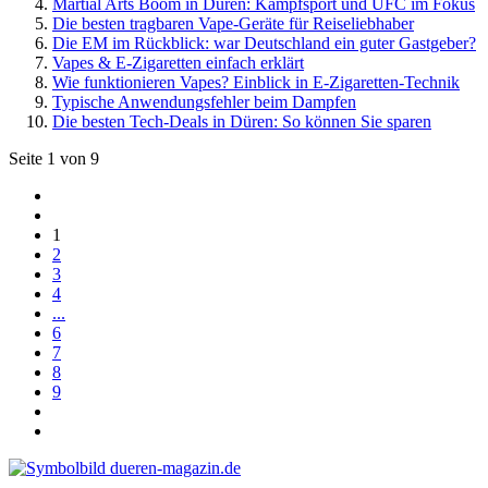
Martial Arts Boom in Düren: Kampfsport und UFC im Fokus
Die besten tragbaren Vape-Geräte für Reiseliebhaber
Die EM im Rückblick: war Deutschland ein guter Gastgeber?
Vapes & E-Zigaretten einfach erklärt
Wie funktionieren Vapes? Einblick in E-Zigaretten-Technik
Typische Anwendungsfehler beim Dampfen
Die besten Tech-Deals in Düren: So können Sie sparen
Seite 1 von 9
1
2
3
4
...
6
7
8
9