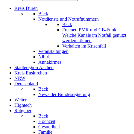
Kreis Düren
Back
Notdienste und Notrufnummern
Back
Freenet, PMR und CB-Funk:
Welche Kanäle im Notfall genutzt
werden können
Verhalten im Krisenfall
Veranstaltungen
Nibirii
Annakirmes
Städteregion Aachen
Kreis Euskirchen
NRW
Deutschland
Back
News der Bundesregierung
Wetter
Hightech
Ratgeber
Back
Hochzeit
Gesundheit
Familie