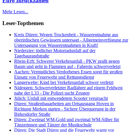
Euro zurückzahlen
Mehr Lesen...
Leser-Topthemen
Kreis Düren: Wegen Trockenheit - Wasserentnahme aus
oberirdischen Gewässern untersagt - Allgemeinverfügung zur
Untersagung von Wasserentnahmen in Kraft!
Niederzier: tödlicher Motorradunfall auf der
Tagebaurandstraße
Rhein-Erft: Schwerer Verkehrsunfall - PKW prallt gegen
Baum und geht in Flammen auf - Fahrerin schwerverletzt
Aachen: Vermutliches Verdorbenes Essen sorgt für großen
Einsatz von Feuerwehr und Rettungsdienst
Langerwehe: Kind bei Verkehrsunfall schwer verletzt
Nideggen: Schwerverletzter Radfahrer auf einem Feldweg
nahe der L33 - Die Polizei sucht Zeugen
Jülich: Unfall mit entwendetem Scooter verursacht
Düren: Straßenbauarbeiten am Ortsausgang Hoven in
Richtung Merken starten - Sichere Überquerung in der
Birkesdorfer Straße
Düren: Zweimal WM-Gold und zweimal WM-Silber für
Tänzerinnen und Tänzer der Musikschule
Düren: Die Stadt Düren und die Feuerwehr warnt vor