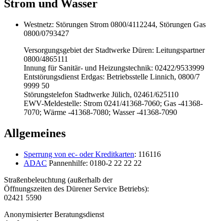
Strom und Wasser
Westnetz: Störungen Strom 0800/4112244, Störungen Gas
0800/0793427
Versorgungsgebiet der Stadtwerke Düren: Leitungspartner
0800/4865111
Innung für Sanitär- und Heizungstechnik: 02422/9533999
Entstörungsdienst Erdgas: Betriebsstelle Linnich, 0800/7
9999 50
Störungstelefon Stadtwerke Jülich, 02461/625110
EWV-Meldestelle: Strom 0241/41368-7060; Gas -41368-
7070; Wärme -41368-7080; Wasser -41368-7090
Allgemeines
Sperrung von ec- oder Kreditkarten
: 116116
ADAC
Pannenhilfe: 0180-2 22 22 22
Straßenbeleuchtung (außerhalb der
Öffnungszeiten des Dürener Service Betriebs):
02421 5590
Anonymisierter Beratungsdienst