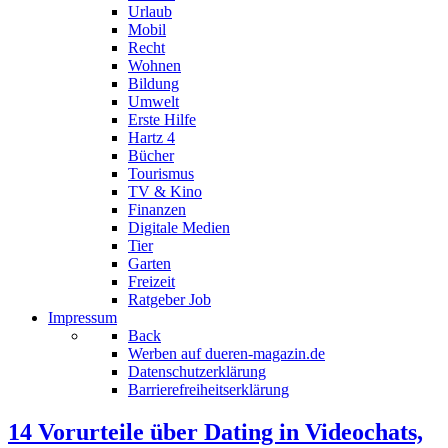
Urlaub
Mobil
Recht
Wohnen
Bildung
Umwelt
Erste Hilfe
Hartz 4
Bücher
Tourismus
TV & Kino
Finanzen
Digitale Medien
Tier
Garten
Freizeit
Ratgeber Job
Impressum
Back
Werben auf dueren-magazin.de
Datenschutzerklärung
Barrierefreiheitserklärung
14 Vorurteile über Dating in Videochats,