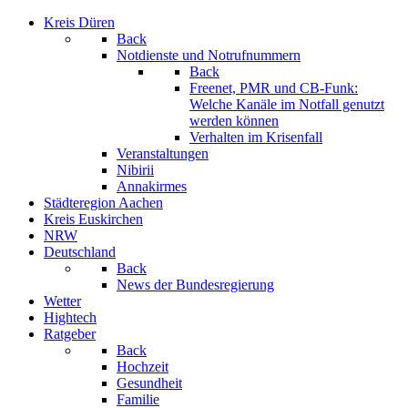
Kreis Düren
Back
Notdienste und Notrufnummern
Back
Freenet, PMR und CB-Funk:
Welche Kanäle im Notfall genutzt
werden können
Verhalten im Krisenfall
Veranstaltungen
Nibirii
Annakirmes
Städteregion Aachen
Kreis Euskirchen
NRW
Deutschland
Back
News der Bundesregierung
Wetter
Hightech
Ratgeber
Back
Hochzeit
Gesundheit
Familie