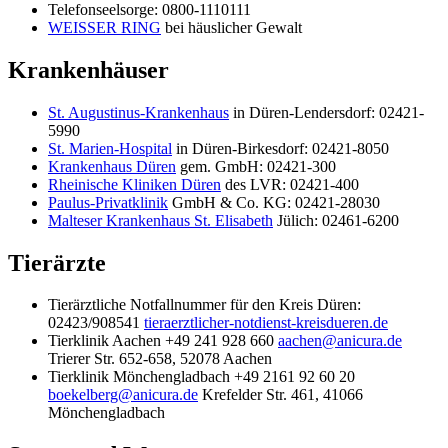
Telefonseelsorge: 0800-1110111
WEISSER RING
bei häuslicher Gewalt
Krankenhäuser
St. Augustinus-Krankenhaus
in Düren-Lendersdorf: 02421-
5990
St. Marien-Hospital
in Düren-Birkesdorf: 02421-8050
Krankenhaus Düren
gem. GmbH: 02421-300
Rheinische Kliniken Düren
des LVR: 02421-400
Paulus-Privatklinik
GmbH & Co. KG: 02421-28030
Malteser Krankenhaus St. Elisabeth
Jülich: 02461-6200
Tierärzte
Tierärztliche Notfallnummer für den Kreis Düren:
02423/908541
tieraerztlicher-notdienst-kreisdueren.de
Tierklinik Aachen +49 241 928 660
aachen@anicura.de
Trierer Str. 652-658, 52078 Aachen
Tierklinik Mönchengladbach +49 2161 92 60 20
boekelberg@anicura.de
Krefelder Str. 461, 41066
Mönchengladbach