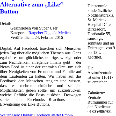
Alternative zum „Like“-
Die zentrale
Button
kinderärztliche
Notdienstpraxis,
St. Marien-
Details
Hospital Düren-
Geschrieben von
Super User
Birkesdorf,
Kategorie:
Ratgeber Digitale Medien
Dorfstraße 55,
Veröffentlicht: 24. Februar 2016
samstags,
sonntags und an
Feiertagen von 9
Digital: Auf Facebook tauschen sich Menschen
bis 13 Uhr
jeden Tag über alle möglichen Themen aus. Ganz
geöffnet.
egal ob es um glückliche, traurige, witzige oder
zum Nachdenken anregende Inhalte geht – der
News Feed ist einer der zentralen Orte, um sich
Die
über Neuigkeiten von Freunden und Familie auf
Arztrufzentrale
dem Laufenden zu halten. Wir haben auf das
ist unter 116117
Feedback der Menschen reagiert und wissen,
zu erreichen.
dass es mehrere einfache und schnelle
Möglichkeiten geben sollte, um auszudrücken,
Zahnärzte:
welche Gefühle die Posts auslösen. Deswegen
Zentrale
starten heute Facebooks Reactions – eine
Rufnummer für
Erweiterung des Like-Buttons.
den Notdienst:
01805/986700.
Weiterlesen: Digital: Facebook startet Emoji-