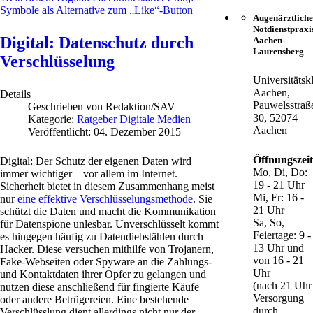
Symbole als Alternative zum „Like“-Button
Augenärztliche
Notdienstpraxi
Digital: Datenschutz durch
Aachen-
Laurensberg
Verschlüsselung
Universitätsk
Aachen,
Details
Pauwelsstraß
Geschrieben von
Redaktion/SAV
30, 52074
Kategorie:
Ratgeber Digitale Medien
Aachen
Veröffentlicht: 04. Dezember 2015
Öffnungszei
Digital: Der Schutz der eigenen Daten wird
Mo, Di, Do:
immer wichtiger – vor allem im Internet.
19 - 21 Uhr
Sicherheit bietet in diesem Zusammenhang meist
Mi, Fr: 16 -
nur
eine effektive Verschlüsselungsmethode
. Sie
21 Uhr
schützt die Daten und macht die Kommunikation
Sa, So,
für Datenspione unlesbar. Unverschlüsselt kommt
Feiertage: 9 -
es hingegen häufig zu Datendiebstählen durch
13 Uhr und
Hacker. Diese versuchen mithilfe von Trojanern,
von 16 - 21
Fake-Webseiten oder Spyware an die Zahlungs-
Uhr
und Kontaktdaten ihrer Opfer zu gelangen und
(nach 21 Uhr
nutzen diese anschließend für fingierte Käufe
Versorgung
oder andere Betrügereien. Eine bestehende
durch
Verschlüsslung dient allerdings nicht nur der