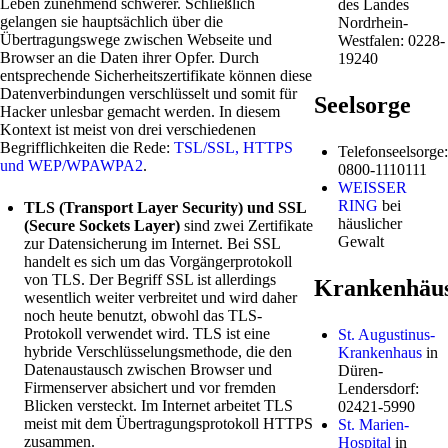
Leben zunehmend schwerer. Schließlich
des Landes
gelangen sie hauptsächlich über die
Nordrhein-
Übertragungswege zwischen Webseite und
Westfalen: 0228-
Browser an die Daten ihrer Opfer. Durch
19240
entsprechende Sicherheitszertifikate können diese
Datenverbindungen verschlüsselt und somit für
Seelsorge
Hacker unlesbar gemacht werden. In diesem
Kontext ist meist von drei verschiedenen
Begrifflichkeiten die Rede:
TSL/SSL, HTTPS
Telefonseelsorge:
und WEP/WPAWPA2
.
0800-1110111
WEISSER
RING
bei
TLS (Transport Layer Security) und SSL
häuslicher
(Secure Sockets Layer)
sind zwei Zertifikate
Gewalt
zur Datensicherung im Internet. Bei SSL
handelt es sich um das Vorgängerprotokoll
von TLS. Der Begriff SSL ist allerdings
Krankenhäu
wesentlich weiter verbreitet und wird daher
noch heute benutzt, obwohl das TLS-
Protokoll verwendet wird. TLS ist eine
St. Augustinus-
hybride Verschlüsselungsmethode, die den
Krankenhaus
in
Datenaustausch zwischen Browser und
Düren-
Firmenserver absichert und vor fremden
Lendersdorf:
Blicken versteckt. Im Internet arbeitet TLS
02421-5990
meist mit dem Übertragungsprotokoll HTTPS
St. Marien-
zusammen.
Hospital
in