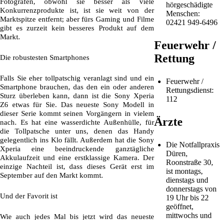
Fotografen, obwohl sie besser als viele
hörgeschädigte
Konkurrenzprodukte ist, ist sie weit von der
Menschen:
Marktspitze entfernt; aber fürs Gaming und Filme
02421 949-6496
gibt es zurzeit kein besseres Produkt auf dem
Markt.
Feuerwehr /
Rettung
Die robustesten Smartphones
Falls Sie eher tollpatschig veranlagt sind und ein
Feuerwehr /
Smartphone brauchen, das den ein oder anderen
Rettungsdienst:
Sturz überleben kann, dann ist die Sony Xperia
112
Z6 etwas für Sie. Das neueste Sony Modell in
dieser Serie kommt seinen Vorgängern in vielem
Ärzte
nach. Es hat eine wasserdichte Außenhülle, für
die Tollpatsche unter uns, denen das Handy
gelegentlich ins Klo fällt. Außerdem hat die Sony
Die Notfallpraxis
Xperia eine beeindruckende ganztägliche
Düren,
Akkulaufzeit und eine erstklassige Kamera. Der
Roonstraße 30,
einzige Nachteil ist, dass dieses Gerät erst im
ist montags,
September auf den Markt kommt.
dienstags und
donnerstags von
Und der Favorit ist
19 Uhr bis 22
geöffnet,
mittwochs und
Wie auch jedes Mal bis jetzt wird das neueste