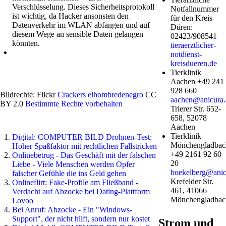
Verschlüsselung. Dieses Sicherheitsprotokoll
Notfallnummer
ist wichtig, da Hacker ansonsten den
für den Kreis
Datenverkehr im WLAN abfangen und auf
Düren:
diesem Wege an sensible Daten gelangen
02423/908541
könnten.
tieraerztlicher-
notdienst-
kreisdueren.de
Tierklinik
Aachen +49 241
928 660
Bildrechte: Flickr
Crackers
elhombredenegro
CC
aachen@anicura.
BY 2.0
Bestimmte Rechte vorbehalten
Trierer Str. 652-
658, 52078
Aachen
Tierklinik
Digital: COMPUTER BILD Drohnen-Test:
Mönchengladbac
Hoher Spaßfaktor mit rechtlichen Fallstricken
+49 2161 92 60
Onlinebetrug - Das Geschäft mit der falschen
20
Liebe - Viele Menschen werden Opfer
boekelberg@anic
falscher Gefühle die ins Geld gehen
Krefelder Str.
Onlineflirt: Fake-Profile am Fließband -
461, 41066
Verdacht auf Abzocke bei Dating-Plattform
Mönchengladbac
Lovoo
Bei Anruf: Abzocke - Ein "Windows-
Support", der nicht hilft, sondern nur kostet
Strom und