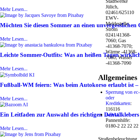
Stadtwerke
Jülich,
Mehr Lesen...
02461/625110
EWV-
Meldestelle:
Möchten Sie diesen Sommer an einen unvergesslichen Or
Strom
0241/41368-
Mehr Lesen...
7060; Gas
-41368-7070;
Wärme -41368-
Leichte Sommer-Outfits: Was an heißen Tagen wirklich
7080; Wasser
-41368-7090
Mehr Lesen...
Allgemeines
Fußball-WM feiern: Was beim Autokorso erlaubt ist 
Sperrung von ec-
oder
Mehr Lesen...
Kreditkarten
:
116116
Ein Leitfaden zur Auswahl des richtigen Dentalklebers
ADAC
Pannenhilfe:
0180-2 22 22 22
Mehr Lesen...
Straßenbeleuchtung