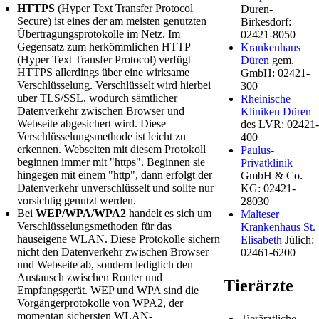
HTTPS
(Hyper Text Transfer Protocol
Düren-
Secure) ist eines der am meisten genutzten
Birkesdorf:
Übertragungsprotokolle im Netz. Im
02421-8050
Gegensatz zum herkömmlichen HTTP
Krankenhaus
(Hyper Text Transfer Protocol) verfügt
Düren
gem.
HTTPS allerdings über eine wirksame
GmbH: 02421-
Verschlüsselung. Verschlüsselt wird hierbei
300
über TLS/SSL, wodurch sämtlicher
Rheinische
Datenverkehr zwischen Browser und
Kliniken Düren
Webseite abgesichert wird. Diese
des LVR: 02421-
Verschlüsselungsmethode ist leicht zu
400
erkennen. Webseiten mit diesem Protokoll
Paulus-
beginnen immer mit "https". Beginnen sie
Privatklinik
hingegen mit einem "http", dann erfolgt der
GmbH & Co.
Datenverkehr unverschlüsselt und sollte nur
KG: 02421-
vorsichtig genutzt werden.
28030
Bei
WEP/WPA/WPA2
handelt es sich um
Malteser
Verschlüsselungsmethoden für das
Krankenhaus St.
hauseigene WLAN. Diese Protokolle sichern
Elisabeth
Jülich:
nicht den Datenverkehr zwischen Browser
02461-6200
und Webseite ab, sondern lediglich den
Austausch zwischen Router und
Tierärzte
Empfangsgerät. WEP und WPA sind die
Vorgängerprotokolle von WPA2, der
momentan sichersten WLAN-
Tierärztliche