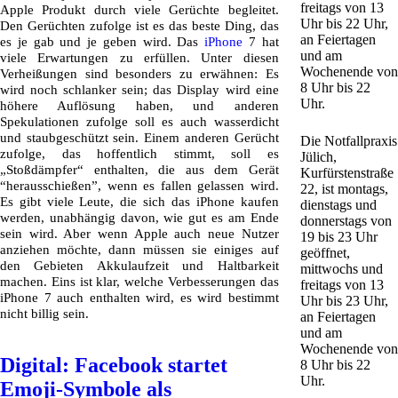
freitags von 13
Apple Produkt durch viele Gerüchte begleitet.
Uhr bis 22 Uhr,
Den Gerüchten zufolge ist es das beste Ding, das
an Feiertagen
es je gab und je geben wird. Das
iPhone
7 hat
und am
viele Erwartungen zu erfüllen. Unter diesen
Wochenende von
Verheißungen sind besonders zu erwähnen: Es
8 Uhr bis 22
wird noch schlanker sein; das Display wird eine
Uhr.
höhere Auflösung haben, und anderen
Spekulationen zufolge soll es auch wasserdicht
und staubgeschützt sein. Einem anderen Gerücht
Die Notfallpraxis
zufolge, das hoffentlich stimmt, soll es
Jülich,
„Stoßdämpfer“ enthalten, die aus dem Gerät
Kurfürstenstraße
“herausschießen”, wenn es fallen gelassen wird.
22, ist montags,
Es gibt viele Leute, die sich das iPhone kaufen
dienstags und
werden, unabhängig davon, wie gut es am Ende
donnerstags von
sein wird. Aber wenn Apple auch neue Nutzer
19 bis 23 Uhr
anziehen möchte, dann müssen sie einiges auf
geöffnet,
den Gebieten Akkulaufzeit und Haltbarkeit
mittwochs und
machen. Eins ist klar, welche Verbesserungen das
freitags von 13
iPhone 7 auch enthalten wird, es wird bestimmt
Uhr bis 23 Uhr,
nicht billig sein.
an Feiertagen
und am
Wochenende von
Digital: Facebook startet
8 Uhr bis 22
Uhr.
Emoji-Symbole als