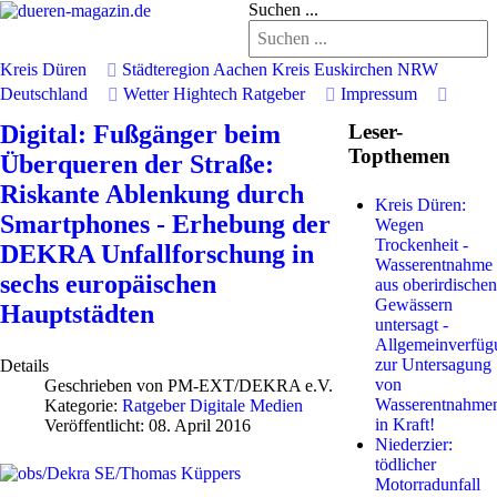
Suchen ...
Kreis Düren
Städteregion Aachen
Kreis Euskirchen
NRW
Deutschland
Wetter
Hightech
Ratgeber
Impressum
Digital: Fußgänger beim
Leser-
Topthemen
Überqueren der Straße:
Riskante Ablenkung durch
Kreis Düren:
Smartphones - Erhebung der
Wegen
Trockenheit -
DEKRA Unfallforschung in
Wasserentnahme
sechs europäischen
aus oberirdischen
Gewässern
Hauptstädten
untersagt -
Allgemeinverfüg
zur Untersagung
Details
von
Geschrieben von
PM-EXT/DEKRA e.V.
Wasserentnahme
Kategorie:
Ratgeber Digitale Medien
in Kraft!
Veröffentlicht: 08. April 2016
Niederzier:
tödlicher
Motorradunfall