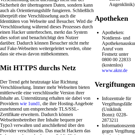
Augenklinik)
Sicherheit der übertragenen Daten, sondern kann
auch als Orientierungshilfe fungieren. Schließlich
überprüft eine Verschlüsselung auch die
Apotheken
Identitäten von Webseite und Besucher. Wird die
Verschlüsselung während dieses Prozesses durch
einen Hacker unterbrochen, merkt das System
Apotheken:
dies sofort und benachrichtigt den Nutzer
Notdienst- und
darüber. Dadurch können Besucher nicht mehr
Apothekenauskun
auf Fake-Webseiten weitergeleitet werden, ohne
Anruf vom
dass sie etwas davon mitbekommen.
Festnetz unter
0800 00 22833
(kostenlos)
Mit HTTPS durchs Netz
www.aknr.de
Der Trend geht heutzutage klar Richtung
Vergiftungen
Verschlüsselung. Immer mehr Webseiten bieten
mittlerweile eine verschlüsselte Version ihrer
Inhalte an. Unterstützung erhalten sie dabei von
Infozentrale für
Providern
wie 1und1
, die ihre Hosting-Angebote
Vergiftungsfälle
zunehmend um entsprechende TLS/SSL-
(Uniklinik
Zertifikate erweitern. Dadurch können
Bonn): 0228-
Webseitenbetreiber ihre Inhalte bequem per
2873211
Typo3 verwalten und anschließend über den
Informationszentr
Provider verschlüsseln. Das macht Hackern das
gegen Vergiftung