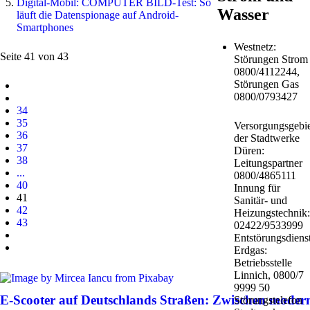
Digital-Mobil: COMPUTER BILD-Test: So
Wasser
läuft die Datenspionage auf Android-
Smartphones
Westnetz:
Seite 41 von 43
Störungen Strom
0800/4112244,
Störungen Gas
0800/0793427
34
35
Versorgungsgebie
36
der Stadtwerke
37
Düren:
38
Leitungspartner
...
0800/4865111
40
Innung für
41
Sanitär- und
42
Heizungstechnik:
43
02422/9533999
Entstörungsdiens
Erdgas:
Betriebsstelle
Linnich, 0800/7
9999 50
E-Scooter auf Deutschlands Straßen: Zwischen moder
Störungstelefon