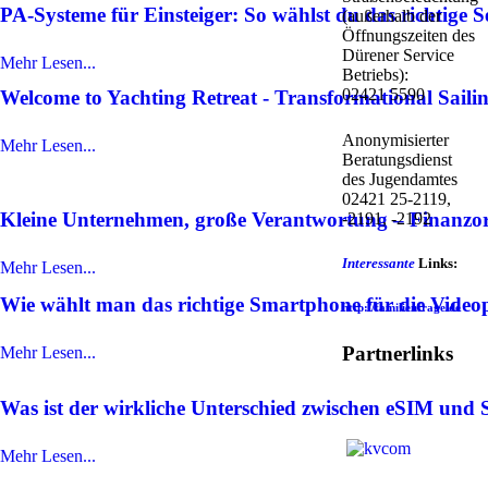
PA-Systeme für Einsteiger: So wählst du das richtige S
(außerhalb der
Öffnungszeiten des
Dürener Service
Mehr Lesen...
Betriebs):
02421 5590
Welcome to Yachting Retreat - Transformational Saili
Anonymisierter
Mehr Lesen...
Beratungsdienst
des Jugendamtes
02421 25-2119,
Kleine Unternehmen, große Verantwortung – Finanzorg
-2191, -2192
Interessante
Links:
Mehr Lesen...
Wie wählt man das richtige Smartphone für die Video
http://familienfrage.de
Partnerlinks
Mehr Lesen...
Was ist der wirkliche Unterschied zwischen eSIM und
Mehr Lesen...