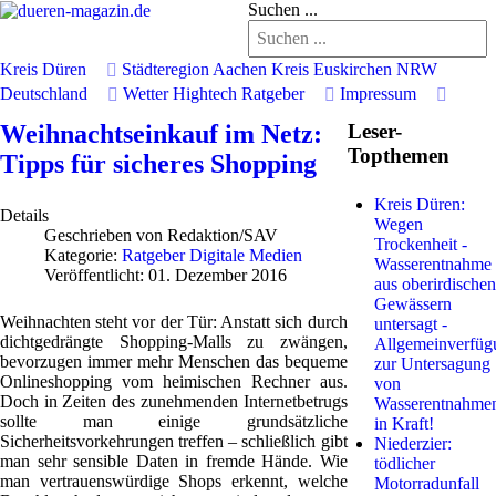
Suchen ...
Kreis Düren
Städteregion Aachen
Kreis Euskirchen
NRW
Deutschland
Wetter
Hightech
Ratgeber
Impressum
Weihnachtseinkauf im Netz:
Leser-
Topthemen
Tipps für sicheres Shopping
Kreis Düren:
Details
Wegen
Geschrieben von
Redaktion/SAV
Trockenheit -
Kategorie:
Ratgeber Digitale Medien
Wasserentnahme
Veröffentlicht: 01. Dezember 2016
aus oberirdischen
Gewässern
Weihnachten steht vor der Tür: Anstatt sich durch
untersagt -
dichtgedrängte Shopping-Malls zu zwängen,
Allgemeinverfüg
bevorzugen immer mehr Menschen das bequeme
zur Untersagung
Onlineshopping vom heimischen Rechner aus.
von
Doch in Zeiten des zunehmenden Internetbetrugs
Wasserentnahme
sollte man einige grundsätzliche
in Kraft!
Sicherheitsvorkehrungen treffen – schließlich gibt
Niederzier:
man sehr sensible Daten in fremde Hände. Wie
tödlicher
man vertrauenswürdige Shops erkennt, welche
Motorradunfall