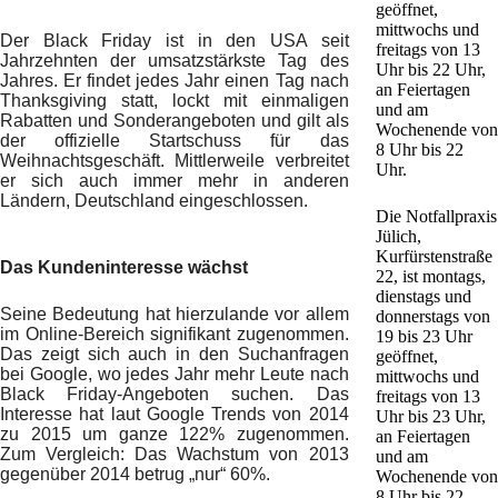
geöffnet,
mittwochs und
Der Black Friday ist in den USA seit
freitags von 13
Jahrzehnten der umsatzstärkste Tag des
Uhr bis 22 Uhr,
Jahres. Er findet jedes Jahr einen Tag nach
an Feiertagen
Thanksgiving statt, lockt mit einmaligen
und am
Rabatten und Sonderangeboten und gilt als
Wochenende von
der offizielle Startschuss für das
8 Uhr bis 22
Weihnachtsgeschäft. Mittlerweile verbreitet
Uhr.
er sich auch immer mehr in anderen
Ländern, Deutschland eingeschlossen.
Die Notfallpraxis
Jülich,
Kurfürstenstraße
Das Kundeninteresse wächst
22, ist montags,
dienstags und
Seine Bedeutung hat hierzulande vor allem
donnerstags von
im Online-Bereich signifikant zugenommen.
19 bis 23 Uhr
Das zeigt sich auch in den Suchanfragen
geöffnet,
bei Google, wo jedes Jahr mehr Leute nach
mittwochs und
Black Friday-Angeboten suchen. Das
freitags von 13
Interesse hat laut Google Trends von 2014
Uhr bis 23 Uhr,
zu 2015 um ganze 122% zugenommen.
an Feiertagen
Zum Vergleich: Das Wachstum von 2013
und am
gegenüber 2014 betrug „nur“ 60%.
Wochenende von
8 Uhr bis 22