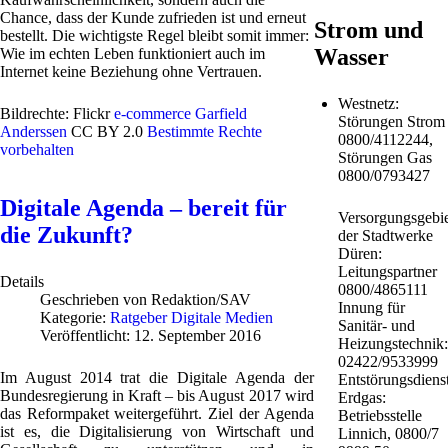
Chance, dass der Kunde zufrieden ist und erneut
Strom und
bestellt. Die wichtigste Regel bleibt somit immer:
Wasser
Wie im echten Leben funktioniert auch im
Internet keine Beziehung ohne Vertrauen.
Westnetz:
Bildrechte: Flickr
e-commerce
Garfield
Störungen Strom
Anderssen
CC BY 2.0
Bestimmte Rechte
0800/4112244,
vorbehalten
Störungen Gas
0800/0793427
Digitale Agenda – bereit für
Versorgungsgebie
die Zukunft?
der Stadtwerke
Düren:
Leitungspartner
Details
0800/4865111
Geschrieben von
Redaktion/SAV
Innung für
Kategorie:
Ratgeber Digitale Medien
Sanitär- und
Veröffentlicht: 12. September 2016
Heizungstechnik:
02422/9533999
Im August 2014 trat die Digitale Agenda der
Entstörungsdiens
Bundesregierung in Kraft – bis August 2017 wird
Erdgas:
das Reformpaket weitergeführt. Ziel der Agenda
Betriebsstelle
ist es, die Digitalisierung von Wirtschaft und
Linnich, 0800/7