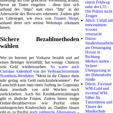
unbedingt auf eine gesicherte Verbindung achten,
einem Feldweg
bevor sie Daten eingeben – diese lässt sich
nahe der L33 -
anhand des "https" statt eines "http" in der
Die Polizei sucht
Adresszeile des Browsers erkennen. Zudem gibt
Zeugen
es Gütesiegel, wie etwa von
Trusted Shops
,
Jülich: Unfall mit
anhand derer sich seriöse Webshops erkennen
entwendetem
lassen.
Scooter
verursacht
Sichere Bezahlmethoden
Düren:
Straßenbauarbeit
wählen
am Ortsausgang
Hoven in
Richtung
Wer im Internet per Vorkasse bezahlt und auf
Merken starten -
einen Betrüger hereinfällt, hat wenige Chancen
Sichere
sein Geld wiederzusehen.
So warnt auch
Überquerung in
Christian Aldenhoff von der Verbraucherzentrale
der Birkesdorfer
Nordrhein-Westfalen
: "Meist ist die Chance dann
Straße
sehr gering sein Geld zurückzubekommen". Per
Düren: Zweimal
Lastschrift kann man einen Auftrag im Gegensatz
WM-Gold und
dazu innerhalb von acht Wochen noch
zweimal WM-
zurückziehen. Auch bei Kreditkartenzahlungen
Silber für
gibt es ähnliche Fristen. Zudem bieten einige
Tänzerinnen und
Online-Bezahlservices wie PayPal einen
Tänzer der
umfangreichen Käuferschutz an. Darüber hinaus
Musikschule
gibt es zu PayPal
noch zahlreiche Alternativen
–