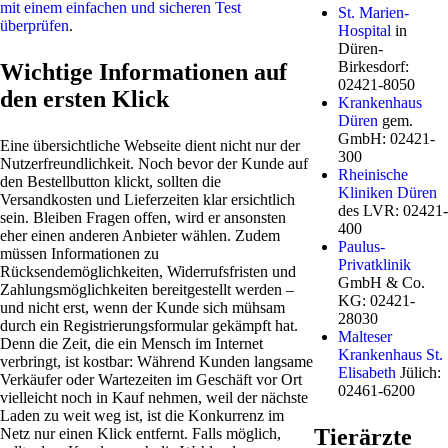
mit einem einfachen und sicheren Test
St. Marien-
überprüfen
.
Hospital
in
Düren-
Birkesdorf:
Wichtige Informationen auf
02421-8050
den ersten Klick
Krankenhaus
Düren
gem.
GmbH: 02421-
Eine übersichtliche Webseite dient nicht nur der
300
Nutzerfreundlichkeit. Noch bevor der Kunde auf
Rheinische
den Bestellbutton klickt, sollten die
Kliniken Düren
Versandkosten und Lieferzeiten klar ersichtlich
des LVR: 02421-
sein. Bleiben Fragen offen, wird er ansonsten
400
eher einen anderen Anbieter wählen. Zudem
Paulus-
müssen Informationen zu
Privatklinik
Rücksendemöglichkeiten, Widerrufsfristen und
GmbH & Co.
Zahlungsmöglichkeiten bereitgestellt werden –
KG: 02421-
und nicht erst, wenn der Kunde sich mühsam
28030
durch ein Registrierungsformular gekämpft hat.
Malteser
Denn die Zeit, die ein Mensch im Internet
Krankenhaus St.
verbringt, ist kostbar: Während Kunden langsame
Elisabeth
Jülich:
Verkäufer oder Wartezeiten im Geschäft vor Ort
02461-6200
vielleicht noch in Kauf nehmen, weil der nächste
Laden zu weit weg ist, ist die Konkurrenz im
Tierärzte
Netz nur einen Klick entfernt. Falls möglich,