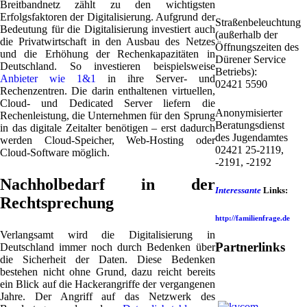
Breitbandnetz zählt zu den wichtigsten
Erfolgsfaktoren der Digitalisierung. Aufgrund der
Straßenbeleuchtung
Bedeutung für die Digitalisierung investiert auch
(außerhalb der
die Privatwirtschaft in den Ausbau des Netzes
Öffnungszeiten des
und die Erhöhung der Rechenkapazitäten in
Dürener Service
Deutschland. So investieren beispielsweise
Betriebs):
Anbieter wie 1&1
in ihre Server- und
02421 5590
Rechenzentren. Die darin enthaltenen virtuellen,
Cloud- und Dedicated Server liefern die
Anonymisierter
Rechenleistung, die Unternehmen für den Sprung
Beratungsdienst
in das digitale Zeitalter benötigen – erst dadurch
des Jugendamtes
werden Cloud-Speicher, Web-Hosting oder
02421 25-2119,
Cloud-Software möglich.
-2191, -2192
Nachholbedarf in der
Interessante
Links:
Rechtsprechung
http://familienfrage.de
Verlangsamt wird die Digitalisierung in
Partnerlinks
Deutschland immer noch durch Bedenken über
die Sicherheit der Daten. Diese Bedenken
bestehen nicht ohne Grund, dazu reicht bereits
ein Blick auf die Hackerangriffe der vergangenen
Jahre. Der Angriff auf das Netzwerk des