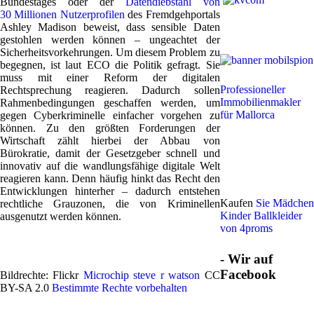
Bundestages oder der
Datendiebstahl von
30 Millionen Nutzerprofilen
des Fremdgehportals
Ashley Madison beweist, dass sensible Daten
gestohlen werden können – ungeachtet der
Sicherheitsvorkehrungen. Um diesem Problem zu
begegnen, ist laut ECO die Politik gefragt. Sie
muss mit einer Reform der digitalen
Professioneller
Rechtsprechung reagieren. Dadurch sollen
Immobilienmakler
Rahmenbedingungen geschaffen werden, um
für Mallorca
gegen Cyberkriminelle einfacher vorgehen zu
können. Zu den größten Forderungen der
Wirtschaft zählt hierbei der Abbau von
Bürokratie, damit der Gesetzgeber schnell und
innovativ auf die wandlungsfähige digitale Welt
reagieren kann. Denn häufig hinkt das Recht den
Entwicklungen hinterher – dadurch entstehen
Kaufen
Sie Mädchen
rechtliche Grauzonen, die von Kriminellen
Kinder Ballkleider
ausgenutzt werden können.
von 4proms
- Wir auf
Facebook
Bildrechte: Flickr
Microchip
steve r watson
CC
BY-SA 2.0
Bestimmte Rechte vorbehalten