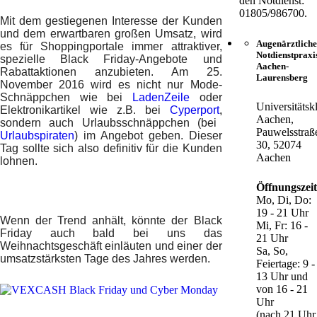
den Notdienst:
01805/986700.
Mit dem gestiegenen Interesse der Kunden
und dem erwartbaren großen Umsatz, wird
Augenärztliche
es für Shoppingportale immer attraktiver,
Notdienstpraxi
spezielle Black Friday-Angebote und
Aachen-
Rabattaktionen anzubieten. Am 25.
Laurensberg
November 2016 wird es nicht nur Mode-
Schnäppchen wie bei
LadenZeile
oder
Universitätsk
Elektronikartikel wie z.B. bei
Cyperport
,
Aachen,
sondern auch Urlaubsschnäppchen (bei
Pauwelsstraß
Urlaubspiraten
) im Angebot geben. Dieser
30, 52074
Tag sollte sich also definitiv für die Kunden
Aachen
lohnen.
Öffnungszei
Mo, Di, Do:
19 - 21 Uhr
Wenn der Trend anhält, könnte der Black
Mi, Fr: 16 -
Friday auch bald bei uns das
21 Uhr
Weihnachtsgeschäft einläuten und einer der
Sa, So,
umsatzstärksten Tage des Jahres werden.
Feiertage: 9 -
13 Uhr und
von 16 - 21
Uhr
(nach 21 Uhr