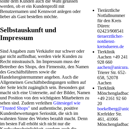
sollte dem Kunden auch die Wahl gelassen
werden, ob er ein Kundenprofil mit
Tierärztliche
Benutzernamen und Kennwort anlegen oder
Notfallnummer
lieber als Gast bestellen möchte.
für den Kreis
Düren:
Selbstauskunft und
02423/908541
tieraerztlicher-
Impressum
notdienst-
kreisdueren.de
Sind Angaben zum Verkäufer nur schwer oder
Tierklinik
gar nicht auffindbar, werden viele Kunden zu
Aachen +49 241
Recht misstrauisch. Im Impressum muss der
928 660
Betreiber des Shops, den Firmensitz, den Namen
aachen@anicura.
des Geschäftsführers sowie die
Trierer Str. 652-
Handelsregisternummer angeben. Auch die
658, 52078
Allgemeinen Geschäftsbedingungen sollten auf
Aachen
der Seite leicht zugänglich sein. Besonders gut
Tierklinik
macht sich eine Unterseite, auf der Bilder, Namen
Mönchengladbac
und Position von den wichtigsten Mitarbeitern zu
+49 2161 92 60
sehen sind. Zudem verleihen
Gütesiegel wie
20
"Trusted Shops"
und authentische, positive
boekelberg@anic
Kundenbewertungen Seriosität, die sich im
Krefelder Str.
wahrsten Sinne des Wortes bezahlt macht. Denn
461, 41066
im besten Fall erhöht sich nicht nur die
Mönchengladbac
Kaufwahrscheinlichkeit, sondern auch die