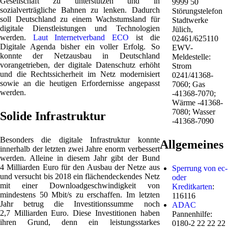
Gesellschaft zu unterstützen und in
9999 50
sozialverträgliche Bahnen zu lenken. Dadurch
Störungstelefon
soll Deutschland zu einem Wachstumsland für
Stadtwerke
digitale Dienstleistungen und Technologien
Jülich,
werden.
Laut Internetverband ECO
ist die
02461/625110
Digitale Agenda bisher ein voller Erfolg. So
EWV-
konnte der Netzausbau in Deutschland
Meldestelle:
vorangetrieben, der digitale Datenschutz erhöht
Strom
und die Rechtssicherheit im Netz modernisiert
0241/41368-
sowie an die heutigen Erfordernisse angepasst
7060; Gas
werden.
-41368-7070;
Wärme -41368-
7080; Wasser
Solide Infrastruktur
-41368-7090
Besonders die digitale Infrastruktur konnte
Allgemeines
innerhalb der letzten zwei Jahre enorm verbessert
werden. Alleine in diesem Jahr gibt der Bund
4 Milliarden Euro für den Ausbau der Netze aus
Sperrung von ec-
und versucht bis 2018 ein flächendeckendes Netz
oder
mit einer Downloadgeschwindigkeit von
Kreditkarten
:
mindestens 50 Mbit/s zu erschaffen. Im letzten
116116
Jahr betrug die Investitionssumme noch
ADAC
2,7 Milliarden Euro. Diese Investitionen haben
Pannenhilfe:
ihren Grund, denn ein leistungsstarkes
0180-2 22 22 22