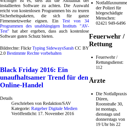
wichtiger ist es, stets auf die Aktualität der
Notfallfaxnumme
installierten Software zu achten. Die Auswahl
der Polizei für
reicht von kostenlosen Programmen bis zu teuren
hörgeschädigte
Sicherheitspaketen, die sich für ganze
Menschen:
Firmennetzwerke eignen. Ein
Test von 34
02421 949-6496
Programmen des unabhängigen Instituts "AV-
Test"
hat aber ergeben, dass auch kostenlose
Feuerwehr /
Software guten Schutz bieten.
Rettung
Bildrechte: Flickr
Typing
SidewaysSarah
CC BY
2.0
Bestimmte Rechte vorbehalten
Feuerwehr /
Rettungsdienst:
112
Black Friday 2016: Ein
unaufhaltsamer Trend für den
Ärzte
Online-Handel
Die Notfallpraxis
Details
Düren,
Geschrieben von
Redaktion/SAV
Roonstraße 30,
Kategorie:
Ratgeber Digitale Medien
ist montags,
Veröffentlicht: 17. November 2016
dienstags und
donnerstags von
19 Uhr bis 22