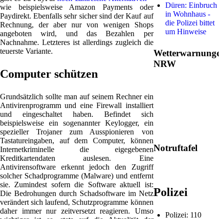
Düren: Einbruch
wie beispielsweise Amazon Payments oder
in Wohnhaus -
Paydirekt. Ebenfalls sehr sicher sind der Kauf auf
die Polizei bittet
Rechnung, der aber nur von wenigen Shops
um Hinweise
angeboten wird, und das Bezahlen per
Nachnahme. Letzteres ist allerdings zugleich die
teuerste Variante.
Wetterwarnung
NRW
Computer schützen
Grundsätzlich sollte man auf seinem Rechner ein
Antivirenprogramm und eine Firewall installiert
und eingeschaltet haben. Befindet sich
beispielsweise ein sogenannter Keylogger, ein
spezieller Trojaner zum Ausspionieren von
Tastatureingaben, auf dem Computer, können
Notruftafel
Internetkriminelle die eigegebenen
Kreditkartendaten auslesen. Eine
Antivirensoftware erkennt jedoch den Zugriff
solcher Schadprogramme (Malware) und entfernt
sie. Zumindest sofern die Software aktuell ist:
Polizei
Die Bedrohungen durch Schadsoftware im Netz
verändert sich laufend, Schutzprogramme können
daher immer nur zeitversetzt reagieren. Umso
Polizei: 110