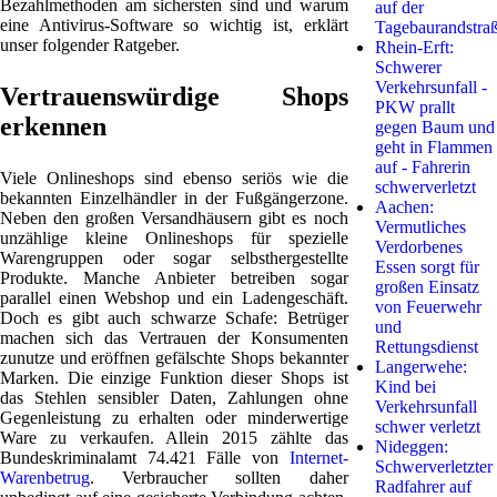
Bezahlmethoden am sichersten sind und warum
auf der
eine Antivirus-Software so wichtig ist, erklärt
Tagebaurandstra
unser folgender Ratgeber.
Rhein-Erft:
Schwerer
Verkehrsunfall -
Vertrauenswürdige Shops
PKW prallt
erkennen
gegen Baum und
geht in Flammen
auf - Fahrerin
Viele Onlineshops sind ebenso seriös wie die
schwerverletzt
bekannten Einzelhändler in der Fußgängerzone.
Aachen:
Neben den großen Versandhäusern gibt es noch
Vermutliches
unzählige kleine Onlineshops für spezielle
Verdorbenes
Warengruppen oder sogar selbsthergestellte
Essen sorgt für
Produkte. Manche Anbieter betreiben sogar
großen Einsatz
parallel einen Webshop und ein Ladengeschäft.
von Feuerwehr
Doch es gibt auch schwarze Schafe: Betrüger
und
machen sich das Vertrauen der Konsumenten
Rettungsdienst
zunutze und eröffnen gefälschte Shops bekannter
Langerwehe:
Marken. Die einzige Funktion dieser Shops ist
Kind bei
das Stehlen sensibler Daten, Zahlungen ohne
Verkehrsunfall
Gegenleistung zu erhalten oder minderwertige
schwer verletzt
Ware zu verkaufen. Allein 2015 zählte das
Nideggen:
Bundeskriminalamt 74.421 Fälle von
Internet-
Schwerverletzter
Warenbetrug
. Verbraucher sollten daher
Radfahrer auf