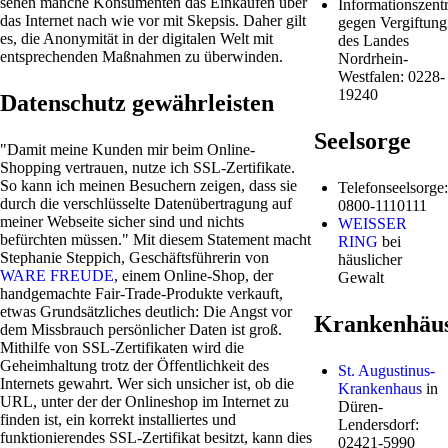
sehen manche Konsumenten das Einkaufen über
Informationszentr
das Internet nach wie vor mit Skepsis. Daher gilt
gegen Vergiftung
es, die Anonymität in der digitalen Welt mit
des Landes
entsprechenden Maßnahmen zu überwinden.
Nordrhein-
Westfalen: 0228-
19240
Datenschutz gewährleisten
Seelsorge
"Damit meine Kunden mir beim Online-
Shopping vertrauen, nutze ich SSL-Zertifikate.
So kann ich meinen Besuchern zeigen, dass sie
Telefonseelsorge:
durch die verschlüsselte Datenübertragung auf
0800-1110111
meiner Webseite sicher sind und nichts
WEISSER
befürchten müssen." Mit diesem Statement macht
RING
bei
Stephanie Steppich, Geschäftsführerin von
häuslicher
WARE FREUDE
, einem Online-Shop, der
Gewalt
handgemachte Fair-Trade-Produkte verkauft,
etwas Grundsätzliches deutlich: Die Angst vor
Krankenhäu
dem Missbrauch persönlicher Daten ist groß.
Mithilfe von SSL-Zertifikaten wird die
Geheimhaltung trotz der Öffentlichkeit des
St. Augustinus-
Internets gewahrt. Wer sich unsicher ist, ob die
Krankenhaus
in
URL, unter der der Onlineshop im Internet zu
Düren-
finden ist, ein korrekt installiertes und
Lendersdorf:
funktionierendes SSL-Zertifikat besitzt, kann dies
02421-5990