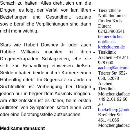
Schach zu halten. Alles dreht sich um die
Drogen, es folgt der Verfall von familiären
Tierärztliche
Notfallnummer
Beziehungen und Gesundheit, soziale
für den Kreis
sowie berufliche Verpflichtungen sind dann
Düren:
nicht mehr wichtig.
02423/908541
tieraerztlicher-
notdienst-
Stars wie Robert Downey Jr. oder auch
kreisdueren.de
Robbie Williams machten mit ihren
Tierklinik
Aachen +49 241
Drogeneskapaden Schlagzeilen, ehe sie
928 660
sich zur Behandlung einweisen ließen.
aachen@anicura.
Seitdem haben beide in ihrer Karriere einen
Trierer Str. 652-
658, 52078
Höhenflug erlebt. Im Gegensatz zu anderen
Aachen
Suchtmitteln ist Vorbeugung bei Drogen
Tierklinik
jedoch nur in begrenztem Ausmaß möglich.
Mönchengladbac
+49 2161 92 60
Am effizientesten ist es daher, beim ersten
20
Auftreten von Symptomen sofort einen Arzt
boekelberg@anic
oder eine Beratungsstelle aufzusuchen.
Krefelder Str.
461, 41066
Mönchengladbac
Medikamentensucht