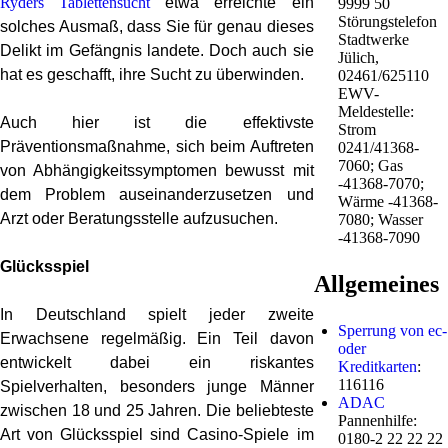
Ryders Tablettensucht
etwa erreichte ein
9999 50
Störungstelefon
solches Ausmaß, dass Sie für genau dieses
Stadtwerke
Delikt im Gefängnis landete. Doch auch sie
Jülich,
hat es geschafft, ihre Sucht zu überwinden.
02461/625110
EWV-
Meldestelle:
Auch hier ist die effektivste
Strom
Präventionsmaßnahme, sich beim Auftreten
0241/41368-
7060; Gas
von Abhängigkeitssymptomen bewusst mit
-41368-7070;
dem Problem auseinanderzusetzen und
Wärme -41368-
Arzt oder Beratungsstelle aufzusuchen.
7080; Wasser
-41368-7090
Glücksspiel
Allgemeines
In Deutschland spielt jeder zweite
Sperrung von ec-
Erwachsene regelmäßig. Ein Teil davon
oder
entwickelt dabei ein riskantes
Kreditkarten
:
116116
Spielverhalten, besonders junge Männer
ADAC
zwischen 18 und 25 Jahren. Die beliebteste
Pannenhilfe:
Art von Glücksspiel sind Casino-Spiele im
0180-2 22 22 22