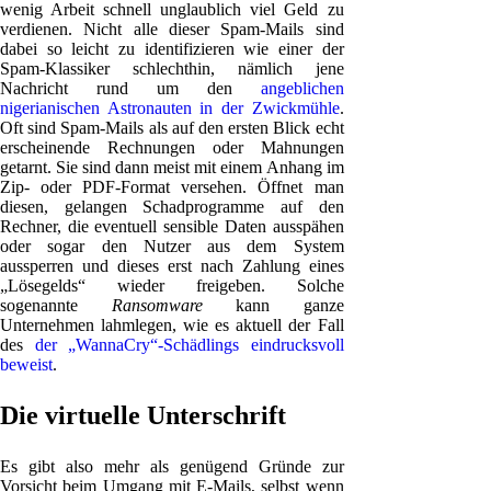
wenig Arbeit schnell unglaublich viel Geld zu
verdienen. Nicht alle dieser Spam-Mails sind
dabei so leicht zu identifizieren wie einer der
Spam-Klassiker schlechthin, nämlich jene
Nachricht rund um den
angeblichen
nigerianischen Astronauten in der Zwickmühle
.
Oft sind Spam-Mails als auf den ersten Blick echt
erscheinende Rechnungen oder Mahnungen
getarnt. Sie sind dann meist mit einem Anhang im
Zip- oder PDF-Format versehen. Öffnet man
diesen, gelangen Schadprogramme auf den
Rechner, die eventuell sensible Daten ausspähen
oder sogar den Nutzer aus dem System
aussperren und dieses erst nach Zahlung eines
„Lösegelds“ wieder freigeben. Solche
sogenannte
Ransomware
kann ganze
Unternehmen lahmlegen, wie es aktuell der Fall
des
der „WannaCry“-Schädlings eindrucksvoll
beweist
.
Die virtuelle Unterschrift
Es gibt also mehr als genügend Gründe zur
Vorsicht beim Umgang mit E-Mails, selbst wenn