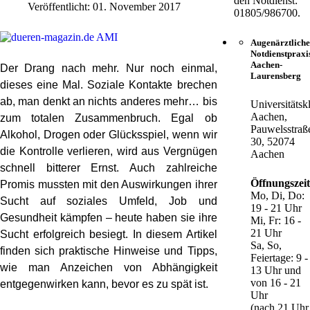
den Notdienst:
Veröffentlicht: 01. November 2017
01805/986700.
Augenärztliche
Notdienstpraxi
Aachen-
Der Drang nach mehr. Nur noch einmal,
Laurensberg
dieses eine Mal. Soziale Kontakte brechen
ab, man denkt an nichts anderes mehr… bis
Universitätsk
Aachen,
zum totalen Zusammenbruch. Egal ob
Pauwelsstraß
Alkohol, Drogen oder Glücksspiel, wenn wir
30, 52074
die Kontrolle verlieren, wird aus Vergnügen
Aachen
schnell bitterer Ernst. Auch zahlreiche
Öffnungszei
Promis mussten mit den Auswirkungen ihrer
Mo, Di, Do:
Sucht auf soziales Umfeld, Job und
19 - 21 Uhr
Gesundheit kämpfen – heute haben sie ihre
Mi, Fr: 16 -
21 Uhr
Sucht erfolgreich besiegt. In diesem Artikel
Sa, So,
finden sich praktische Hinweise und Tipps,
Feiertage: 9 -
wie man Anzeichen von Abhängigkeit
13 Uhr und
von 16 - 21
entgegenwirken kann, bevor es zu spät ist.
Uhr
(nach 21 Uhr