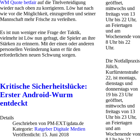
WM Quote betfair
auf die Titelverteidigung
geöffnet,
wieder nach oben zu korrigieren. Löw hat nach
mittwochs und
wie vor die Möglichkeit, einzugreifen und seiner
freitags von 13
Mannschaft mehr Frische zu verleihen.
Uhr bis 22 Uhr,
an Feiertagen
und am
Es ist nun weniger eine Frage der Taktik,
Wochenende von
vielmehr ist Löw nun gefragt, die Spieler an ihre
8 Uhr bis 22
Stärken zu erinnern. Mit der einen oder anderen
Uhr.
personellen Veränderung kann er für den
erforderlichen neuen Schwung sorgen.
Die Notfallpraxis
Jülich,
Kurfürstenstraße
22, ist montags,
dienstags und
Kritische Sicherheitslücke:
donnerstags von
Erster Android-Wurm
19 bis 23 Uhr
geöffnet,
entdeckt
mittwochs und
freitags von 13
Uhr bis 23 Uhr,
Details
an Feiertagen
Geschrieben von
PM-EXT/gdata.de
und am
Kategorie:
Ratgeber Digitale Medien
Wochenende von
Veröffentlicht: 15. Juni 2018
8 Uhr bis 22