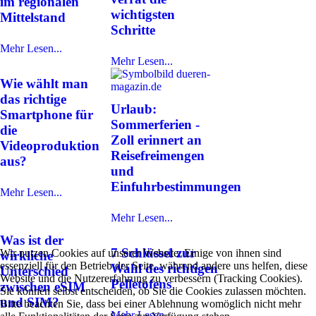
im regionalen
wichtigsten
Mittelstand
Schritte
Mehr Lesen...
Mehr Lesen...
Wie wählt man
das richtige
Urlaub:
Smartphone für
Sommerferien -
die
Zoll erinnert an
Videoproduktion
Reisefreimengen
aus?
und
Einfuhrbestimmungen
Mehr Lesen...
Mehr Lesen...
Was ist der
7 Schlüssel zur
Wir nutzen Cookies auf unserer Website. Einige von ihnen sind
wirkliche
essenziell für den Betrieb der Seite, während andere uns helfen, diese
Wahl des richtigen
Unterschied
Website und die Nutzererfahrung zu verbessern (Tracking Cookies).
Pelletofens
zwischen eSIM
Sie können selbst entscheiden, ob Sie die Cookies zulassen möchten.
und SIM?
Bitte beachten Sie, dass bei einer Ablehnung womöglich nicht mehr
Mehr Lesen...