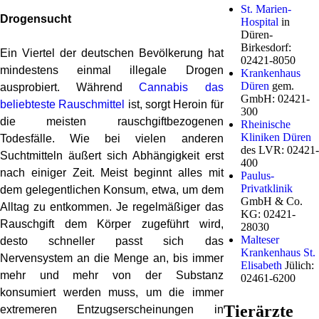
St. Marien-
Drogensucht
Hospital
in
Düren-
Birkesdorf:
Ein Viertel der deutschen Bevölkerung hat
02421-8050
mindestens einmal illegale Drogen
Krankenhaus
Düren
gem.
ausprobiert. Während
Cannabis das
GmbH: 02421-
beliebteste Rauschmittel
ist, sorgt Heroin für
300
die meisten rauschgiftbezogenen
Rheinische
Kliniken Düren
Todesfälle. Wie bei vielen anderen
des LVR: 02421-
Suchtmitteln äußert sich Abhängigkeit erst
400
nach einiger Zeit. Meist beginnt alles mit
Paulus-
Privatklinik
dem gelegentlichen Konsum, etwa, um dem
GmbH & Co.
Alltag zu entkommen. Je regelmäßiger das
KG: 02421-
Rauschgift dem Körper zugeführt wird,
28030
Malteser
desto schneller passt sich das
Krankenhaus St.
Nervensystem an die Menge an, bis immer
Elisabeth
Jülich:
mehr und mehr von der Substanz
02461-6200
konsumiert werden muss, um die immer
Tierärzte
extremeren Entzugserscheinungen in