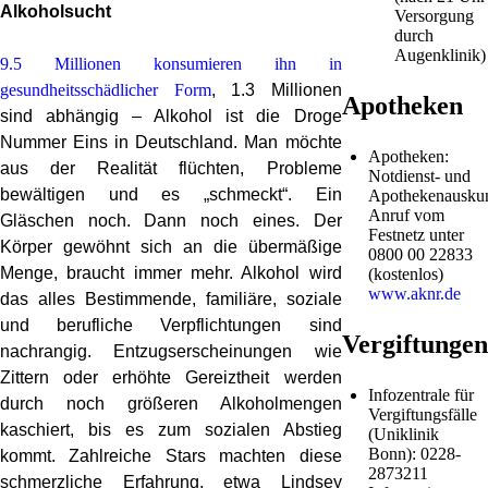
Alkoholsucht
Versorgung
durch
Augenklinik)
9.5 Millionen konsumieren ihn in
gesundheitsschädlicher Form
, 1.3 Millionen
Apotheken
sind abhängig – Alkohol ist die Droge
Nummer Eins in Deutschland. Man möchte
Apotheken:
aus der Realität flüchten, Probleme
Notdienst- und
bewältigen und es „schmeckt“. Ein
Apothekenauskun
Anruf vom
Gläschen noch. Dann noch eines. Der
Festnetz unter
Körper
gewöhnt
sich an die übermäßige
0800 00 22833
Menge, braucht immer mehr. Alkohol wird
(kostenlos)
www.aknr.de
das alles Bestimmende, familiäre, soziale
und berufliche Verpflichtungen sind
Vergiftungen
nachrangig. Entzugserscheinungen wie
Zittern oder erhöhte Gereiztheit werden
Infozentrale für
durch noch größeren Alkoholmengen
Vergiftungsfälle
kaschiert, bis es zum sozialen Abstieg
(Uniklinik
Bonn): 0228-
kommt. Zahlreiche Stars machten diese
2873211
schmerzliche Erfahrung, etwa Lindsey