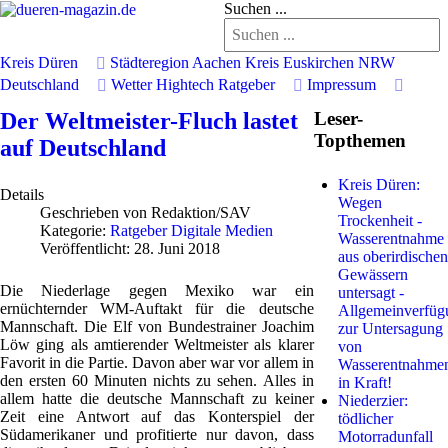
Suchen ...
Kreis Düren
Städteregion Aachen
Kreis Euskirchen
NRW
Deutschland
Wetter
Hightech
Ratgeber
Impressum
Der Weltmeister-Fluch lastet
Leser-
Topthemen
auf Deutschland
Kreis Düren:
Details
Wegen
Geschrieben von
Redaktion/SAV
Trockenheit -
Kategorie:
Ratgeber Digitale Medien
Wasserentnahme
Veröffentlicht: 28. Juni 2018
aus oberirdischen
Gewässern
Die Niederlage gegen Mexiko war ein
untersagt -
ernüchternder WM-Auftakt für die deutsche
Allgemeinverfüg
Mannschaft. Die Elf von Bundestrainer Joachim
zur Untersagung
Löw ging als amtierender Weltmeister als klarer
von
Favorit in die Partie. Davon aber war vor allem in
Wasserentnahme
den ersten 60 Minuten nichts zu sehen. Alles in
in Kraft!
allem hatte die deutsche Mannschaft zu keiner
Niederzier:
Zeit eine Antwort auf das Konterspiel der
tödlicher
Südamerikaner und profitierte nur davon, dass
Motorradunfall