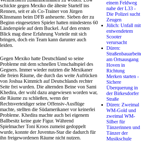
einem Feldweg
schickte gegen Mexiko die älteste Startelf ins
nahe der L33 -
Rennen, seit er als Co-Trainer von Jürgen
Die Polizei sucht
Klinsmann beim DFB anheuerte. Sieben der zu
Zeugen
Beginn eingesetzten Spieler hatten mindestens 60
Jülich: Unfall mit
Länderspiele auf dem Buckel. Auf den ersten
entwendetem
Blick mag diese Erfahrung Vorteile mit sich
Scooter
bringen, doch ein Team kann darunter auch
verursacht
leiden.
Düren:
Straßenbauarbeit
Gegen Mexiko hatte Deutschland so seine
am Ortsausgang
Probleme mit dem schnellen Umschaltspiel des
Hoven in
Gegners. Immer wieder nutzten die Mexikaner
Richtung
die freien Räume, die durch das weite Aufrücken
Merken starten -
von Joshua Kimmich auf Deutschlands rechter
Sichere
Seite frei wurden. Die alternden Beine von Sami
Überquerung in
Khedira, der wohl dazu angewiesen worden war,
der Birkesdorfer
die Räume zu schließen, wenn der
Straße
Rechtsverteidiger seine Offensiv-Ausflüge
Düren: Zweimal
machte, stellten die Südamerikaner vor keinerlei
WM-Gold und
Probleme. Khedira machte auch bei eigenem
zweimal WM-
Ballbesitz keine gute Figur. Während
Silber für
Spielmacher Toni Kroos zumeist gedoppelt
Tänzerinnen und
wurde, konnte der Juventus-Star die dadurch für
Tänzer der
ihn freigewordenen Räume nicht nutzen.
Musikschule