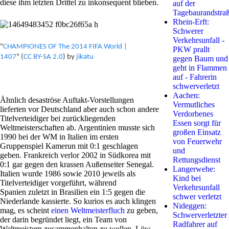
diese ihm letzten Drittel zu inkonsequent blieben.
auf der
Tagebaurandstra
Rhein-Erft:
Schwerer
Verkehrsunfall -
"
CHAMPIONES OF The 2014 FIFA World |
PKW prallt
1407
" (
CC BY-SA 2.0
) by
jikatu
gegen Baum und
geht in Flammen
auf - Fahrerin
schwerverletzt
Aachen:
Ähnlich desaströse Auftakt-Vorstellungen
Vermutliches
lieferten vor Deutschland aber auch schon andere
Verdorbenes
Titelverteidiger bei zurückliegenden
Essen sorgt für
Weltmeisterschaften ab. Argentinien musste sich
großen Einsatz
1990 bei der WM in Italien im ersten
von Feuerwehr
Gruppenspiel Kamerun mit 0:1 geschlagen
und
geben. Frankreich verlor 2002 in Südkorea mit
Rettungsdienst
0:1 gar gegen den krassen Außenseiter Senegal.
Langerwehe:
Italien wurde 1986 sowie 2010 jeweils als
Kind bei
Titelverteidiger vorgeführt, während
Verkehrsunfall
Spanien zuletzt in Brasilien ein 1:5 gegen die
schwer verletzt
Niederlande kassierte. So kurios es auch klingen
Nideggen:
mag, es scheint
einen Weltmeisterfluch
zu geben,
Schwerverletzter
der darin begründet liegt, ein Team von
Radfahrer auf
Weltmeistern zusammenhalten zu wollen. Löw