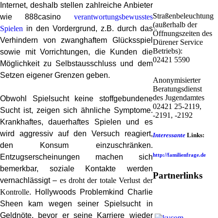
Internet, deshalb stellen zahlreiche Anbieter
Straßenbeleuchtung
wie 888casino
verantwortungsbewusstes
(außerhalb der
Spielen
in den Vordergrund, z.B. durch das
Öffnungszeiten des
Verhindern von zwanghaftem Glücksspiel
Dürener Service
Betriebs):
sowie mit Vorrichtungen, die Kunden die
02421 5590
Möglichkeit zu Selbstausschluss und dem
Setzen eigener Grenzen geben.
Anonymisierter
Beratungsdienst
des Jugendamtes
Obwohl Spielsucht keine stoffgebundene
02421 25-2119,
Sucht ist, zeigen sich ähnliche Symptome.
-2191, -2192
Krankhaftes, dauerhaftes Spielen und es
wird aggressiv auf den Versuch reagiert,
Interessante
Links:
den Konsum einzuschränken.
http://familienfrage.de
Entzugserscheinungen machen sich
bemerkbar, soziale Kontakte werden
Partnerlinks
vernachlässigt –
es droht der totale Verlust der
Kontrolle
. Hollywoods Problemkind Charlie
Sheen kam wegen seiner Spielsucht in
Geldnöte, bevor er seine Karriere wieder