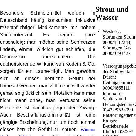
Strom und
Besonders Schmerzmittel werden in
Wasser
Deutschland häufig konsumiert, inklusive
rezeptpflichtiger Medikamente mit hohem
Westnetz:
Suchtpotenzial. Es beginnt ganz
Störungen Strom
unschuldig: man möchte seine Schmerzen
0800/4112244,
Störungen Gas
lindern, einmal wirklich gut schlafen, die
0800/0793427
Depression überkommen. Die
euphorisierende Wirkung von Kodein & Co.
Versorgungsgebie
sorgen für ein Laune-High. Man gewöhnt
der Stadtwerke
Düren:
sich an dieses herrliche Gefühl der
Leitungspartner
Unbeschwertheit, man will mehr, will wieder
0800/4865111
genau so glücklich sein. Plötzlich kann man
Innung für
Sanitär- und
nicht mehr ohne, man vertuscht seine
Heizungstechnik:
Probleme, ist machtlos gegen den Zwang.
02422/9533999
Auch Beschaffungskriminalität ist eine
Entstörungsdiens
Erdgas:
gängige Erscheinung, nur, um noch einmal
Betriebsstelle
dieses herrliche Gefühl zu spüren.
Winona
Linnich, 0800/7