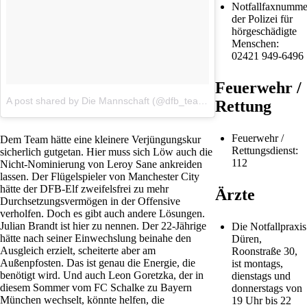
Notfallfaxnumme
der Polizei für
hörgeschädigte
Menschen:
02421 949-6496
Feuerwehr /
A post shared by Die Mannschaft (@dfb_team)
on
Jun 19, 2018 at 
Rettung
Feuerwehr /
Dem Team hätte eine kleinere Verjüngungskur
Rettungsdienst:
sicherlich gutgetan. Hier muss sich Löw auch die
112
Nicht-Nominierung von Leroy Sane ankreiden
lassen. Der Flügelspieler von Manchester City
hätte der DFB-Elf zweifelsfrei zu mehr
Ärzte
Durchsetzungsvermögen in der Offensive
verholfen. Doch es gibt auch andere Lösungen.
Julian Brandt ist hier zu nennen. Der 22-Jährige
Die Notfallpraxis
hätte nach seiner Einwechslung beinahe den
Düren,
Ausgleich erzielt, scheiterte aber am
Roonstraße 30,
Außenpfosten. Das ist genau die Energie, die
ist montags,
benötigt wird. Und auch Leon Goretzka, der in
dienstags und
diesem Sommer vom FC Schalke zu Bayern
donnerstags von
München wechselt, könnte helfen, die
19 Uhr bis 22