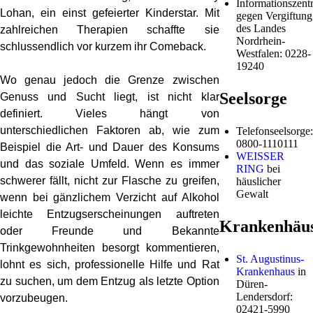
Informationszentr
Lohan, ein einst gefeierter Kinderstar. Mit
gegen Vergiftung
des Landes
zahlreichen Therapien schaffte sie
Nordrhein-
schlussendlich vor kurzem ihr Comeback.
Westfalen: 0228-
19240
Wo genau jedoch die Grenze zwischen
Seelsorge
Genuss und Sucht liegt, ist nicht klar
definiert. Vieles hängt von
unterschiedlichen Faktoren ab, wie zum
Telefonseelsorge:
0800-1110111
Beispiel die Art- und Dauer des Konsums
WEISSER
und das soziale Umfeld. Wenn es immer
RING
bei
schwerer fällt, nicht zur Flasche zu greifen,
häuslicher
Gewalt
wenn bei gänzlichem Verzicht auf Alkohol
leichte Entzugserscheinungen auftreten
Krankenhäu
oder Freunde und Bekannte
Trinkgewohnheiten besorgt kommentieren,
St. Augustinus-
lohnt es sich, professionelle Hilfe und Rat
Krankenhaus
in
zu suchen, um dem Entzug als letzte Option
Düren-
Lendersdorf:
vorzubeugen.
02421-5990