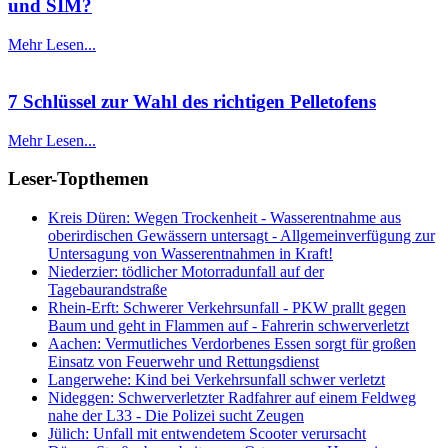
und SIM?
Mehr Lesen...
7 Schlüssel zur Wahl des richtigen Pelletofens
Mehr Lesen...
Leser-Topthemen
Kreis Düren: Wegen Trockenheit - Wasserentnahme aus
oberirdischen Gewässern untersagt - Allgemeinverfügung zur
Untersagung von Wasserentnahmen in Kraft!
Niederzier: tödlicher Motorradunfall auf der
Tagebaurandstraße
Rhein-Erft: Schwerer Verkehrsunfall - PKW prallt gegen
Baum und geht in Flammen auf - Fahrerin schwerverletzt
Aachen: Vermutliches Verdorbenes Essen sorgt für großen
Einsatz von Feuerwehr und Rettungsdienst
Langerwehe: Kind bei Verkehrsunfall schwer verletzt
Nideggen: Schwerverletzter Radfahrer auf einem Feldweg
nahe der L33 - Die Polizei sucht Zeugen
Jülich: Unfall mit entwendetem Scooter verursacht