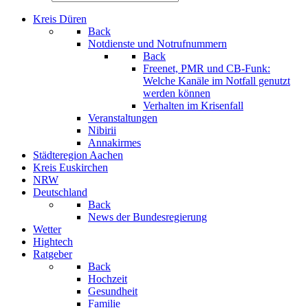
Kreis Düren
Back
Notdienste und Notrufnummern
Back
Freenet, PMR und CB-Funk:
Welche Kanäle im Notfall genutzt
werden können
Verhalten im Krisenfall
Veranstaltungen
Nibirii
Annakirmes
Städteregion Aachen
Kreis Euskirchen
NRW
Deutschland
Back
News der Bundesregierung
Wetter
Hightech
Ratgeber
Back
Hochzeit
Gesundheit
Familie