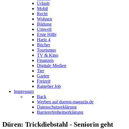
Urlaub
Mobil
Recht
Wohnen
Bildung
Umwelt
Erste Hilfe
Hartz 4
Bücher
Tourismus
TV & Kino
Finanzen
Digitale Medien
Tier
Garten
Freizeit
Ratgeber Job
Impressum
Back
Werben auf dueren-magazin.de
Datenschutzerklärung
Barrierefreiheitserklärung
Düren: Trickdiebstahl - Seniorin geht