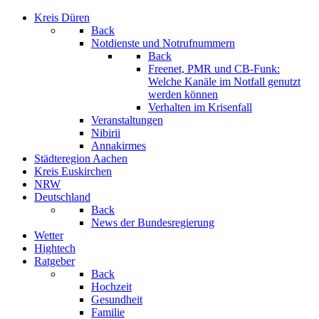
Kreis Düren
Back
Notdienste und Notrufnummern
Back
Freenet, PMR und CB-Funk:
Welche Kanäle im Notfall genutzt
werden können
Verhalten im Krisenfall
Veranstaltungen
Nibirii
Annakirmes
Städteregion Aachen
Kreis Euskirchen
NRW
Deutschland
Back
News der Bundesregierung
Wetter
Hightech
Ratgeber
Back
Hochzeit
Gesundheit
Familie