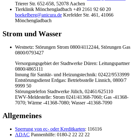
Trierer Str. 652-658, 52078 Aachen
Tierklinik Mönchengladbach +49 2161 92 60 20
boekelberg@anicura.de
Krefelder Str. 461, 41066
Mönchengladbach
Strom und Wasser
Westnetz: Störungen Strom 0800/4112244, Störungen Gas
0800/0793427
Versorgungsgebiet der Stadtwerke Düren: Leitungspartner
0800/4865111
Innung für Sanitär- und Heizungstechnik: 02422/9533999
Entstörungsdienst Erdgas: Betriebsstelle Linnich, 0800/7
9999 50
Störungstelefon Stadtwerke Jülich, 02461/625110
EWV-Meldestelle: Strom 0241/41368-7060; Gas -41368-
7070; Wärme -41368-7080; Wasser -41368-7090
Allgemeines
Sperrung von ec- oder Kreditkarten
: 116116
ADAC
Pannenhilfe: 0180-2 22 22 22