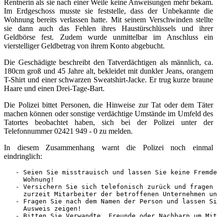
Rentnerin als sie nach einer Weile keine Anweisungen mehr bekam.
Im Erdgeschoss musste sie feststelle, dass der Unbekannte die
Wohnung bereits verlassen hatte. Mit seinem Verschwinden stellte
sie dann auch das Fehlen ihres Haustürschlüssels und ihrer
Geldbörse fest. Zudem wurde unmittelbar im Anschluss ein
vierstelliger Geldbetrag von ihrem Konto abgebucht.
Die Geschädigte beschreibt den Tatverdächtigen als männlich, ca.
180cm groß und 45 Jahre alt, bekleidet mit dunkler Jeans, orangem
T-Shirt und einer schwarzen Sweatshirt-Jacke. Er trug kurze braune
Haare und einen Drei-Tage-Bart.
Die Polizei bittet Personen, die Hinweise zur Tat oder dem Täter
machen können oder sonstige verdächtige Umstände im Umfeld des
Tatortes beobachtet haben, sich bei der Polizei unter der
Telefonnummer 02421 949 - 0 zu melden.
In diesem Zusammenhang warnt die Polizei noch einmal
eindringlich:
   - Seien Sie misstrauisch und lassen Sie keine Fremde
     Wohnung!

   - Versichern Sie sich telefonisch zurück und fragen 
     zurzeit Mitarbeiter der betroffenen Unternehmen un
   - Fragen Sie nach dem Namen der Person und lassen Si
     Ausweis zeigen!

   - Bitten Sie Verwandte, Freunde oder Nachbarn um Mit