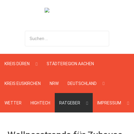
Suchen
...
KREIS DÜREN
STÄDTEREGION AACHEN
KREIS EUSKIRCHEN
NRW
DEUTSCHLAND
WETTER
HIGHTECH
RATGEBER
IMPRESSUM