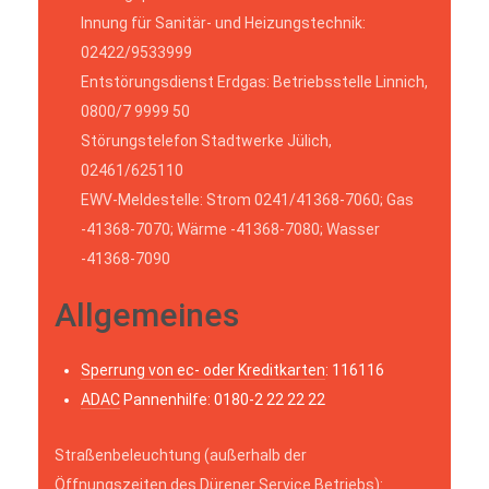
Innung für Sanitär- und Heizungstechnik:
02422/9533999
Entstörungsdienst Erdgas: Betriebsstelle Linnich,
0800/7 9999 50
Störungstelefon Stadtwerke Jülich,
02461/625110
EWV-Meldestelle: Strom 0241/41368-7060; Gas
-41368-7070; Wärme -41368-7080; Wasser
-41368-7090
Allgemeines
Sperrung von ec- oder Kreditkarten
: 116116
ADAC
Pannenhilfe: 0180-2 22 22 22
Straßenbeleuchtung (außerhalb der
Öffnungszeiten des Dürener Service Betriebs):