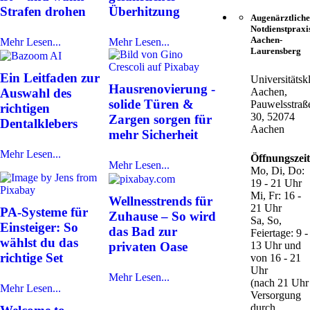
Strafen drohen
Überhitzung
Augenärztliche
Notdienstpraxi
Aachen-
Mehr Lesen...
Mehr Lesen...
Laurensberg
Ein Leitfaden zur
Universitätsk
Hausrenovierung -
Auswahl des
Aachen,
solide Türen &
Pauwelsstraß
richtigen
30, 52074
Zargen sorgen für
Dentalklebers
Aachen
mehr Sicherheit
Mehr Lesen...
Öffnungszei
Mehr Lesen...
Mo, Di, Do:
19 - 21 Uhr
Mi, Fr: 16 -
Wellnesstrends für
21 Uhr
PA-Systeme für
Zuhause – So wird
Sa, So,
Einsteiger: So
das Bad zur
Feiertage: 9 -
wählst du das
privaten Oase
13 Uhr und
richtige Set
von 16 - 21
Uhr
Mehr Lesen...
(nach 21 Uhr
Mehr Lesen...
Versorgung
durch