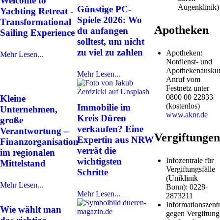
Welcome to
Augenklinik)
Günstige PC-
Yachting Retreat -
Spiele 2026: Wo
Transformational
Apotheken
du anfangen
Sailing Experience
solltest, um nicht
zu viel zu zahlen
Apotheken:
Mehr Lesen...
Notdienst- und
Apothekenauskun
Mehr Lesen...
Anruf vom
Festnetz unter
0800 00 22833
Kleine
(kostenlos)
Immobilie im
Unternehmen,
www.aknr.de
Kreis Düren
große
verkaufen? Eine
Verantwortung –
Vergiftungen
Expertin aus NRW
Finanzorganisation
verrät die
im regionalen
Infozentrale für
wichtigsten
Mittelstand
Vergiftungsfälle
Schritte
(Uniklinik
Mehr Lesen...
Bonn): 0228-
Mehr Lesen...
2873211
Informationszentr
Wie wählt man
gegen Vergiftung