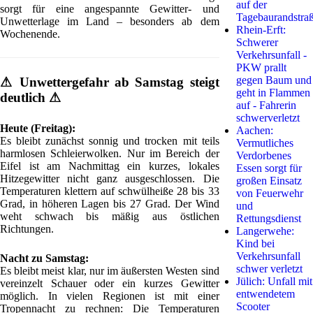
auf der
sorgt für eine angespannte Gewitter- und
Tagebaurandstra
Unwetterlage im Land – besonders ab dem
Rhein-Erft:
Wochenende.
Schwerer
Verkehrsunfall -
PKW prallt
gegen Baum und
⚠ Unwettergefahr ab Samstag steigt
geht in Flammen
deutlich ⚠
auf - Fahrerin
schwerverletzt
Heute (Freitag):
Aachen:
Es bleibt zunächst sonnig und trocken mit teils
Vermutliches
harmlosen Schleierwolken. Nur im Bereich der
Verdorbenes
Eifel ist am Nachmittag ein kurzes, lokales
Essen sorgt für
Hitzegewitter nicht ganz ausgeschlossen. Die
großen Einsatz
Temperaturen klettern auf schwülheiße 28 bis 33
von Feuerwehr
Grad, in höheren Lagen bis 27 Grad. Der Wind
und
weht schwach bis mäßig aus östlichen
Rettungsdienst
Richtungen.
Langerwehe:
Kind bei
Verkehrsunfall
Nacht zu Samstag:
schwer verletzt
Es bleibt meist klar, nur im äußersten Westen sind
Jülich: Unfall mit
vereinzelt Schauer oder ein kurzes Gewitter
entwendetem
möglich. In vielen Regionen ist mit einer
Scooter
Tropennacht zu rechnen: Die Temperaturen