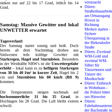
verursacht
sinken nur auf 22 bis 17 Grad, örtlich bis 14
Düren:
Grad.
Straßenbauarbeit
am Ortsausgang
Hoven in
Samstag: Massive Gewitter und lokal
Richtung
Merken starten -
UNWETTER erwartet
Sichere
Überquerung in
Tagesverlauf:
der Birkesdorfer
Der Samstag startet sonnig und heiß. Doch
Straße
bereits ab dem Nachmittag drohen aus
Düren: Zweimal
Südwesten teils kräftige Gewitter mit
WM-Gold und
Starkregen, Hagel und Sturmböen
. Besonders
zweimal WM-
in der Westhälfte NRW's ist die
Unwettergefahr
Silber für
erhöht
– lokal kann es zu
heftigem Starkregen
Tänzerinnen und
von 30 bis 40 l/m² in kurzer Zeit
, Hagel bis 2
Tänzer der
cm und
Sturmböen bis 80 km/h (Bft 9)
Musikschule
kommen.
Düren: Einbruch
in Wohnhaus -
Die Temperaturen steigen nochmals auf
die Polizei bittet
hochsommerliche 31 bis 35 Grad
, in
um Hinweise
Hochlagen bis 28 Grad. Die Luft bleibt extrem
Düren:
schwül.
Fahrbahnsanieru
der Bachstraße in