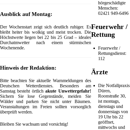
hörgeschädigte
Menschen:
02421 949-6496
Ausblick auf Montag:
Feuerwehr /
Der Wochenstart zeigt sich deutlich ruhiger. Es
bleibt heiter bis wolkig und meist trocken. Die
Rettung
Höchstwerte liegen bei 22 bis 25 Grad – ideales
Durchatmwetter nach einem stürmischen
Wochenende.
Feuerwehr /
Rettungsdienst:
112
Hinweis der Redaktion:
Ärzte
Bitte beachten Sie aktuelle Warnmeldungen des
Die Notfallpraxis
Deutschen Wetterdienstes. Besonders am
Düren,
Samstag besteht örtlich
akute Unwettergefahr!
Roonstraße 30,
Sichern Sie lose Gegenstände, meiden Sie
ist montags,
Wälder und parken Sie nicht unter Bäumen.
dienstags und
Veranstaltungen im Freien sollten vorsorglich
donnerstags von
überprüft werden.
19 Uhr bis 22
geöffnet,
Bleiben Sie wachsam und vorsichtig!
mittwochs und