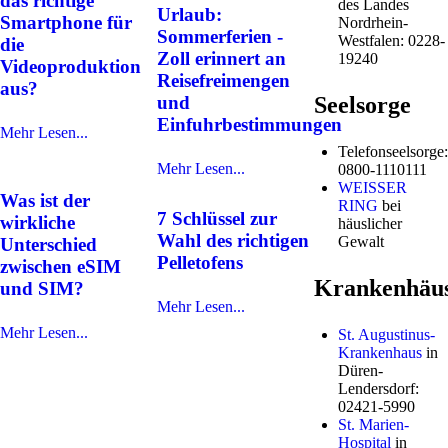
das richtige
des Landes
Urlaub:
Smartphone für
Nordrhein-
Sommerferien -
Westfalen: 0228-
die
Zoll erinnert an
19240
Videoproduktion
Reisefreimengen
aus?
Seelsorge
und
Einfuhrbestimmungen
Mehr Lesen...
Telefonseelsorge:
Mehr Lesen...
0800-1110111
WEISSER
Was ist der
RING
bei
7 Schlüssel zur
wirkliche
häuslicher
Wahl des richtigen
Gewalt
Unterschied
Pelletofens
zwischen eSIM
Krankenhäu
und SIM?
Mehr Lesen...
Mehr Lesen...
St. Augustinus-
Krankenhaus
in
Düren-
Lendersdorf:
02421-5990
St. Marien-
Hospital
in