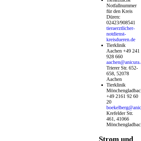
Notfallnummer
für den Kreis
Düren:
02423/908541
tieraerztlicher-
notdienst-
kreisdueren.de
Tierklinik
Aachen +49 241
928 660
aachen@anicura.
Trierer Str. 652-
658, 52078
Aachen
Tierklinik
Mönchengladbac
+49 2161 92 60
20
boekelberg@anic
Krefelder Str.
461, 41066
Mönchengladbac
Strom und