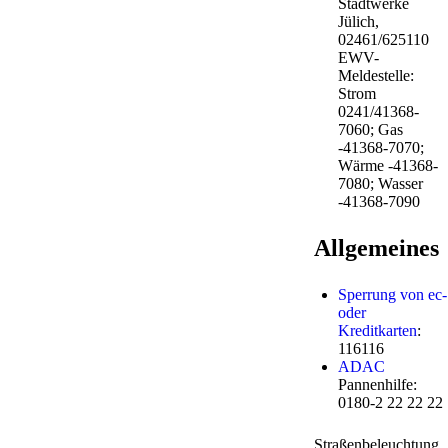
Stadtwerke
Jülich,
02461/625110
EWV-
Meldestelle:
Strom
0241/41368-
7060; Gas
-41368-7070;
Wärme -41368-
7080; Wasser
-41368-7090
Allgemeines
Sperrung von ec-
oder
Kreditkarten
:
116116
ADAC
Pannenhilfe:
0180-2 22 22 22
Straßenbeleuchtung