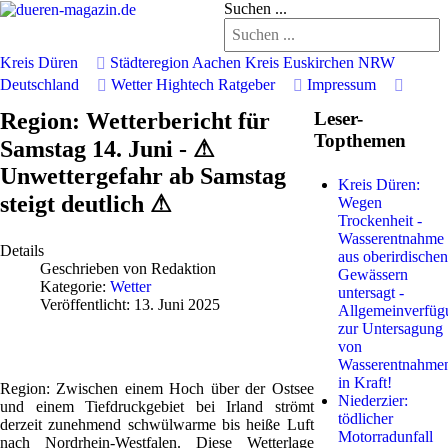
Suchen ...
Kreis Düren
Städteregion Aachen
Kreis Euskirchen
NRW
Deutschland
Wetter
Hightech
Ratgeber
Impressum
Region: Wetterbericht für
Leser-
Topthemen
Samstag 14. Juni - ⚠
Unwettergefahr ab Samstag
Kreis Düren:
steigt deutlich ⚠
Wegen
Trockenheit -
Wasserentnahme
Details
aus oberirdischen
Geschrieben von
Redaktion
Gewässern
Kategorie:
Wetter
untersagt -
Veröffentlicht: 13. Juni 2025
Allgemeinverfüg
zur Untersagung
von
Wasserentnahme
in Kraft!
Region: Zwischen einem Hoch über der Ostsee
Niederzier:
und einem Tiefdruckgebiet bei Irland strömt
tödlicher
derzeit zunehmend schwülwarme bis heiße Luft
Motorradunfall
nach Nordrhein-Westfalen. Diese Wetterlage