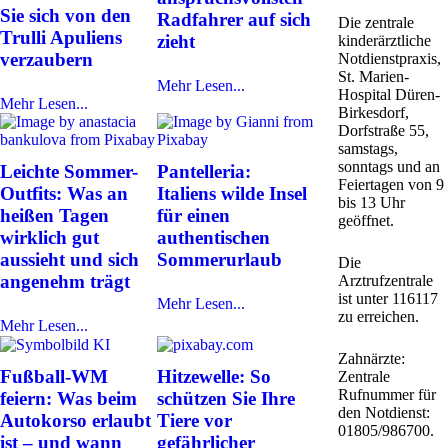
Sie sich von den
Radfahrer auf sich
Die zentrale
Trulli Apuliens
zieht
kinderärztliche
verzaubern
Notdienstpraxis,
St. Marien-
Mehr Lesen...
Hospital Düren-
Mehr Lesen...
Birkesdorf,
Dorfstraße 55,
samstags,
sonntags und an
Leichte Sommer-
Pantelleria:
Feiertagen von 9
Outfits: Was an
Italiens wilde Insel
bis 13 Uhr
heißen Tagen
für einen
geöffnet.
wirklich gut
authentischen
aussieht und sich
Sommerurlaub
Die
angenehm trägt
Arztrufzentrale
ist unter 116117
Mehr Lesen...
zu erreichen.
Mehr Lesen...
Zahnärzte:
Fußball-WM
Hitzewelle: So
Zentrale
Rufnummer für
feiern: Was beim
schützen Sie Ihre
den Notdienst:
Autokorso erlaubt
Tiere vor
01805/986700.
ist – und wann
gefährlicher