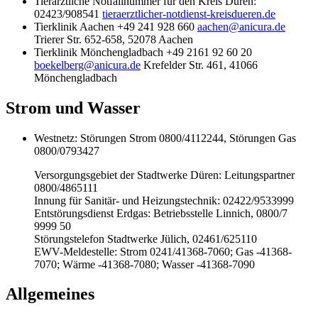
Tierärztliche Notfallnummer für den Kreis Düren:
02423/908541
tieraerztlicher-notdienst-kreisdueren.de
Tierklinik Aachen +49 241 928 660
aachen@anicura.de
Trierer Str. 652-658, 52078 Aachen
Tierklinik Mönchengladbach +49 2161 92 60 20
boekelberg@anicura.de
Krefelder Str. 461, 41066
Mönchengladbach
Strom und Wasser
Westnetz: Störungen Strom 0800/4112244, Störungen Gas
0800/0793427
Versorgungsgebiet der Stadtwerke Düren: Leitungspartner
0800/4865111
Innung für Sanitär- und Heizungstechnik: 02422/9533999
Entstörungsdienst Erdgas: Betriebsstelle Linnich, 0800/7
9999 50
Störungstelefon Stadtwerke Jülich, 02461/625110
EWV-Meldestelle: Strom 0241/41368-7060; Gas -41368-
7070; Wärme -41368-7080; Wasser -41368-7090
Allgemeines