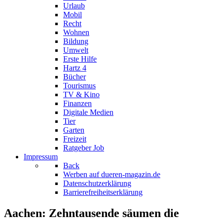
Urlaub
Mobil
Recht
Wohnen
Bildung
Umwelt
Erste Hilfe
Hartz 4
Bücher
Tourismus
TV & Kino
Finanzen
Digitale Medien
Tier
Garten
Freizeit
Ratgeber Job
Impressum
Back
Werben auf dueren-magazin.de
Datenschutzerklärung
Barrierefreiheitserklärung
Aachen: Zehntausende säumen die