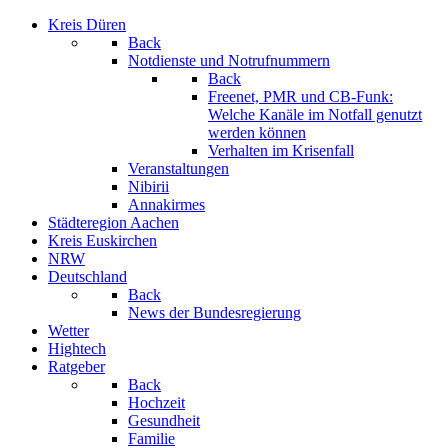
Kreis Düren
Back
Notdienste und Notrufnummern
Back
Freenet, PMR und CB-Funk:
Welche Kanäle im Notfall genutzt
werden können
Verhalten im Krisenfall
Veranstaltungen
Nibirii
Annakirmes
Städteregion Aachen
Kreis Euskirchen
NRW
Deutschland
Back
News der Bundesregierung
Wetter
Hightech
Ratgeber
Back
Hochzeit
Gesundheit
Familie