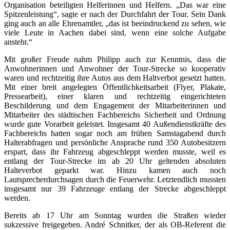
Organisation beteiligten Helferinnen und Helfern. „Das war eine
Spitzenleistung“, sagte er nach der Durchfahrt der Tour. Sein Dank
ging auch an alle Ehrenamtler, „das ist beeindruckend zu sehen, wie
viele Leute in Aachen dabei sind, wenn eine solche Aufgabe
ansteht.“
Mit großer Freude nahm Philipp auch zur Kenntnis, dass die
Anwohnerinnen und Anwohner der Tour-Strecke so kooperativ
waren und rechtzeitig ihre Autos aus dem Haltverbot gesetzt hatten.
Mit einer breit angelegten Öffentlichkeitsarbeit (Flyer, Plakate,
Pressearbeit), einer klaren und rechtzeitig eingerichteten
Beschilderung und dem Engagement der Mitarbeiterinnen und
Mitarbeiter des städtischen Fachbereichs Sicherheit und Ordnung
wurde gute Vorarbeit geleistet. Insgesamt 40 Außendienstkräfte des
Fachbereichs hatten sogar noch am frühen Samstagabend durch
Halterabfragen und persönliche Ansprache rund 350 Autobesitzern
erspart, dass ihr Fahrzeug abgeschleppt werden musste, weil es
entlang der Tour-Strecke im ab 20 Uhr geltenden absoluten
Halteverbot geparkt war. Hinzu kamen auch noch
Lautsprecherdurchsagen durch die Feuerwehr. Letztendlich mussten
insgesamt nur 39 Fahrzeuge entlang der Strecke abgeschleppt
werden.
Bereits ab 17 Uhr am Sonntag wurden die Straßen wieder
sukzessive freigegeben. André Schnitker, der als OB-Referent die