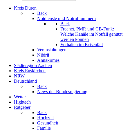
Kreis Düren
Back
Notdienste und Notrufnummern
Back
Freenet, PMR und CB-Funk:
Welche Kanäle im Notfall genutzt
werden können
Verhalten im Krisenfall
Veranstaltungen
Nibirii
Annakirmes
Städteregion Aachen
Kreis Euskirchen
NRW
Deutschland
Back
News der Bundesregierung
Wetter
Hightech
Ratgeber
Back
Hochzeit
Gesundheit
Familie