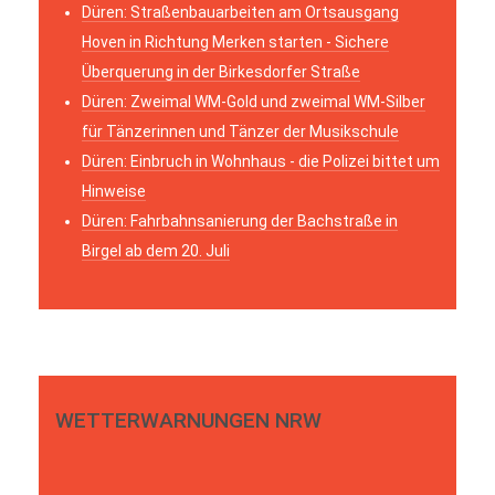
Düren: Straßenbauarbeiten am Ortsausgang
Hoven in Richtung Merken starten - Sichere
Überquerung in der Birkesdorfer Straße
Düren: Zweimal WM-Gold und zweimal WM-Silber
für Tänzerinnen und Tänzer der Musikschule
Düren: Einbruch in Wohnhaus - die Polizei bittet um
Hinweise
Düren: Fahrbahnsanierung der Bachstraße in
Birgel ab dem 20. Juli
WETTERWARNUNGEN NRW