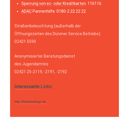
Sperrung von ec- oder Kreditkarten
: 116116
ADAC
Pannenhilfe: 0180-2 22 22 22
Straßenbeleuchtung (außerhalb der
Öffnungszeiten des Dürener Service Betriebs):
02421 5590
Anonymisierter Beratungsdienst
des Jugendamtes
02421 25-2119, -2191, -2192
Interessante
Links:
http://familienfrage.de