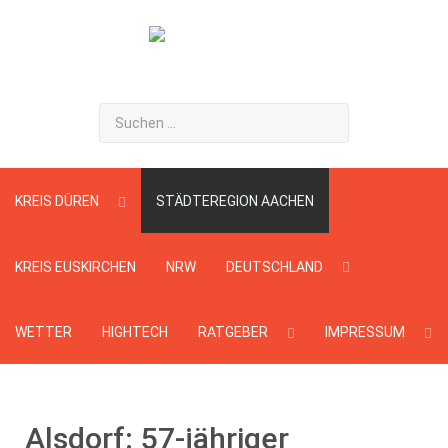
Suchen
...
KREIS DÜREN
STÄDTEREGION AACHEN
KREIS EUSKIRCHEN
NRW
DEUTSCHLAND
WETTER
HIGHTECH
RATGEBER
IMPRESSUM
Alsdorf: 57-jähriger