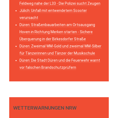
Feldweg nahe der L33 - Die Polizei sucht Zeugen
Jülich: Unfall mit entwendetem Scooter
verursacht
Düren: Straßenbauarbeiten am Ortsausgang
Hoven in Richtung Merken starten - Sichere
Überquerung in der Birkesdorfer Straße
Düren: Zweimal WM-Gold und zweimal WM-Silber
für Tänzerinnen und Tänzer der Musikschule
Düren: Die Stadt Düren und die Feuerwehr warnt
vor falschen Brandschutzprüfern
WETTERWARNUNGEN NRW