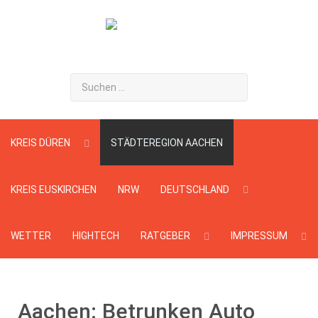
Suchen
...
KREIS DÜREN
STÄDTEREGION AACHEN
KREIS EUSKIRCHEN
NRW
DEUTSCHLAND
WETTER
HIGHTECH
RATGEBER
IMPRESSUM
Aachen: Betrunken Auto