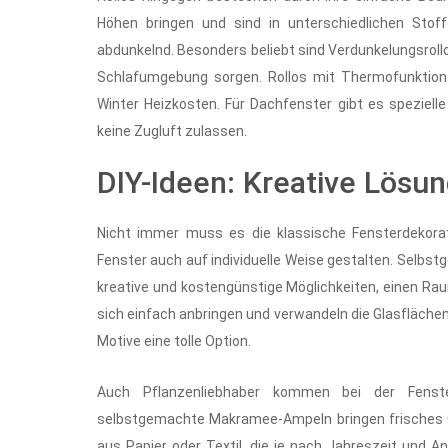
Höhen bringen und sind in unterschiedlichen Stoff
abdunkelnd. Besonders beliebt sind Verdunkelungsroll
Schlafumgebung sorgen. Rollos mit Thermofunktion
Winter Heizkosten. Für Dachfenster gibt es speziell
keine Zugluft zulassen.
DIY-Ideen: Kreative Lösung
Nicht immer muss es die klassische Fensterdekorati
Fenster auch auf individuelle Weise gestalten. Selbs
kreative und kostengünstige Möglichkeiten, einen Ra
sich einfach anbringen und verwandeln die Glasfläche
Motive eine tolle Option.
Auch Pflanzenliebhaber kommen bei der Fenste
selbstgemachte Makramee-Ampeln bringen frisches Gr
aus Papier oder Textil, die je nach Jahreszeit und