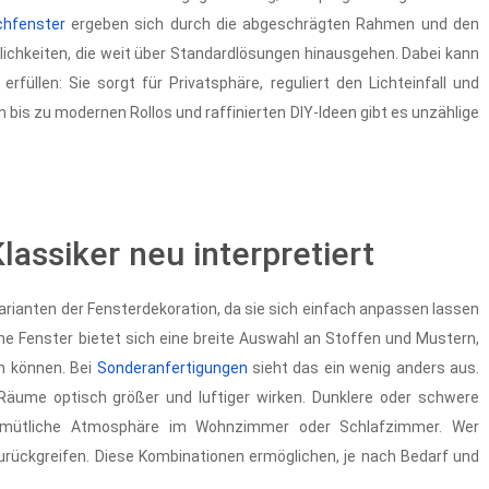
chfenster
ergeben sich durch die abgeschrägten Rahmen und den
glichkeiten, die weit über Standardlösungen hinausgehen. Dabei kann
rfüllen: Sie sorgt für Privatsphäre, reguliert den Lichteinfall und
bis zu modernen Rollos und raffinierten DIY-Ideen gibt es unzählige
assiker neu interpretiert
rianten der Fensterdekoration, da sie sich einfach anpassen lassen
sche Fenster bietet sich eine breite Auswahl an Stoffen und Mustern,
n können. Bei
Sonderanfertigungen
sieht das ein wenig anders aus.
 Räume optisch größer und luftiger wirken. Dunklere oder schwere
 gemütliche Atmosphäre im Wohnzimmer oder Schlafzimmer. Wer
rückgreifen. Diese Kombinationen ermöglichen, je nach Bedarf und