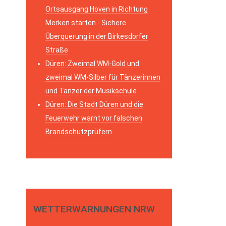
Ortsausgang Hoven in Richtung
Merken starten - Sichere
Überquerung in der Birkesdorfer
Straße
Düren: Zweimal WM-Gold und
zweimal WM-Silber für Tänzerinnen
und Tänzer der Musikschule
Düren: Die Stadt Düren und die
Feuerwehr warnt vor falschen
Brandschutzprüfern
WETTERWARNUNGEN NRW