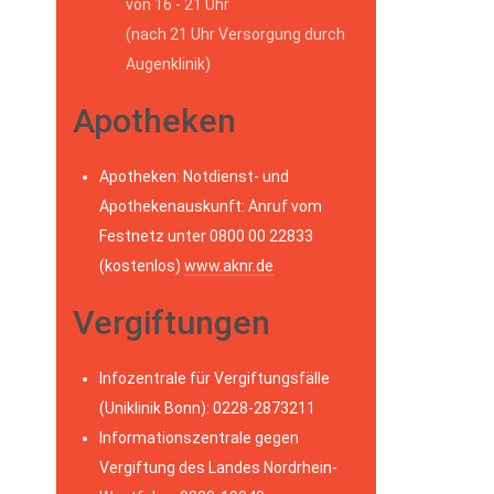
von 16 - 21 Uhr
(nach 21 Uhr Versorgung durch
Augenklinik)
Apotheken
Apotheken: Notdienst- und
Apothekenauskunft: Anruf vom
Festnetz unter 0800 00 22833
(kostenlos)
www.aknr.de
Vergiftungen
Infozentrale für Vergiftungsfälle
(Uniklinik Bonn): 0228-2873211
Informationszentrale gegen
Vergiftung des Landes Nordrhein-