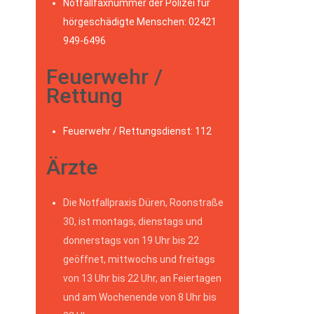
Notfallfaxnummer der Polizei für
hörgeschädigte Menschen: 02421
949-6496
Feuerwehr /
Rettung
Feuerwehr / Rettungsdienst: 112
Ärzte
Die Notfallpraxis Düren, Roonstraße
30, ist montags, dienstags und
donnerstags von 19 Uhr bis 22
geöffnet, mittwochs und freitags
von 13 Uhr bis 22 Uhr, an Feiertagen
und am Wochenende von 8 Uhr bis