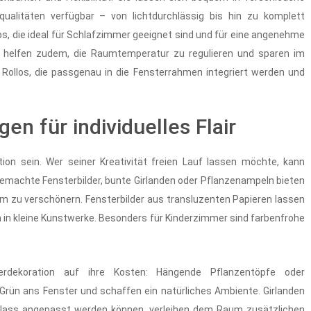
qualitäten verfügbar – von lichtdurchlässig bis hin zu komplett
os, die ideal für Schlafzimmer geeignet sind und für eine angenehme
 helfen zudem, die Raumtemperatur zu regulieren und sparen im
e Rollos, die passgenau in die Fensterrahmen integriert werden und
en für individuelles Flair
on sein. Wer seiner Kreativität freien Lauf lassen möchte, kann
tgemachte Fensterbilder, bunte Girlanden oder Pflanzenampeln bieten
um zu verschönern. Fensterbilder aus transluzenten Papieren lassen
n in kleine Kunstwerke. Besonders für Kinderzimmer sind farbenfrohe
rdekoration auf ihre Kosten: Hängende Pflanzentöpfe oder
ün ans Fenster und schaffen ein natürliches Ambiente. Girlanden
 Anlass angepasst werden können, verleihen dem Raum zusätzlichen