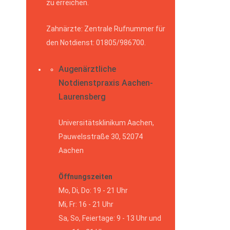
zu erreichen.
Zahnärzte: Zentrale Rufnummer für
den Notdienst: 01805/986700.
Augenärztliche
Notdienstpraxis Aachen-
Laurensberg
Universitätsklinikum Aachen,
Pauwelsstraße 30, 52074
Aachen
Öffnungszeiten
Mo, Di, Do: 19 - 21 Uhr
Mi, Fr: 16 - 21 Uhr
Sa, So, Feiertage: 9 - 13 Uhr und