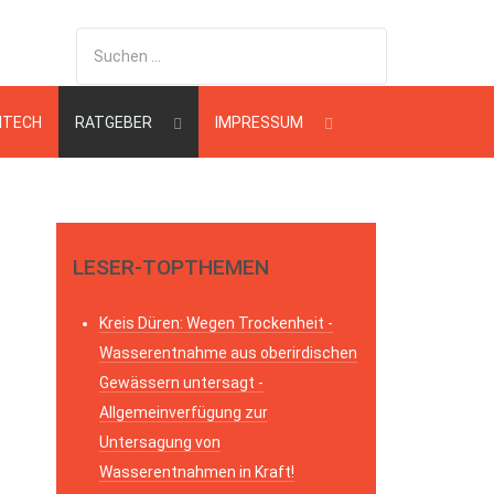
HTECH
RATGEBER
IMPRESSUM
LESER-TOPTHEMEN
Kreis Düren: Wegen Trockenheit -
Wasserentnahme aus oberirdischen
Gewässern untersagt -
Allgemeinverfügung zur
Untersagung von
Wasserentnahmen in Kraft!