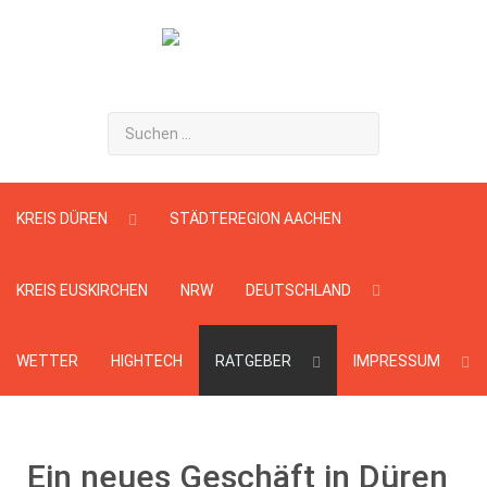
Suchen
...
KREIS DÜREN
STÄDTEREGION AACHEN
KREIS EUSKIRCHEN
NRW
DEUTSCHLAND
WETTER
HIGHTECH
RATGEBER
IMPRESSUM
Ein neues Geschäft in Düren