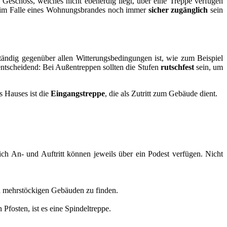
Geschoss, welches nicht ebenerdig liegt, über eine Treppe verfügen
sie im Falle eines Wohnungsbrandes noch immer
sicher zugänglich
sein
ändig gegenüber allen Witterungsbedingungen ist, wie zum Beispiel
entscheidend: Bei Außentreppen sollten die Stufen
rutschfest
sein, um
s Hauses ist die
Eingangstreppe
, die als Zutritt zum Gebäude dient.
ch An- und Auftritt können jeweils über ein Podest verfügen. Nicht
in mehrstöckigen Gebäuden zu finden.
fosten, ist es eine Spindeltreppe.