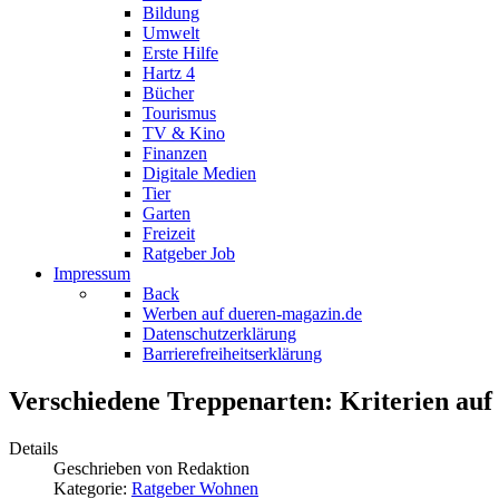
Bildung
Umwelt
Erste Hilfe
Hartz 4
Bücher
Tourismus
TV & Kino
Finanzen
Digitale Medien
Tier
Garten
Freizeit
Ratgeber Job
Impressum
Back
Werben auf dueren-magazin.de
Datenschutzerklärung
Barrierefreiheitserklärung
Verschiedene Treppenarten: Kriterien auf 
Details
Geschrieben von
Redaktion
Kategorie:
Ratgeber Wohnen