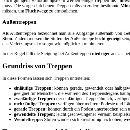
Nach gültigem Bauordnungsrecht werden einige Treppen als
“notw
muss. Die vorgeschriebenen Treppen müssen zudem bestimmte
Mind
müssen, um
Fluchtwege
zu ermöglichen.
Außentreppen
Als Außentreppen bezeichnet man alle Aufgänge außerhalb von Gebä
Stein
. Zudem müssen die Stufen der Außentreppe
leicht geneigt
sein
das Verletzungsrisiko so gut wie möglich zu minimieren.
In der Regel fällt die Steigung bei Außentreppen
niedriger
aus als be
Grundriss von Treppen
In diese Formen lassen sich Treppen unterteilen:
einläufige Treppen:
können gerade, gewendelt oder halbgewen
geeignet für Menschen, die während des Treppensteigens häuf
zweiläufige Treppen:
der einläufigen Treppe ähnlich, verfüge
mehrläufige Treppen:
verfügen über mehrere Podeste und Läu
gerade Treppen:
können durch ein Podest unterbrochen sein u
gewendelte Treppen:
leicht geschwungener Verlauf, beispiels
Wendeltreppe:
Stufen winden sich kreisförmig nach oben, wesh