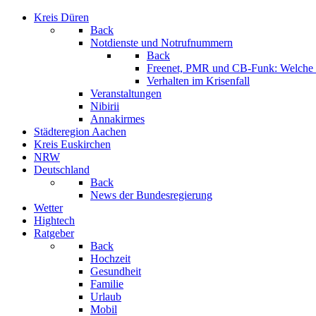
Kreis Düren
Back
Notdienste und Notrufnummern
Back
Freenet, PMR und CB-Funk: Welche K
Verhalten im Krisenfall
Veranstaltungen
Nibirii
Annakirmes
Städteregion Aachen
Kreis Euskirchen
NRW
Deutschland
Back
News der Bundesregierung
Wetter
Hightech
Ratgeber
Back
Hochzeit
Gesundheit
Familie
Urlaub
Mobil