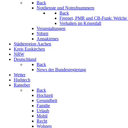
Back
Notdienste und Notrufnummern
Back
Freenet, PMR und CB-Funk: Welche K
Verhalten im Krisenfall
Veranstaltungen
Nibirii
Annakirmes
Städteregion Aachen
Kreis Euskirchen
NRW
Deutschland
Back
News der Bundesregierung
Wetter
Hightech
Ratgeber
Back
Hochzeit
Gesundheit
Familie
Urlaub
Mobil
Recht
Wohnen