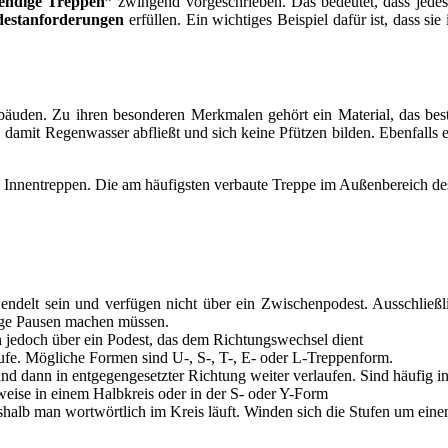
endige Treppen”
zwingend vorgeschrieben. Das bedeutet, dass jedes 
estanforderungen
erfüllen. Ein wichtiges Beispiel dafür ist, dass 
uden. Zu ihren besonderen Merkmalen gehört ein Material, das best
, damit Regenwasser abfließt und sich keine Pfützen bilden. Ebenfalls 
i Innentreppen. Die am häufigsten verbaute Treppe im Außenbereich de
delt sein und verfügen nicht über ein Zwischenpodest. Ausschließli
ige Pausen machen müssen.
n jedoch über ein Podest, das dem Richtungswechsel dient
fe. Mögliche Formen sind U-, S-, T-, E- oder L-Treppenform.
nd dann in entgegengesetzter Richtung weiter verlaufen. Sind häufig 
weise in einem Halbkreis oder in der S- oder Y-Form
alb man wortwörtlich im Kreis läuft. Winden sich die Stufen um einen P