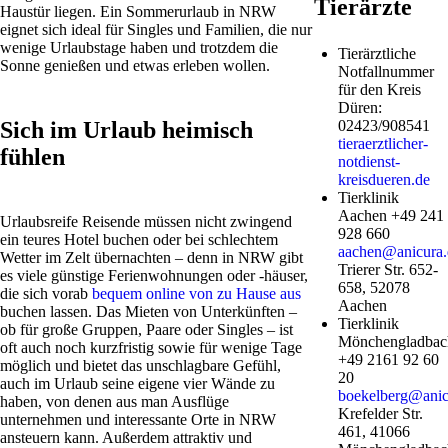
Tierärzte
Haustür liegen. Ein Sommerurlaub in NRW
eignet sich ideal für Singles und Familien, die nur
wenige Urlaubstage haben und trotzdem die
Tierärztliche
Sonne genießen und etwas erleben wollen.
Notfallnummer
für den Kreis
Düren:
Sich im Urlaub heimisch
02423/908541
tieraerztlicher-
fühlen
notdienst-
kreisdueren.de
Tierklinik
Aachen +49 241
Urlaubsreife Reisende müssen nicht zwingend
928 660
ein teures Hotel buchen oder bei schlechtem
aachen@anicura.
Wetter im Zelt übernachten – denn in NRW gibt
Trierer Str. 652-
es viele günstige Ferienwohnungen oder -häuser,
658, 52078
die sich vorab
bequem online von zu Hause aus
Aachen
buchen lassen. Das Mieten von Unterkünften –
Tierklinik
ob für große Gruppen, Paare oder Singles – ist
Mönchengladbac
oft auch noch kurzfristig sowie für wenige Tage
+49 2161 92 60
möglich und bietet das unschlagbare Gefühl,
20
auch im Urlaub seine eigene vier Wände zu
boekelberg@anic
haben, von denen aus man Ausflüge
Krefelder Str.
unternehmen und interessante Orte in NRW
461, 41066
ansteuern kann. Außerdem attraktiv und