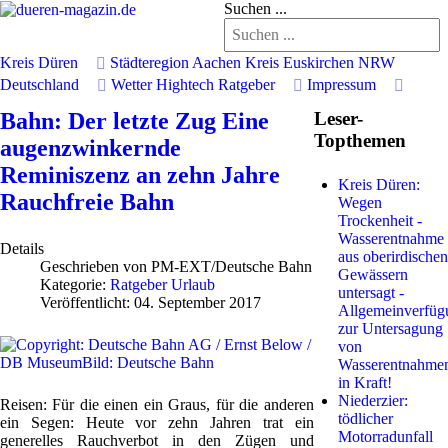
Suchen ...
Kreis Düren
Städteregion Aachen
Kreis Euskirchen
NRW
Deutschland
Wetter
Hightech
Ratgeber
Impressum
Bahn: Der letzte Zug Eine
Leser-
Topthemen
augenzwinkernde
Reminiszenz an zehn Jahre
Kreis Düren:
Rauchfreie Bahn
Wegen
Trockenheit -
Wasserentnahme
Details
aus oberirdischen
Geschrieben von
PM-EXT/Deutsche Bahn
Gewässern
Kategorie:
Ratgeber Urlaub
untersagt -
Veröffentlicht: 04. September 2017
Allgemeinverfüg
zur Untersagung
von
Wasserentnahme
in Kraft!
Niederzier:
Reisen: Für die einen ein Graus, für die anderen
tödlicher
ein Segen: Heute vor zehn Jahren trat ein
Motorradunfall
generelles Rauchverbot in den Zügen und