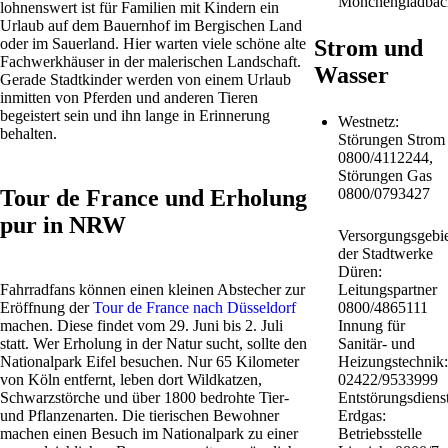
Mönchengladbac
lohnenswert ist für Familien mit Kindern ein
Urlaub auf dem Bauernhof im Bergischen Land
oder im Sauerland. Hier warten viele schöne alte
Strom und
Fachwerkhäuser in der malerischen Landschaft.
Wasser
Gerade Stadtkinder werden von einem Urlaub
inmitten von Pferden und anderen Tieren
begeistert sein und ihn lange in Erinnerung
Westnetz:
behalten.
Störungen Strom
0800/4112244,
Störungen Gas
Tour de France und Erholung
0800/0793427
pur in NRW
Versorgungsgebie
der Stadtwerke
Düren:
Fahrradfans können einen kleinen Abstecher zur
Leitungspartner
Eröffnung der
Tour de France nach Düsseldorf
0800/4865111
machen. Diese findet vom 29. Juni bis 2. Juli
Innung für
statt. Wer Erholung in der Natur sucht, sollte den
Sanitär- und
Nationalpark Eifel besuchen. Nur 65 Kilometer
Heizungstechnik:
von Köln entfernt, leben dort Wildkatzen,
02422/9533999
Schwarzstörche und über 1800 bedrohte Tier-
Entstörungsdiens
und Pflanzenarten. Die tierischen Bewohner
Erdgas:
machen einen Besuch im Nationalpark zu einer
Betriebsstelle