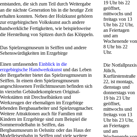
19 Uhr bis 22
entstanden, die sich zum Teil durch Weitergabe
geöffnet,
an die nächste Generation bis in die heutige Zeit
mittwochs und
erhalten konnten. Neben der Holzkunst gehören
freitags von 13
zur erzgebirgischen Volkskunst auch andere
Uhr bis 22 Uhr,
handwerkliche Fertigkeiten, wie beispielsweise
an Feiertagen
die Herstellung von Spitzen durch das Klöppeln.
und am
Wochenende von
8 Uhr bis 22
Das Spielzeugmuseum in Seiffen und andere
Uhr.
Sehenswürdigkeiten im Erzgebirge
Einen umfassenden
Einblick in die
Die Notfallpraxis
erzgebirgische Handwerkskunst
und das Leben
Jülich,
der Bergarbeiter bietet das Spielzeugmuseum in
Kurfürstenstraße
Seiffen. In einem dem Spielzeugmuseum
22, ist montags,
angeschlossenen Freilichtmuseum befinden sich
dienstags und
in vierzehn Gebäudekomplexen Original-
donnerstags von
Werkstätten mit Drechselbänken und
19 bis 23 Uhr
Werkzeugen der ehemaligen im Erzgebirge
geöffnet,
lebenden Bergbauarbeiter und Spielzeugmacher.
mittwochs und
Weitere Attraktionen auch für Familien mit
freitags von 13
Kindern im Erzgebirge sind zum Beispiel die
Uhr bis 23 Uhr,
Sommerrodelbahn in Seiffen, das
an Feiertagen
Bergbaumuseum in Oelsnitz oder das Haus der
und am
Modelleisenbahn in Seiffen und viele weitere
Wochenende von