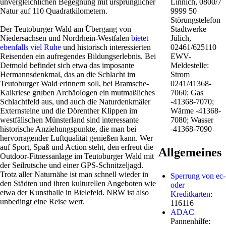
unvergleichlichen Begegnung mit ursprünglicher
Linnich, 0800/7
Natur auf 110 Quadratkilometern.
9999 50
Störungstelefon
Der Teutoburger Wald am Übergang von
Stadtwerke
Niedersachsen und Nordrhein-Westfalen
bietet
Jülich,
ebenfalls viel Ruhe
und historisch interessierten
02461/625110
Reisenden ein aufregendes Bildungserlebnis. Bei
EWV-
Detmold befindet sich etwa das imposante
Meldestelle:
Hermannsdenkmal, das an die Schlacht im
Strom
Teutoburger Wald erinnern soll, bei Bramsche-
0241/41368-
Kalkriese gruben Archäologen ein mutmaßliches
7060; Gas
Schlachtfeld aus, und auch die Naturdenkmäler
-41368-7070;
Externsteine und die Dörenther Klippen im
Wärme -41368-
westfälischen Münsterland sind interessante
7080; Wasser
historische Anziehungspunkte, die man bei
-41368-7090
hervorragender Luftqualität genießen kann. Wer
auf Sport, Spaß und Action steht, den erfreut die
Allgemeines
Outdoor-Fitnessanlage im Teutoburger Wald mit
der Seilrutsche und einer GPS-Schnitzeljagd.
Trotz aller Naturnähe ist man schnell wieder in
Sperrung von ec-
den Städten und ihren kulturellen Angeboten wie
oder
etwa der Kunsthalle in Bielefeld. NRW ist also
Kreditkarten
:
unbedingt eine Reise wert.
116116
ADAC
Pannenhilfe: