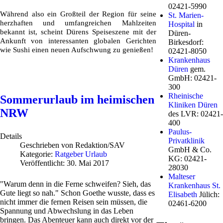
02421-5990
Während also ein Großteil der Region für seine
St. Marien-
herzhaften und umfangreichen Mahlzeiten
Hospital
in
bekannt ist, scheint Dürens Speiseszene mit der
Düren-
Ankunft von interessanten globalen Gerichten
Birkesdorf:
wie Sushi einen neuen Aufschwung zu genießen!
02421-8050
Krankenhaus
Düren
gem.
GmbH: 02421-
300
Rheinische
Sommerurlaub im heimischen
Kliniken Düren
NRW
des LVR: 02421-
400
Paulus-
Details
Privatklinik
Geschrieben von
Redaktion/SAV
GmbH & Co.
Kategorie:
Ratgeber Urlaub
KG: 02421-
Veröffentlicht: 30. Mai 2017
28030
Malteser
"Warum denn in die Ferne schweifen? Sieh, das
Krankenhaus St.
Gute liegt so nah." Schon Goethe wusste, dass es
Elisabeth
Jülich:
nicht immer die fernen Reisen sein müssen, die
02461-6200
Spannung und Abwechslung in das Leben
bringen. Das Abenteuer kann auch direkt vor der