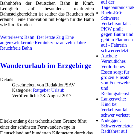
auf der
Bahnhöfen der Deutschen Bahn in Kraft.
Tagebaurandstra
Lediglich auf besonders markierten
Rhein-Erft:
Bahnsteigbereichen ist seither das Rauchen noch
Schwerer
erlaubt – eine Innovation mit Folgen für die Bahn
Verkehrsunfall -
wie ihre Kunden.
PKW prallt
gegen Baum und
Weiterlesen: Bahn: Der letzte Zug Eine
geht in Flammen
augenzwinkernde Reminiszenz an zehn Jahre
auf - Fahrerin
Rauchfreie Bahn
schwerverletzt
Aachen:
Vermutliches
Wanderurlaub im Erzgebirge
Verdorbenes
Essen sorgt für
großen Einsatz
Details
von Feuerwehr
Geschrieben von
Redaktion/SAV
und
Kategorie:
Ratgeber Urlaub
Rettungsdienst
Veröffentlicht: 28. August 2017
Langerwehe:
Kind bei
Verkehrsunfall
schwer verletzt
Nideggen:
Direkt entlang der tschechischen Grenze führt
Schwerverletzter
einer der schönsten Fernwanderwege in
Radfahrer auf
Deutschland auf hunderten Kilometern durch das