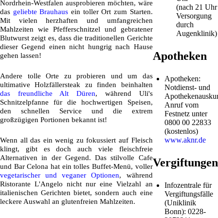
Nordrhein-Westfalen ausprobieren möchten, wäre
(nach 21 Uhr
das
geliebte Brauhaus
ein toller Ort zum Starten.
Versorgung
Mit vielen herzhaften und umfangreichen
durch
Mahlzeiten wie Pfefferschnitzel und gebratener
Augenklinik)
Blutwurst zeigt es, dass die traditionellen Gerichte
dieser Gegend einen nicht hungrig nach Hause
Apotheken
gehen lassen!
Andere tolle Orte zu probieren und um das
Apotheken:
ultimative Holzfällersteak zu finden beinhalten
Notdienst- und
das freundliche Alt Düren
, während Uli's
Apothekenauskun
Schnitzelpfanne für die hochwertigen Speisen,
Anruf vom
den schnellen Service und die extrem
Festnetz unter
großzügigen Portionen bekannt ist!
0800 00 22833
(kostenlos)
www.aknr.de
Wenn all das ein wenig zu fokussiert auf Fleisch
klingt, gibt es doch auch viele fleischfreie
Alternativen in der Gegend. Das stilvolle Cafe
Vergiftungen
und Bar Celona hat ein tolles Buffet-Menü, voller
vegetarischer und veganer Optionen
, während
Ristorante L'Angelo nicht nur eine Vielzahl an
Infozentrale für
italienischen Gerichten bietet, sondern auch eine
Vergiftungsfälle
leckere Auswahl an glutenfreien Mahlzeiten.
(Uniklinik
Bonn): 0228-