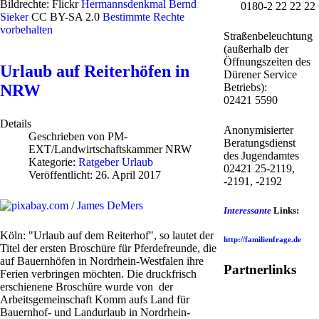
Bildrechte: Flickr
Hermannsdenkmal
Bernd
0180-2 22 22 22
Sieker
CC BY-SA 2.0
Bestimmte Rechte
vorbehalten
Straßenbeleuchtung
(außerhalb der
Öffnungszeiten des
Urlaub auf Reiterhöfen in
Dürener Service
NRW
Betriebs):
02421 5590
Details
Anonymisierter
Geschrieben von
PM-
Beratungsdienst
EXT/Landwirtschaftskammer NRW
des Jugendamtes
Kategorie:
Ratgeber Urlaub
02421 25-2119,
Veröffentlicht: 26. April 2017
-2191, -2192
Interessante
Links:
Köln: "Urlaub auf dem Reiterhof", so lautet der
http://familienfrage.de
Titel der ersten Broschüre für Pferdefreunde, die
auf Bauernhöfen in Nordrhein-Westfalen ihre
Partnerlinks
Ferien verbringen möchten. Die druckfrisch
erschienene Broschüre wurde von der
Arbeitsgemeinschaft Komm aufs Land für
Bauernhof- und Landurlaub in Nordrhein-