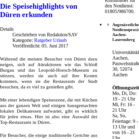
Rufnummer für
Die Speisehighlights von
den Notdienst:
01805/986700.
Düren erkunden
Augenärztliche
Details
Notdienstpraxi
Geschrieben von
Redaktion/SAV
Aachen-
Laurensberg
Kategorie:
Ratgeber Urlaub
Veröffentlicht: 05. Juni 2017
Universitätsk
Aachen,
Während die meisten Besucher von Düren dazu
Pauwelsstraß
neigen, sich auf Attraktionen wie das Schloß
30, 52074
Burgau und das Leopold-Hoesch-Museum zu
Aachen
stürzen, werden sie auch auf ihre Kosten
kommen, wenn sie die Restaurants der Stadt
besuchen, da es viel zu genießen gibt.
Öffnungszei
Mo, Di, Do:
19 - 21 Uhr
Mit einer lebendigen Speiseszene, die mit Küchen
Mi, Fr: 16 -
aus der ganzen Welt und einigen hausgemachten
21 Uhr
lokalen Delikatessen aufwartet, gibt es wirklich
Sa, So,
für jeden etwas. Hier ist also eine Auswahl der
Feiertage: 9 -
Top-Restaurants in Düren.
13 Uhr und
von 16 - 21
Für Besucher, die einige traditionelle Gerichte aus
Uhr