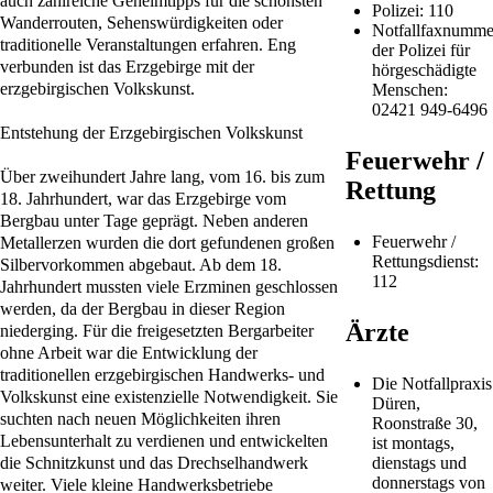
auch zahlreiche Geheimtipps für die schönsten
Polizei: 110
Wanderrouten, Sehenswürdigkeiten oder
Notfallfaxnumme
traditionelle Veranstaltungen erfahren. Eng
der Polizei für
verbunden ist das Erzgebirge mit der
hörgeschädigte
erzgebirgischen Volkskunst.
Menschen:
02421 949-6496
Entstehung der Erzgebirgischen Volkskunst
Feuerwehr /
Über zweihundert Jahre lang, vom 16. bis zum
Rettung
18. Jahrhundert, war das Erzgebirge vom
Bergbau unter Tage geprägt. Neben anderen
Feuerwehr /
Metallerzen wurden die dort gefundenen großen
Rettungsdienst:
Silbervorkommen abgebaut. Ab dem 18.
112
Jahrhundert mussten viele Erzminen geschlossen
werden, da der Bergbau in dieser Region
Ärzte
niederging. Für die freigesetzten Bergarbeiter
ohne Arbeit war die Entwicklung der
traditionellen erzgebirgischen Handwerks- und
Die Notfallpraxis
Volkskunst eine existenzielle Notwendigkeit. Sie
Düren,
suchten nach neuen Möglichkeiten ihren
Roonstraße 30,
Lebensunterhalt zu verdienen und entwickelten
ist montags,
die Schnitzkunst und das Drechselhandwerk
dienstags und
donnerstags von
weiter. Viele kleine Handwerksbetriebe