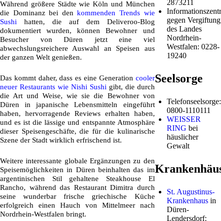
2873211
Während größere Städte wie Köln und München
Informationszentr
die Dominanz bei den
kommenden Trends wie
gegen Vergiftung
Sushi
hatten, die auf dem Deliveroo-Blog
des Landes
dokumentiert wurden, können Bewohner und
Nordrhein-
Besucher von Düren jetzt eine viel
Westfalen: 0228-
abwechslungsreichere Auswahl an Speisen aus
19240
der ganzen Welt genießen.
Seelsorge
Das kommt daher, dass es eine Generation
cooler
neuer Restaurants wie Nishi Sushi
gibt, die durch
die Art und Weise, wie sie die Bewohner von
Telefonseelsorge:
Düren in japanische Lebensmitteln eingeführt
0800-1110111
haben, hervorragende Reviews erhalten haben,
WEISSER
und es ist die lässige und entspannte Atmosphäre
RING
bei
dieser Speisengeschäfte, die für die kulinarische
häuslicher
Szene der Stadt wirklich erfrischend ist.
Gewalt
Weitere interessante globale Ergänzungen zu den
Krankenhäu
Speisemöglichkeiten in Düren beinhalten das im
argentinischen Stil gehaltene Steakhouse El
Rancho, während das Restaurant Dimitra durch
St. Augustinus-
seine wunderbar frische griechische Küche
Krankenhaus
in
erfolgreich einen Hauch von Mittelmeer nach
Düren-
Nordrhein-Westfalen bringt.
Lendersdorf: