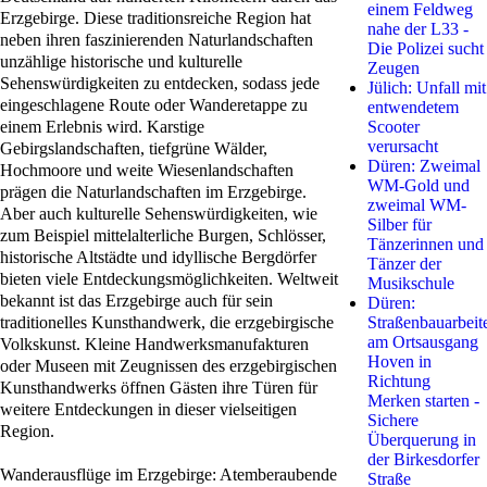
einem Feldweg
Erzgebirge. Diese traditionsreiche Region hat
nahe der L33 -
neben ihren faszinierenden Naturlandschaften
Die Polizei sucht
unzählige historische und kulturelle
Zeugen
Sehenswürdigkeiten zu entdecken, sodass jede
Jülich: Unfall mit
eingeschlagene Route oder Wanderetappe zu
entwendetem
einem Erlebnis wird. Karstige
Scooter
verursacht
Gebirgslandschaften, tiefgrüne Wälder,
Düren: Zweimal
Hochmoore und weite Wiesenlandschaften
WM-Gold und
prägen die Naturlandschaften im Erzgebirge.
zweimal WM-
Aber auch kulturelle Sehenswürdigkeiten, wie
Silber für
zum Beispiel mittelalterliche Burgen, Schlösser,
Tänzerinnen und
historische Altstädte und idyllische Bergdörfer
Tänzer der
bieten viele Entdeckungsmöglichkeiten. Weltweit
Musikschule
bekannt ist das Erzgebirge auch für sein
Düren:
traditionelles Kunsthandwerk, die erzgebirgische
Straßenbauarbeit
am Ortsausgang
Volkskunst. Kleine Handwerksmanufakturen
Hoven in
oder Museen mit Zeugnissen des erzgebirgischen
Richtung
Kunsthandwerks öffnen Gästen ihre Türen für
Merken starten -
weitere Entdeckungen in dieser vielseitigen
Sichere
Region.
Überquerung in
der Birkesdorfer
Wanderausflüge im Erzgebirge: Atemberaubende
Straße