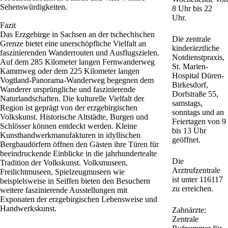
Sehenswürdigkeiten.
8 Uhr bis 22
Uhr.
Fazit
Das Erzgebirge in Sachsen an der tschechischen
Die zentrale
Grenze bietet eine unerschöpfliche Vielfalt an
kinderärztliche
faszinierenden Wanderrouten und Ausflugszielen.
Notdienstpraxis,
Auf dem 285 Kilometer langen Fernwanderweg
St. Marien-
Kammweg oder dem 225 Kilometer langen
Hospital Düren-
Vogtland-Panorama-Wanderweg begegnen dem
Birkesdorf,
Wanderer ursprüngliche und faszinierende
Dorfstraße 55,
Naturlandschaften. Die kulturelle Vielfalt der
samstags,
Region ist geprägt von der erzgebirgischen
sonntags und an
Volkskunst. Historische Altstädte, Burgen und
Feiertagen von 9
Schlösser können entdeckt werden. Kleine
bis 13 Uhr
Kunsthandwerkmanufakturen in idyllischen
geöffnet.
Bergbaudörfern öffnen den Gästen ihre Türen für
beeindruckende Einblicke in die jahrhundertealte
Die
Tradition der Volkskunst. Volksmuseen,
Arztrufzentrale
Freilichtmuseen, Spielzeugmuseen wie
ist unter 116117
beispielsweise in Seiffen bieten den Besuchern
zu erreichen.
weitere faszinierende Ausstellungen mit
Exponaten der erzgebirgischen Lebensweise und
Handwerkskunst.
Zahnärzte:
Zentrale