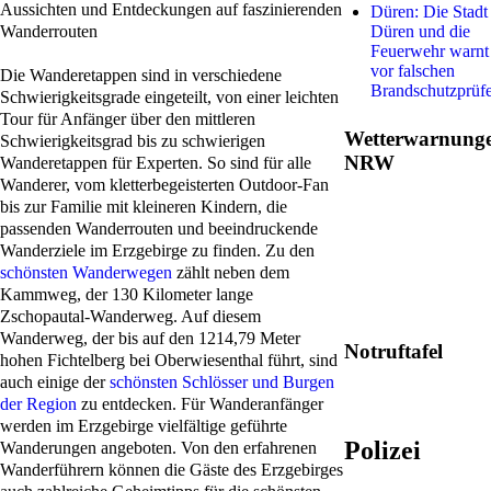
Aussichten und Entdeckungen auf faszinierenden
Düren: Die Stadt
Wanderrouten
Düren und die
Feuerwehr warnt
vor falschen
Die Wanderetappen sind in verschiedene
Brandschutzprüf
Schwierigkeitsgrade eingeteilt, von einer leichten
Tour für Anfänger über den mittleren
Wetterwarnung
Schwierigkeitsgrad bis zu schwierigen
NRW
Wanderetappen für Experten. So sind für alle
Wanderer, vom kletterbegeisterten Outdoor-Fan
bis zur Familie mit kleineren Kindern, die
passenden Wanderrouten und beeindruckende
Wanderziele im Erzgebirge zu finden. Zu den
schönsten Wanderwegen
zählt neben dem
Kammweg, der 130 Kilometer lange
Zschopautal-Wanderweg. Auf diesem
Wanderweg, der bis auf den 1214,79 Meter
Notruftafel
hohen Fichtelberg bei Oberwiesenthal führt, sind
auch einige der
schönsten Schlösser und Burgen
der Region
zu entdecken. Für Wanderanfänger
werden im Erzgebirge vielfältige geführte
Polizei
Wanderungen angeboten. Von den erfahrenen
Wanderführern können die Gäste des Erzgebirges