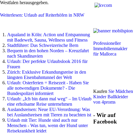
Westfalen herausgegeben.
Weiterlesen: Urlaub auf Reiterhöfen in NRW
Aqualand in Köln: Action und Entspannung
mit Badewelt, Sauna, Wellness und Fitness
Professioneller
Stadtführer: Das Schweizerische Bern
Immobilienmakler
Bequem in den hohen Norden – Kreuzfahrt
für Mallorca
nach Skandinavien
Urlaub: Der perfekte Urlaubslook 2016 für
Frauen
Zürich: Exklusive Erkundungsreise in den
längsten Eisenbahntunnel der Welt
Urlaub: Osterferien = Reisezeit - Haben Sie
alle notwendigen Dokumente? - Die
Kaufen
Sie Mädchen
Bundespolizei informiert
Kinder Ballkleider
Urlaub: „Ich bin dann mal weg“ – Im Urlaub
von 4proms
eine erholsame Reise unternehmen
Auslandsreisen: Neue EU-Verordnung: Was
- Wir auf
bei Auslandsreisen mit Tieren zu beachten ist
Urlaub mit Tier: Hunde sind auch nur
Facebook
Menschen - Was tun, wenn der Hund unter
Reisekrankheit leidet