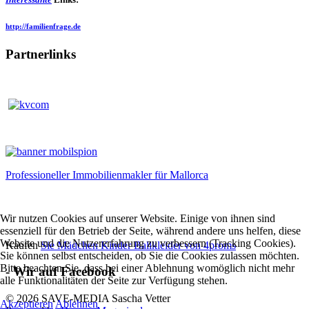
http://familienfrage.de
Partnerlinks
Professioneller Immobilienmakler für Mallorca
Wir nutzen Cookies auf unserer Website. Einige von ihnen sind
essenziell für den Betrieb der Seite, während andere uns helfen, diese
Website und die Nutzererfahrung zu verbessern (Tracking Cookies).
Kaufen
Sie Mädchen Kinder Ballkleider von 4proms
Sie können selbst entscheiden, ob Sie die Cookies zulassen möchten.
Bitte beachten Sie, dass bei einer Ablehnung womöglich nicht mehr
- Wir auf Facebook
alle Funktionalitäten der Seite zur Verfügung stehen.
© 2026 SAVE-MEDIA Sascha Vetter
Akzeptieren
Ablehnen