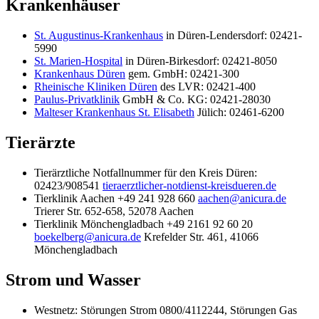
Krankenhäuser
St. Augustinus-Krankenhaus
in Düren-Lendersdorf: 02421-
5990
St. Marien-Hospital
in Düren-Birkesdorf: 02421-8050
Krankenhaus Düren
gem. GmbH: 02421-300
Rheinische Kliniken Düren
des LVR: 02421-400
Paulus-Privatklinik
GmbH & Co. KG: 02421-28030
Malteser Krankenhaus St. Elisabeth
Jülich: 02461-6200
Tierärzte
Tierärztliche Notfallnummer für den Kreis Düren:
02423/908541
tieraerztlicher-notdienst-kreisdueren.de
Tierklinik Aachen +49 241 928 660
aachen@anicura.de
Trierer Str. 652-658, 52078 Aachen
Tierklinik Mönchengladbach +49 2161 92 60 20
boekelberg@anicura.de
Krefelder Str. 461, 41066
Mönchengladbach
Strom und Wasser
Westnetz: Störungen Strom 0800/4112244, Störungen Gas