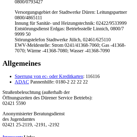
0800/0793427
Versorgungsgebiet der Stadtwerke Düren: Leitungspartner
0800/4865111
Innung für Sanitär- und Heizungstechnik: 02422/9533999
Entstörungsdienst Erdgas: Betriebsstelle Linnich, 0800/7
9999 50
Störungstelefon Stadtwerke Jülich, 02461/625110
EWV-Meldestelle: Strom 0241/41368-7060; Gas -41368-
7070; Wärme -41368-7080; Wasser -41368-7090
Allgemeines
Sperrung von ec- oder Kreditkarten
: 116116
ADAC
Pannenhilfe: 0180-2 22 22 22
Straßenbeleuchtung (außerhalb der
Öffnungszeiten des Dürener Service Betriebs):
02421 5590
Anonymisierter Beratungsdienst
des Jugendamtes
02421 25-2119, -2191, -2192
Interessante
Links: