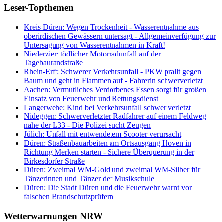
Leser-Topthemen
Kreis Düren: Wegen Trockenheit - Wasserentnahme aus
oberirdischen Gewässern untersagt - Allgemeinverfügung zur
Untersagung von Wasserentnahmen in Kraft!
Niederzier: tödlicher Motorradunfall auf der
Tagebaurandstraße
Rhein-Erft: Schwerer Verkehrsunfall - PKW prallt gegen
Baum und geht in Flammen auf - Fahrerin schwerverletzt
Aachen: Vermutliches Verdorbenes Essen sorgt für großen
Einsatz von Feuerwehr und Rettungsdienst
Langerwehe: Kind bei Verkehrsunfall schwer verletzt
Nideggen: Schwerverletzter Radfahrer auf einem Feldweg
nahe der L33 - Die Polizei sucht Zeugen
Jülich: Unfall mit entwendetem Scooter verursacht
Düren: Straßenbauarbeiten am Ortsausgang Hoven in
Richtung Merken starten - Sichere Überquerung in der
Birkesdorfer Straße
Düren: Zweimal WM-Gold und zweimal WM-Silber für
Tänzerinnen und Tänzer der Musikschule
Düren: Die Stadt Düren und die Feuerwehr warnt vor
falschen Brandschutzprüfern
Wetterwarnungen NRW