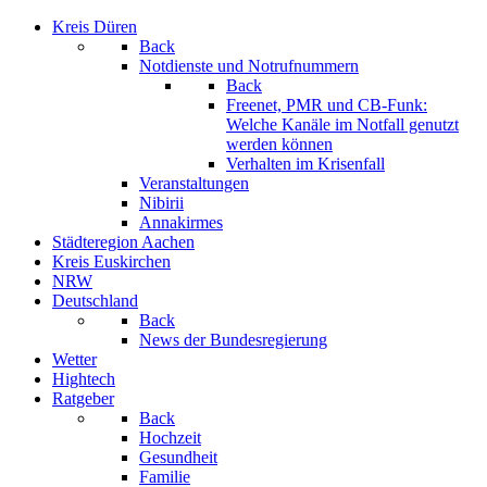
Kreis Düren
Back
Notdienste und Notrufnummern
Back
Freenet, PMR und CB-Funk:
Welche Kanäle im Notfall genutzt
werden können
Verhalten im Krisenfall
Veranstaltungen
Nibirii
Annakirmes
Städteregion Aachen
Kreis Euskirchen
NRW
Deutschland
Back
News der Bundesregierung
Wetter
Hightech
Ratgeber
Back
Hochzeit
Gesundheit
Familie