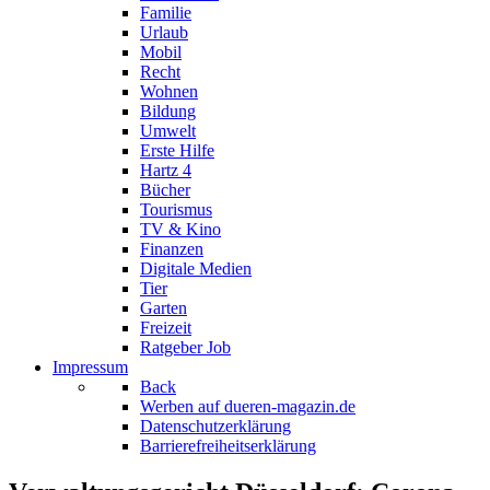
Familie
Urlaub
Mobil
Recht
Wohnen
Bildung
Umwelt
Erste Hilfe
Hartz 4
Bücher
Tourismus
TV & Kino
Finanzen
Digitale Medien
Tier
Garten
Freizeit
Ratgeber Job
Impressum
Back
Werben auf dueren-magazin.de
Datenschutzerklärung
Barrierefreiheitserklärung