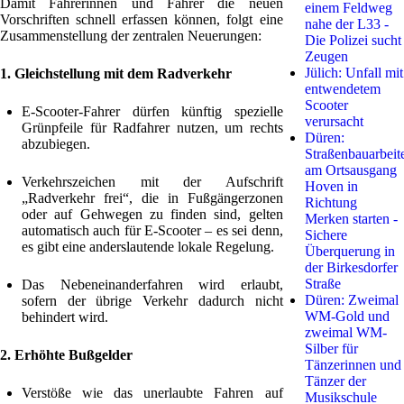
Damit Fahrerinnen und Fahrer die neuen
einem Feldweg
Vorschriften schnell erfassen können, folgt eine
nahe der L33 -
Zusammenstellung der zentralen Neuerungen:
Die Polizei sucht
Zeugen
Jülich: Unfall mit
1. Gleichstellung mit dem Radverkehr
entwendetem
Scooter
E-Scooter-Fahrer dürfen künftig spezielle
verursacht
Grünpfeile für Radfahrer nutzen, um rechts
Düren:
abzubiegen.
Straßenbauarbeit
am Ortsausgang
Verkehrszeichen mit der Aufschrift
Hoven in
„Radverkehr frei“, die in Fußgängerzonen
Richtung
oder auf Gehwegen zu finden sind, gelten
Merken starten -
automatisch auch für E-Scooter – es sei denn,
Sichere
es gibt eine anderslautende lokale Regelung.
Überquerung in
der Birkesdorfer
Straße
Das Nebeneinanderfahren wird erlaubt,
Düren: Zweimal
sofern der übrige Verkehr dadurch nicht
WM-Gold und
behindert wird.
zweimal WM-
Silber für
2. Erhöhte Bußgelder
Tänzerinnen und
Tänzer der
Verstöße wie das unerlaubte Fahren auf
Musikschule