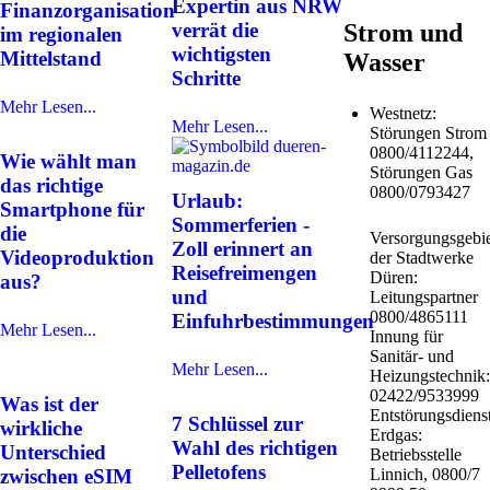
Expertin aus NRW
Finanzorganisation
verrät die
Strom und
im regionalen
wichtigsten
Mittelstand
Wasser
Schritte
Mehr Lesen...
Westnetz:
Mehr Lesen...
Störungen Strom
0800/4112244,
Wie wählt man
Störungen Gas
das richtige
0800/0793427
Urlaub:
Smartphone für
Sommerferien -
die
Versorgungsgebie
Zoll erinnert an
Videoproduktion
der Stadtwerke
Reisefreimengen
Düren:
aus?
und
Leitungspartner
0800/4865111
Einfuhrbestimmungen
Mehr Lesen...
Innung für
Sanitär- und
Mehr Lesen...
Heizungstechnik:
02422/9533999
Was ist der
Entstörungsdiens
7 Schlüssel zur
wirkliche
Erdgas:
Wahl des richtigen
Unterschied
Betriebsstelle
Pelletofens
zwischen eSIM
Linnich, 0800/7