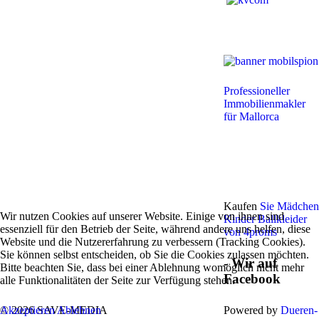
Professioneller
Immobilienmakler
für Mallorca
Kaufen
Sie Mädchen
Wir nutzen Cookies auf unserer Website. Einige von ihnen sind
Kinder Ballkleider
essenziell für den Betrieb der Seite, während andere uns helfen, diese
von 4proms
Website und die Nutzererfahrung zu verbessern (Tracking Cookies).
Sie können selbst entscheiden, ob Sie die Cookies zulassen möchten.
- Wir auf
Bitte beachten Sie, dass bei einer Ablehnung womöglich nicht mehr
Facebook
alle Funktionalitäten der Seite zur Verfügung stehen.
© 2026 SAVE-MEDIA
Powered by
Dueren-
Akzeptieren
Ablehnen