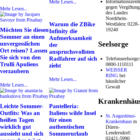
Informationszentr
Mehr Lesen...
gegen Vergiftung
Mehr Lesen...
des Landes
Nordrhein-
Warum die ZBike
Westfalen: 0228-
Möchten Sie diesen
19240
Infinity die
Sommer an einen
Aufmerksamkeit
Seelsorge
unvergesslichen
der
Ort reisen? Lassen
anspruchsvollsten
Sie sich von den
Radfahrer auf sich
Telefonseelsorge:
Trulli Apuliens
0800-1110111
zieht
WEISSER
verzaubern
RING
bei
Mehr Lesen...
häuslicher
Mehr Lesen...
Gewalt
Krankenhäu
Leichte Sommer-
Pantelleria:
Outfits: Was an
Italiens wilde Insel
St. Augustinus-
heißen Tagen
für einen
Krankenhaus
in
wirklich gut
authentischen
Düren-
Lendersdorf:
aussieht und sich
Sommerurlaub
02421-5990