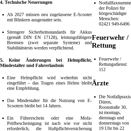
4. Technische Neuerungen
Notfallfaxnumme
der Polizei für
hörgeschädigte
Ab 2027 müssen neu zugelassene E-Scooter
Menschen:
mit Blinkern ausgestattet sein.
02421 949-6496
Strengere Sicherheitsstandards für Akkus
Feuerwehr /
(gemäß DIN EN 17128), leistungsfähigere
Bremsen (zwei separate Systeme) und
Rettung
Stabilitätstests werden verpflichtend.
Feuerwehr /
5. Keine Änderungen bei Helmpflicht,
Rettungsdienst:
Mindestalter und Fahrerlaubnis
112
Eine Helmpflicht wird weiterhin nicht
Ärzte
eingeführt – das Tragen eines Helms bleibt
eine Empfehlung.
Die Notfallpraxis
Das Mindestalter für die Nutzung von E-
Düren,
Scootern bleibt bei 14 Jahren.
Roonstraße 30,
ist montags,
dienstags und
Ein Führerschein oder eine Mofa-
donnerstags von
Prüfbescheinigung ist nach wie vor nicht
19 Uhr bis 22
erforderlich, die Haftpflichtversicherung