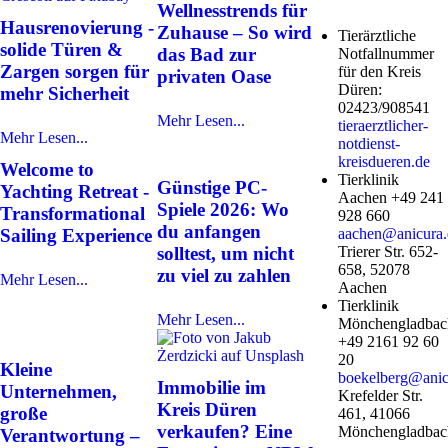
Wellnesstrends für
Hausrenovierung -
Zuhause – So wird
Tierärztliche
solide Türen &
das Bad zur
Notfallnummer
Zargen sorgen für
für den Kreis
privaten Oase
Düren:
mehr Sicherheit
02423/908541
Mehr Lesen...
tieraerztlicher-
Mehr Lesen...
notdienst-
kreisdueren.de
Welcome to
Tierklinik
Günstige PC-
Yachting Retreat -
Aachen +49 241
Spiele 2026: Wo
Transformational
928 660
du anfangen
Sailing Experience
aachen@anicura.
solltest, um nicht
Trierer Str. 652-
658, 52078
zu viel zu zahlen
Mehr Lesen...
Aachen
Tierklinik
Mehr Lesen...
Mönchengladbac
+49 2161 92 60
20
Kleine
boekelberg@anic
Immobilie im
Unternehmen,
Krefelder Str.
Kreis Düren
große
461, 41066
verkaufen? Eine
Mönchengladbac
Verantwortung –