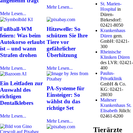
angenehm trägt
St. Marien-
Mehr Lesen...
Hospital
in
Mehr Lesen...
Düren-
Birkesdorf:
02421-8050
Fußball-WM
Hitzewelle: So
Krankenhaus
feiern: Was beim
schützen Sie Ihre
Düren
gem.
GmbH: 02421-
Autokorso erlaubt
Tiere vor
300
ist – und wann
gefährlicher
Rheinische
Strafen drohen
Überhitzung
Kliniken Düren
des LVR: 02421-
400
Mehr Lesen...
Mehr Lesen...
Paulus-
Privatklinik
Ein Leitfaden zur
GmbH & Co.
PA-Systeme für
Auswahl des
KG: 02421-
Einsteiger: So
28030
richtigen
Malteser
wählst du das
Dentalklebers
Krankenhaus St.
richtige Set
Elisabeth
Jülich:
Mehr Lesen...
02461-6200
Mehr Lesen...
Tierärzte