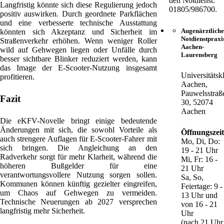
den Notdienst:
Langfristig könnte sich diese Regulierung jedoch
01805/986700.
positiv auswirken. Durch geordnete Parkflächen
und eine verbesserte technische Ausstattung
Augenärztliche
könnten sich Akzeptanz und Sicherheit im
Notdienstpraxi
Straßenverkehr erhöhen. Wenn weniger Roller
Aachen-
wild auf Gehwegen liegen oder Unfälle durch
Laurensberg
besser sichtbare Blinker reduziert werden, kann
das Image der E-Scooter-Nutzung insgesamt
Universitätsk
profitieren.
Aachen,
Pauwelsstraß
Fazit
30, 52074
Aachen
Die eKFV-Novelle bringt einige bedeutende
Änderungen mit sich, die sowohl Vorteile als
Öffnungszei
auch strengere Auflagen für E-Scooter-Fahrer mit
Mo, Di, Do:
sich bringen. Die Angleichung an den
19 - 21 Uhr
Radverkehr sorgt für mehr Klarheit, während die
Mi, Fr: 16 -
höheren Bußgelder für eine
21 Uhr
verantwortungsvollere Nutzung sorgen sollen.
Sa, So,
Kommunen können künftig gezielter eingreifen,
Feiertage: 9 -
um Chaos auf Gehwegen zu vermeiden.
13 Uhr und
Technische Neuerungen ab 2027 versprechen
von 16 - 21
langfristig mehr Sicherheit.
Uhr
(nach 21 Uhr