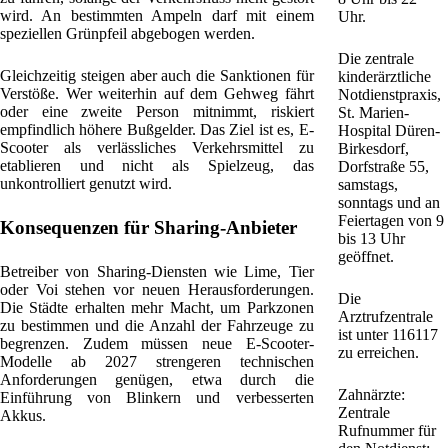
wird. An bestimmten Ampeln darf mit einem
Uhr.
speziellen Grünpfeil abgebogen werden.
Die zentrale
Gleichzeitig steigen aber auch die Sanktionen für
kinderärztliche
Verstöße. Wer weiterhin auf dem Gehweg fährt
Notdienstpraxis,
oder eine zweite Person mitnimmt, riskiert
St. Marien-
empfindlich höhere Bußgelder. Das Ziel ist es, E-
Hospital Düren-
Scooter als verlässliches Verkehrsmittel zu
Birkesdorf,
etablieren und nicht als Spielzeug, das
Dorfstraße 55,
unkontrolliert genutzt wird.
samstags,
sonntags und an
Feiertagen von 9
Konsequenzen für Sharing-Anbieter
bis 13 Uhr
geöffnet.
Betreiber von Sharing-Diensten wie Lime, Tier
oder Voi stehen vor neuen Herausforderungen.
Die
Die Städte erhalten mehr Macht, um Parkzonen
Arztrufzentrale
zu bestimmen und die Anzahl der Fahrzeuge zu
ist unter 116117
begrenzen. Zudem müssen neue E-Scooter-
zu erreichen.
Modelle ab 2027 strengeren technischen
Anforderungen genügen, etwa durch die
Zahnärzte:
Einführung von Blinkern und verbesserten
Zentrale
Akkus.
Rufnummer für