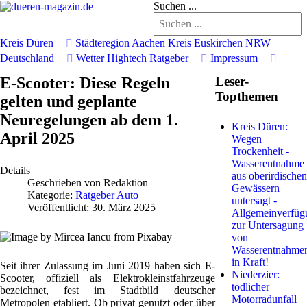
Suchen ...
Kreis Düren
Städteregion Aachen
Kreis Euskirchen
NRW
Deutschland
Wetter
Hightech
Ratgeber
Impressum
E-Scooter: Diese Regeln
Leser-
Topthemen
gelten und geplante
Neuregelungen ab dem 1.
Kreis Düren:
April 2025
Wegen
Trockenheit -
Wasserentnahme
Details
aus oberirdischen
Geschrieben von
Redaktion
Gewässern
Kategorie:
Ratgeber Auto
untersagt -
Veröffentlicht: 30. März 2025
Allgemeinverfüg
zur Untersagung
von
Wasserentnahme
in Kraft!
Seit ihrer Zulassung im Juni 2019 haben sich E-
Niederzier:
Scooter, offiziell als Elektrokleinstfahrzeuge
tödlicher
bezeichnet, fest im Stadtbild deutscher
Motorradunfall
Metropolen etabliert. Ob privat genutzt oder über