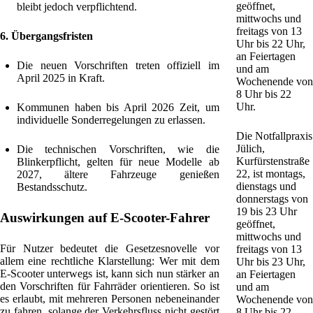
geöffnet,
bleibt jedoch verpflichtend.
mittwochs und
freitags von 13
6. Übergangsfristen
Uhr bis 22 Uhr,
an Feiertagen
Die neuen Vorschriften treten offiziell im
und am
April 2025 in Kraft.
Wochenende von
8 Uhr bis 22
Uhr.
Kommunen haben bis April 2026 Zeit, um
individuelle Sonderregelungen zu erlassen.
Die Notfallpraxis
Jülich,
Die technischen Vorschriften, wie die
Kurfürstenstraße
Blinkerpflicht, gelten für neue Modelle ab
22, ist montags,
2027, ältere Fahrzeuge genießen
dienstags und
Bestandsschutz.
donnerstags von
19 bis 23 Uhr
Auswirkungen auf E-Scooter-Fahrer
geöffnet,
mittwochs und
Für Nutzer bedeutet die Gesetzesnovelle vor
freitags von 13
allem eine rechtliche Klarstellung: Wer mit dem
Uhr bis 23 Uhr,
E-Scooter unterwegs ist, kann sich nun stärker an
an Feiertagen
den Vorschriften für Fahrräder orientieren. So ist
und am
es erlaubt, mit mehreren Personen nebeneinander
Wochenende von
zu fahren, solange der Verkehrsfluss nicht gestört
8 Uhr bis 22