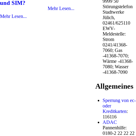
9999 50
und SIM?
Störungstelefon
Mehr Lesen...
Stadtwerke
Mehr Lesen...
Jülich,
02461/625110
EWV-
Meldestelle:
Strom
0241/41368-
7060; Gas
-41368-7070;
Wärme -41368-
7080; Wasser
-41368-7090
Allgemeines
Sperrung von ec-
oder
Kreditkarten
:
116116
ADAC
Pannenhilfe:
0180-2 22 22 22