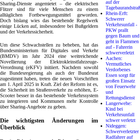
auf der
Sharing-Dienste angemietet – die elektrischen
Tagebaurandstra
Flitzer sind für viele Menschen zu einem
Rhein-Erft:
alltäglichen Fortbewegungsmittel geworden.
Schwerer
Doch bislang wies das bestehende Regelwerk
Verkehrsunfall -
einige Lücken auf, insbesondere bei Bußgeldern
PKW prallt
und der Verkehrssicherheit.
gegen Baum und
geht in Flammen
Um diese Schwachstellen zu beheben, hat das
auf - Fahrerin
Bundesministerium für Digitales und Verkehr
schwerverletzt
(BMDV) im Jahr 2024 eine weitreichende
Aachen:
Novellierung der Elektrokleinstfahrzeuge-
Vermutliches
Verordnung (eKFV) initiiert. Nachdem sowohl
Verdorbenes
die Bundesregierung als auch der Bundesrat
Essen sorgt für
zugestimmt haben, treten die neuen Vorschriften
großen Einsatz
am 1. April 2025 in Kraft. Ziel der Reform ist es,
von Feuerwehr
die Sicherheit im Straßenverkehr zu erhöhen, E-
und
Scooter besser in das bestehende Verkehrssystem
Rettungsdienst
zu integrieren und Kommunen mehr Kontrolle
Langerwehe:
über Sharing-Angebote zu geben.
Kind bei
Verkehrsunfall
Die wichtigsten Änderungen im
schwer verletzt
Nideggen:
Überblick
Schwerverletzter
Radfahrer auf