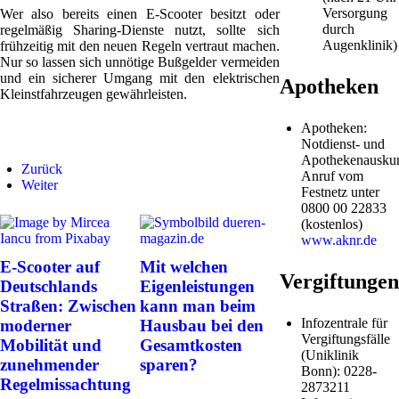
Versorgung
Wer also bereits einen E-Scooter besitzt oder
durch
regelmäßig Sharing-Dienste nutzt, sollte sich
Augenklinik)
frühzeitig mit den neuen Regeln vertraut machen.
Nur so lassen sich unnötige Bußgelder vermeiden
und ein sicherer Umgang mit den elektrischen
Apotheken
Kleinstfahrzeugen gewährleisten.
Apotheken:
Notdienst- und
Apothekenauskun
Zurück
Anruf vom
Weiter
Festnetz unter
0800 00 22833
(kostenlos)
www.aknr.de
E-Scooter auf
Mit welchen
Vergiftungen
Deutschlands
Eigenleistungen
Straßen: Zwischen
kann man beim
Infozentrale für
moderner
Hausbau bei den
Vergiftungsfälle
Mobilität und
Gesamtkosten
(Uniklinik
zunehmender
sparen?
Bonn): 0228-
Regelmissachtung
2873211