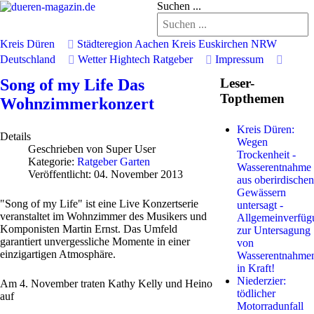
Suchen ...
Kreis Düren
Städteregion Aachen
Kreis Euskirchen
NRW
Deutschland
Wetter
Hightech
Ratgeber
Impressum
Song of my Life Das
Leser-
Topthemen
Wohnzimmerkonzert
Kreis Düren:
Details
Wegen
Geschrieben von
Super User
Trockenheit -
Kategorie:
Ratgeber Garten
Wasserentnahme
Veröffentlicht: 04. November 2013
aus oberirdischen
Gewässern
"Song of my Life" ist eine Live Konzertserie
untersagt -
veranstaltet im Wohnzimmer des Musikers und
Allgemeinverfüg
Komponisten Martin Ernst. Das Umfeld
zur Untersagung
garantiert unvergessliche Momente in einer
von
einzigartigen Atmosphäre.
Wasserentnahme
in Kraft!
Niederzier:
Am 4. November traten Kathy Kelly und Heino
tödlicher
auf
Motorradunfall