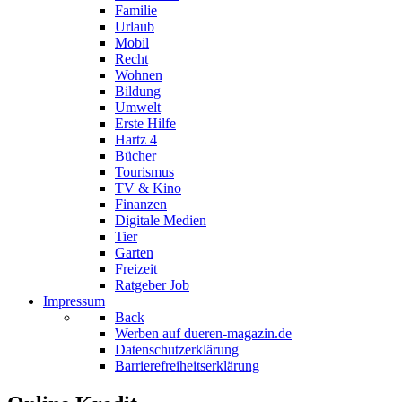
Familie
Urlaub
Mobil
Recht
Wohnen
Bildung
Umwelt
Erste Hilfe
Hartz 4
Bücher
Tourismus
TV & Kino
Finanzen
Digitale Medien
Tier
Garten
Freizeit
Ratgeber Job
Impressum
Back
Werben auf dueren-magazin.de
Datenschutzerklärung
Barrierefreiheitserklärung