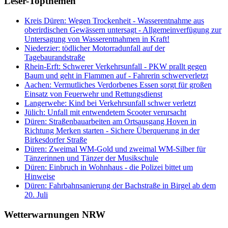
Leser-Topthemen
Kreis Düren: Wegen Trockenheit - Wasserentnahme aus
oberirdischen Gewässern untersagt - Allgemeinverfügung zur
Untersagung von Wasserentnahmen in Kraft!
Niederzier: tödlicher Motorradunfall auf der
Tagebaurandstraße
Rhein-Erft: Schwerer Verkehrsunfall - PKW prallt gegen
Baum und geht in Flammen auf - Fahrerin schwerverletzt
Aachen: Vermutliches Verdorbenes Essen sorgt für großen
Einsatz von Feuerwehr und Rettungsdienst
Langerwehe: Kind bei Verkehrsunfall schwer verletzt
Jülich: Unfall mit entwendetem Scooter verursacht
Düren: Straßenbauarbeiten am Ortsausgang Hoven in
Richtung Merken starten - Sichere Überquerung in der
Birkesdorfer Straße
Düren: Zweimal WM-Gold und zweimal WM-Silber für
Tänzerinnen und Tänzer der Musikschule
Düren: Einbruch in Wohnhaus - die Polizei bittet um
Hinweise
Düren: Fahrbahnsanierung der Bachstraße in Birgel ab dem
20. Juli
Wetterwarnungen NRW