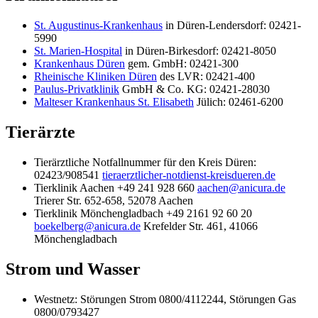
St. Augustinus-Krankenhaus
in Düren-Lendersdorf: 02421-
5990
St. Marien-Hospital
in Düren-Birkesdorf: 02421-8050
Krankenhaus Düren
gem. GmbH: 02421-300
Rheinische Kliniken Düren
des LVR: 02421-400
Paulus-Privatklinik
GmbH & Co. KG: 02421-28030
Malteser Krankenhaus St. Elisabeth
Jülich: 02461-6200
Tierärzte
Tierärztliche Notfallnummer für den Kreis Düren:
02423/908541
tieraerztlicher-notdienst-kreisdueren.de
Tierklinik Aachen +49 241 928 660
aachen@anicura.de
Trierer Str. 652-658, 52078 Aachen
Tierklinik Mönchengladbach +49 2161 92 60 20
boekelberg@anicura.de
Krefelder Str. 461, 41066
Mönchengladbach
Strom und Wasser
Westnetz: Störungen Strom 0800/4112244, Störungen Gas
0800/0793427