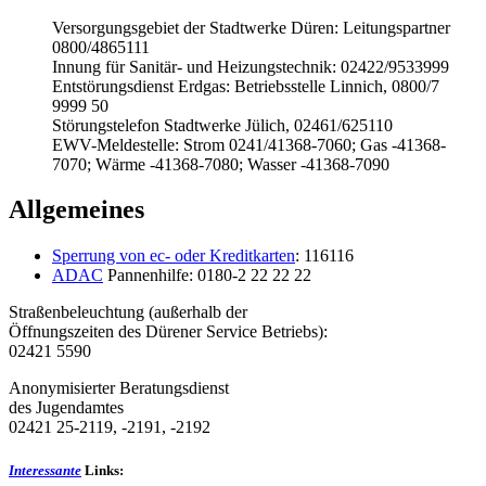
Versorgungsgebiet der Stadtwerke Düren: Leitungspartner
0800/4865111
Innung für Sanitär- und Heizungstechnik: 02422/9533999
Entstörungsdienst Erdgas: Betriebsstelle Linnich, 0800/7
9999 50
Störungstelefon Stadtwerke Jülich, 02461/625110
EWV-Meldestelle: Strom 0241/41368-7060; Gas -41368-
7070; Wärme -41368-7080; Wasser -41368-7090
Allgemeines
Sperrung von ec- oder Kreditkarten
: 116116
ADAC
Pannenhilfe: 0180-2 22 22 22
Straßenbeleuchtung (außerhalb der
Öffnungszeiten des Dürener Service Betriebs):
02421 5590
Anonymisierter Beratungsdienst
des Jugendamtes
02421 25-2119, -2191, -2192
Interessante
Links: