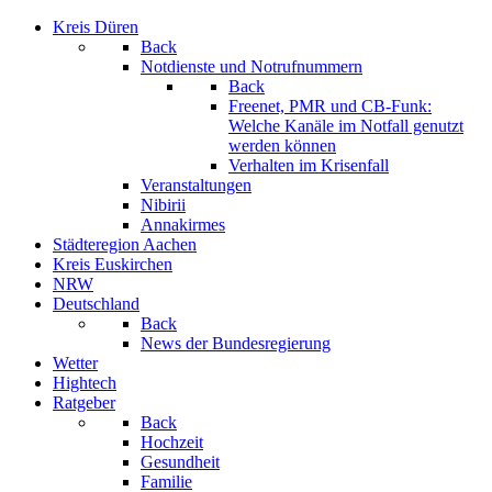
Kreis Düren
Back
Notdienste und Notrufnummern
Back
Freenet, PMR und CB-Funk:
Welche Kanäle im Notfall genutzt
werden können
Verhalten im Krisenfall
Veranstaltungen
Nibirii
Annakirmes
Städteregion Aachen
Kreis Euskirchen
NRW
Deutschland
Back
News der Bundesregierung
Wetter
Hightech
Ratgeber
Back
Hochzeit
Gesundheit
Familie