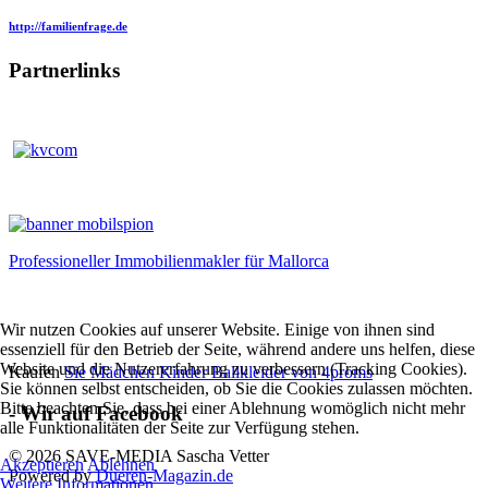
http://familienfrage.de
Partnerlinks
Professioneller Immobilienmakler für Mallorca
Wir nutzen Cookies auf unserer Website. Einige von ihnen sind
essenziell für den Betrieb der Seite, während andere uns helfen, diese
Website und die Nutzererfahrung zu verbessern (Tracking Cookies).
Kaufen
Sie Mädchen Kinder Ballkleider von 4proms
Sie können selbst entscheiden, ob Sie die Cookies zulassen möchten.
Bitte beachten Sie, dass bei einer Ablehnung womöglich nicht mehr
- Wir auf Facebook
alle Funktionalitäten der Seite zur Verfügung stehen.
© 2026 SAVE-MEDIA Sascha Vetter
Akzeptieren
Ablehnen
Powered by
Dueren-Magazin.de
Weitere Informationen