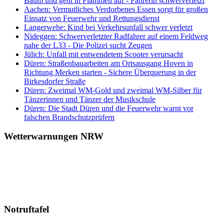
Baum und geht in Flammen auf - Fahrerin schwerverletzt
Aachen: Vermutliches Verdorbenes Essen sorgt für großen
Einsatz von Feuerwehr und Rettungsdienst
Langerwehe: Kind bei Verkehrsunfall schwer verletzt
Nideggen: Schwerverletzter Radfahrer auf einem Feldweg
nahe der L33 - Die Polizei sucht Zeugen
Jülich: Unfall mit entwendetem Scooter verursacht
Düren: Straßenbauarbeiten am Ortsausgang Hoven in
Richtung Merken starten - Sichere Überquerung in der
Birkesdorfer Straße
Düren: Zweimal WM-Gold und zweimal WM-Silber für
Tänzerinnen und Tänzer der Musikschule
Düren: Die Stadt Düren und die Feuerwehr warnt vor
falschen Brandschutzprüfern
Wetterwarnungen NRW
Notruftafel