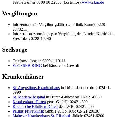
Festnetz unter 0800 00 22833 (kostenlos)
www.aknr.de
Vergiftungen
Infozentrale für Vergiftungsfälle (Uniklinik Bonn): 0228-
2873211
Informationszentrale gegen Vergiftung des Landes Nordrhein-
Westfalen: 0228-19240
Seelsorge
Telefonseelsorge: 0800-1110111
WEISSER RING
bei häuslicher Gewalt
Krankenhäuser
St. Augustinus-Krankenhaus
in Düren-Lendersdorf: 02421-
5990
St. Marien-Hospital
in Düren-Birkesdorf: 02421-8050
Krankenhaus Düren
gem. GmbH: 02421-300
Rheinische Kliniken Düren
des LVR: 02421-400
Paulus-Privatklinik
GmbH & Co. KG: 02421-28030
Malteser Krankenhaus St. Elisabeth
Jülich: 02461-6200