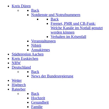
Kreis Düren
Back
Notdienste und Notrufnummern
Back
Freenet, PMR und CB-Funk:
Welche Kanäle im Notfall genutzt
werden können
Verhalten im Krisenfall
Veranstaltungen
Nibirii
Annakirmes
Städteregion Aachen
Kreis Euskirchen
NRW
Deutschland
Back
News der Bundesregierung
Wetter
Hightech
Ratgeber
Back
Hochzeit
Gesundheit
Familie