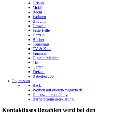
Urlaub
Mobil
Recht
Wohnen
Bildung
Umwelt
Erste Hilfe
Hartz 4
Bücher
Tourismus
TV & Kino
Finanzen
Digitale Medien
Tier
Garten
Freizeit
Ratgeber Job
Impressum
Back
Werben auf dueren-magazin.de
Datenschutzerklärung
Barrierefreiheitserklärung
Kontaktloses Bezahlen wird bei den