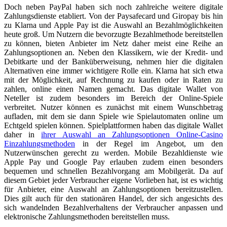
Doch neben PayPal haben sich noch zahlreiche weitere digitale
Zahlungsdienste etabliert. Von der Paysafecard und Giropay bis hin
zu Klarna und Apple Pay ist die Auswahl an Bezahlmöglichkeiten
heute groß. Um Nutzern die bevorzugte Bezahlmethode bereitstellen
zu können, bieten Anbieter im Netz daher meist eine Reihe an
Zahlungsoptionen an. Neben den Klassikern, wie der Kredit- und
Debitkarte und der Banküberweisung, nehmen hier die digitalen
Alternativen eine immer wichtigere Rolle ein. Klarna hat sich etwa
mit der Möglichkeit, auf Rechnung zu kaufen oder in Raten zu
zahlen, online einen Namen gemacht. Das digitale Wallet von
Neteller ist zudem besonders im Bereich der Online-Spiele
verbreitet. Nutzer können es zunächst mit einem Wunschbetrag
aufladen, mit dem sie dann Spiele wie Spielautomaten online um
Echtgeld spielen können. Spielplattformen haben das digitale Wallet
daher in
ihrer Auswahl an Zahlungsoptionen Online-Casino
Einzahlungsmethoden
in der Regel im Angebot, um den
Nutzerwünschen gerecht zu werden. Mobile Bezahldienste wie
Apple Pay und Google Pay erlauben zudem einen besonders
bequemen und schnellen Bezahlvorgang am Mobilgerät. Da auf
diesem Gebiet jeder Verbraucher eigene Vorlieben hat, ist es wichtig
für Anbieter, eine Auswahl an Zahlungsoptionen bereitzustellen.
Dies gilt auch für den stationären Handel, der sich angesichts des
sich wandelnden Bezahlverhaltens der Verbraucher anpassen und
elektronische Zahlungsmethoden bereitstellen muss.