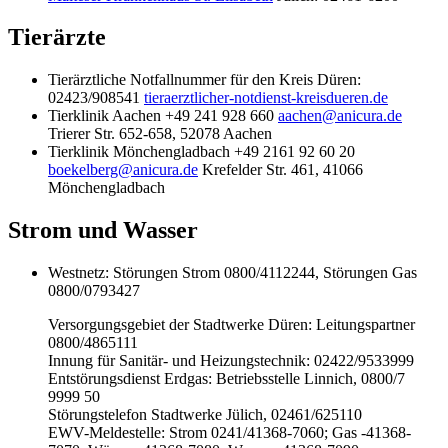
Tierärzte
Tierärztliche Notfallnummer für den Kreis Düren:
02423/908541
tieraerztlicher-notdienst-kreisdueren.de
Tierklinik Aachen +49 241 928 660
aachen@anicura.de
Trierer Str. 652-658, 52078 Aachen
Tierklinik Mönchengladbach +49 2161 92 60 20
boekelberg@anicura.de
Krefelder Str. 461, 41066
Mönchengladbach
Strom und Wasser
Westnetz: Störungen Strom 0800/4112244, Störungen Gas
0800/0793427
Versorgungsgebiet der Stadtwerke Düren: Leitungspartner
0800/4865111
Innung für Sanitär- und Heizungstechnik: 02422/9533999
Entstörungsdienst Erdgas: Betriebsstelle Linnich, 0800/7
9999 50
Störungstelefon Stadtwerke Jülich, 02461/625110
EWV-Meldestelle: Strom 0241/41368-7060; Gas -41368-