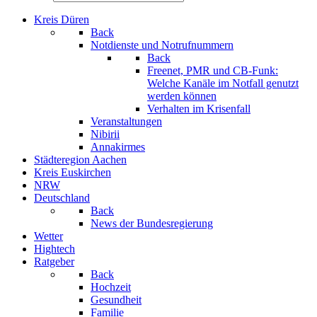
Kreis Düren
Back
Notdienste und Notrufnummern
Back
Freenet, PMR und CB-Funk:
Welche Kanäle im Notfall genutzt
werden können
Verhalten im Krisenfall
Veranstaltungen
Nibirii
Annakirmes
Städteregion Aachen
Kreis Euskirchen
NRW
Deutschland
Back
News der Bundesregierung
Wetter
Hightech
Ratgeber
Back
Hochzeit
Gesundheit
Familie