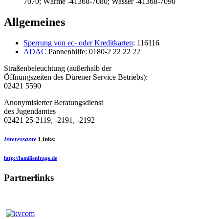
7070; Wärme -41368-7080; Wasser -41368-7090
Allgemeines
Sperrung von ec- oder Kreditkarten
: 116116
ADAC
Pannenhilfe: 0180-2 22 22 22
Straßenbeleuchtung (außerhalb der
Öffnungszeiten des Dürener Service Betriebs):
02421 5590
Anonymisierter Beratungsdienst
des Jugendamtes
02421 25-2119, -2191, -2192
Interessante
Links:
http://familienfrage.de
Partnerlinks