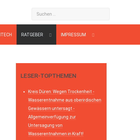
HTECH
RATGEBER
IMPRESSUM
LESER-TOPTHEMEN
Kreis Düren: Wegen Trockenheit -
Wasserentnahme aus oberirdischen
Gewässern untersagt -
Allgemeinverfügung zur
Untersagung von
Wasserentnahmen in Kraft!