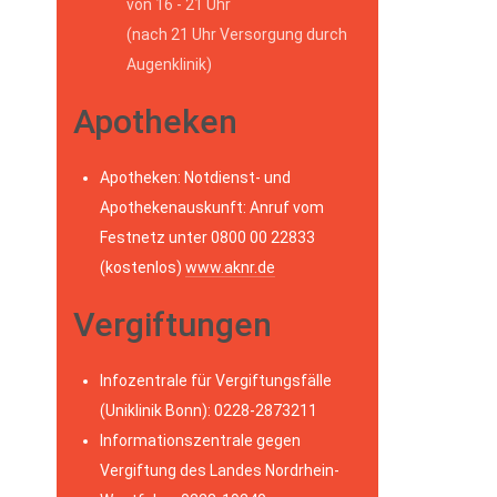
von 16 - 21 Uhr
(nach 21 Uhr Versorgung durch
Augenklinik)
Apotheken
Apotheken: Notdienst- und
Apothekenauskunft: Anruf vom
Festnetz unter 0800 00 22833
(kostenlos)
www.aknr.de
Vergiftungen
Infozentrale für Vergiftungsfälle
(Uniklinik Bonn): 0228-2873211
Informationszentrale gegen
Vergiftung des Landes Nordrhein-