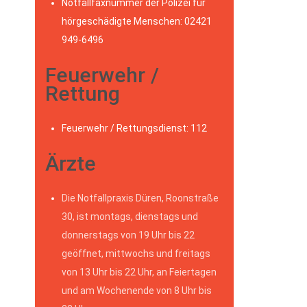
Notfallfaxnummer der Polizei für
hörgeschädigte Menschen: 02421
949-6496
Feuerwehr /
Rettung
Feuerwehr / Rettungsdienst: 112
Ärzte
Die Notfallpraxis Düren, Roonstraße
30, ist montags, dienstags und
donnerstags von 19 Uhr bis 22
geöffnet, mittwochs und freitags
von 13 Uhr bis 22 Uhr, an Feiertagen
und am Wochenende von 8 Uhr bis