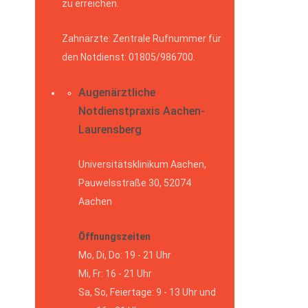
zu erreichen.
Zahnärzte: Zentrale Rufnummer für
den Notdienst: 01805/986700.
Augenärztliche
Notdienstpraxis Aachen-
Laurensberg
Universitätsklinikum Aachen,
Pauwelsstraße 30, 52074
Aachen
Öffnungszeiten
Mo, Di, Do: 19 - 21 Uhr
Mi, Fr: 16 - 21 Uhr
Sa, So, Feiertage: 9 - 13 Uhr und