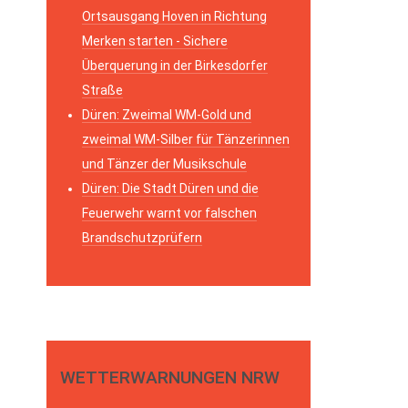
Ortsausgang Hoven in Richtung
Merken starten - Sichere
Überquerung in der Birkesdorfer
Straße
Düren: Zweimal WM-Gold und
zweimal WM-Silber für Tänzerinnen
und Tänzer der Musikschule
Düren: Die Stadt Düren und die
Feuerwehr warnt vor falschen
Brandschutzprüfern
WETTERWARNUNGEN NRW