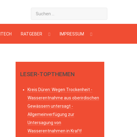
HTECH
RATGEBER
IMPRESSUM
LESER-TOPTHEMEN
Kreis Düren: Wegen Trockenheit -
Wasserentnahme aus oberirdischen
Gewässern untersagt -
Allgemeinverfügung zur
Untersagung von
Wasserentnahmen in Kraft!