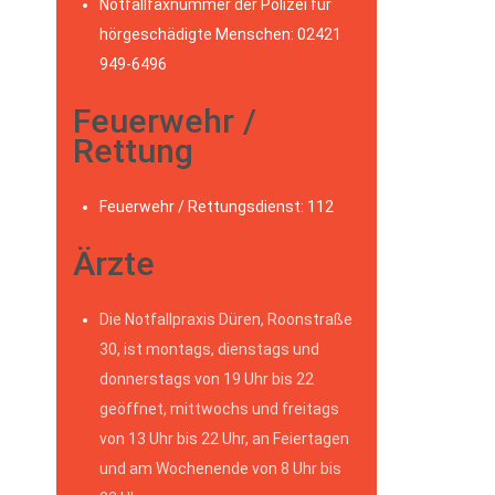
Notfallfaxnummer der Polizei für
hörgeschädigte Menschen: 02421
949-6496
Feuerwehr /
Rettung
Feuerwehr / Rettungsdienst: 112
Ärzte
Die Notfallpraxis Düren, Roonstraße
30, ist montags, dienstags und
donnerstags von 19 Uhr bis 22
geöffnet, mittwochs und freitags
von 13 Uhr bis 22 Uhr, an Feiertagen
und am Wochenende von 8 Uhr bis