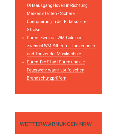
Ortsausgang Hoven in Richtung
Merken starten - Sichere
Überquerung in der Birkesdorfer
Straße
Düren: Zweimal WM-Gold und
zweimal WM-Silber für Tänzerinnen
und Tänzer der Musikschule
Düren: Die Stadt Düren und die
Feuerwehr warnt vor falschen
Brandschutzprüfern
WETTERWARNUNGEN NRW