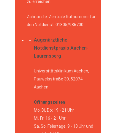
zu erreichen.
Zahnärzte: Zentrale Rufnummer für
den Notdienst: 01805/986700.
Augenärztliche
Notdienstpraxis Aachen-
Laurensberg
Universitätsklinikum Aachen,
Pauwelsstraße 30, 52074
Aachen
Öffnungszeiten
Mo, Di, Do: 19 - 21 Uhr
Mi, Fr: 16 - 21 Uhr
Sa, So, Feiertage: 9 - 13 Uhr und