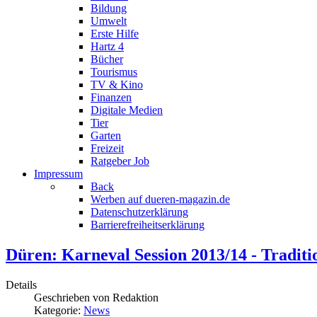
Bildung
Umwelt
Erste Hilfe
Hartz 4
Bücher
Tourismus
TV & Kino
Finanzen
Digitale Medien
Tier
Garten
Freizeit
Ratgeber Job
Impressum
Back
Werben auf dueren-magazin.de
Datenschutzerklärung
Barrierefreiheitserklärung
Düren: Karneval Session 2013/14 - Traditi
Details
Geschrieben von
Redaktion
Kategorie:
News