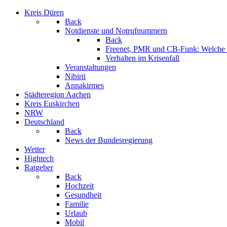
Kreis Düren
Back
Notdienste und Notrufnummern
Back
Freenet, PMR und CB-Funk: Welche K
Verhalten im Krisenfall
Veranstaltungen
Nibirii
Annakirmes
Städteregion Aachen
Kreis Euskirchen
NRW
Deutschland
Back
News der Bundesregierung
Wetter
Hightech
Ratgeber
Back
Hochzeit
Gesundheit
Familie
Urlaub
Mobil