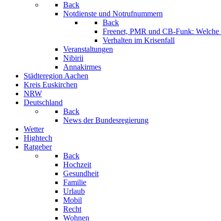
Back
Notdienste und Notrufnummern
Back
Freenet, PMR und CB-Funk: Welche K
Verhalten im Krisenfall
Veranstaltungen
Nibirii
Annakirmes
Städteregion Aachen
Kreis Euskirchen
NRW
Deutschland
Back
News der Bundesregierung
Wetter
Hightech
Ratgeber
Back
Hochzeit
Gesundheit
Familie
Urlaub
Mobil
Recht
Wohnen