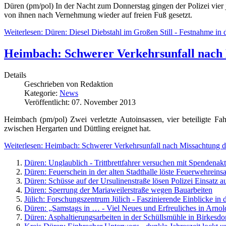
Düren (pm/pol) In der Nacht zum Donnerstag gingen der Polizei vier 
von ihnen nach Vernehmung wieder auf freien Fuß gesetzt.
Weiterlesen: Düren: Diesel Diebstahl im Großen Still - Festnahme in 
Heimbach: Schwerer Verkehrsunfall nach 
Details
Geschrieben von
Redaktion
Kategorie:
News
Veröffentlicht: 07. November 2013
Heimbach (pm/pol) Zwei verletzte Autoinsassen, vier beteiligte F
zwischen Hergarten und Düttling ereignet hat.
Weiterlesen: Heimbach: Schwerer Verkehrsunfall nach Missachtung de
Düren: Unglaublich - Trittbrettfahrer versuchen mit Spendena
Düren: Feuerschein in der alten Stadthalle löste Feuerwehreinsa
Düren: Schüsse auf der Ursulinenstraße lösen Polizei Einsatz a
Düren: Sperrung der Mariaweilerstraße wegen Bauarbeiten
Jülich: Forschungszentrum Jülich - Faszinierende Einblicke in
Düren: „Samstags in … - Viel Neues und Erfreuliches in Arnol
Düren: Asphaltierungsarbeiten in der Schüllsmühle in Birkesdo