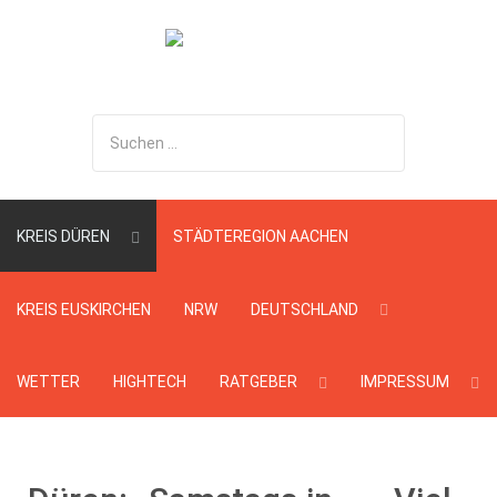
Suchen
...
KREIS DÜREN
STÄDTEREGION AACHEN
KREIS EUSKIRCHEN
NRW
DEUTSCHLAND
WETTER
HIGHTECH
RATGEBER
IMPRESSUM