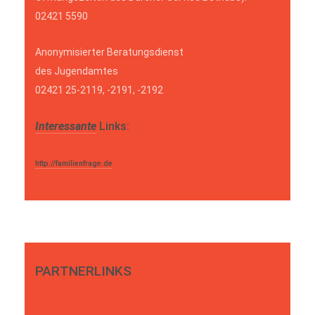
02421 5590
Anonymisierter Beratungsdienst
des Jugendamtes
02421 25-2119, -2191, -2192
Interessante
Links:
http://familienfrage.de
PARTNERLINKS