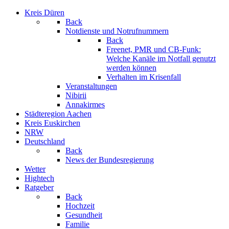
Kreis Düren
Back
Notdienste und Notrufnummern
Back
Freenet, PMR und CB-Funk:
Welche Kanäle im Notfall genutzt
werden können
Verhalten im Krisenfall
Veranstaltungen
Nibirii
Annakirmes
Städteregion Aachen
Kreis Euskirchen
NRW
Deutschland
Back
News der Bundesregierung
Wetter
Hightech
Ratgeber
Back
Hochzeit
Gesundheit
Familie