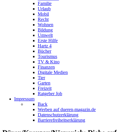
Familie
Urlaub
Mobil
Recht
Wohnen
Bildung
Umwelt
Erste Hilfe
Hartz 4
Bücher
Tourismus
TV & Kino
Finanzen
Digitale Medien
Tier
Garten
Freizeit
Ratgeber Job
Impressum
Back
Werben auf dueren-magazin.de
Datenschutzerklärung
Barrierefreiheitserklärung