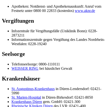
Apotheken: Notdienst- und Apothekenauskunft: Anruf vom
Festnetz unter 0800 00 22833 (kostenlos)
www.aknr.de
Vergiftungen
Infozentrale für Vergiftungsfälle (Uniklinik Bonn): 0228-
2873211
Informationszentrale gegen Vergiftung des Landes Nordrhein-
Westfalen: 0228-19240
Seelsorge
Telefonseelsorge: 0800-1110111
WEISSER RING
bei häuslicher Gewalt
Krankenhäuser
St. Augustinus-Krankenhaus
in Düren-Lendersdorf: 02421-
5990
St. Marien-Hospital
in Düren-Birkesdorf: 02421-8050
Krankenhaus Düren
gem. GmbH: 02421-300
Rheinische Kliniken Düren
des LVR: 02421-400