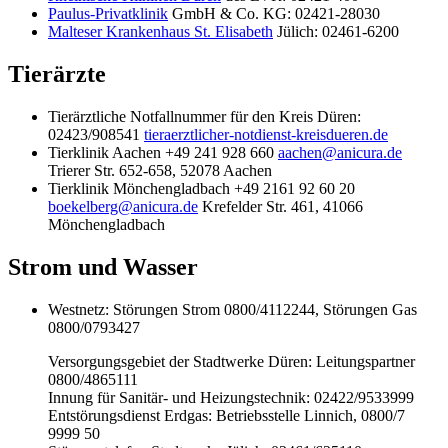
Paulus-Privatklinik
GmbH & Co. KG: 02421-28030
Malteser Krankenhaus St. Elisabeth
Jülich: 02461-6200
Tierärzte
Tierärztliche Notfallnummer für den Kreis Düren:
02423/908541
tieraerztlicher-notdienst-kreisdueren.de
Tierklinik Aachen +49 241 928 660
aachen@anicura.de
Trierer Str. 652-658, 52078 Aachen
Tierklinik Mönchengladbach +49 2161 92 60 20
boekelberg@anicura.de
Krefelder Str. 461, 41066
Mönchengladbach
Strom und Wasser
Westnetz: Störungen Strom 0800/4112244, Störungen Gas
0800/0793427
Versorgungsgebiet der Stadtwerke Düren: Leitungspartner
0800/4865111
Innung für Sanitär- und Heizungstechnik: 02422/9533999
Entstörungsdienst Erdgas: Betriebsstelle Linnich, 0800/7
9999 50