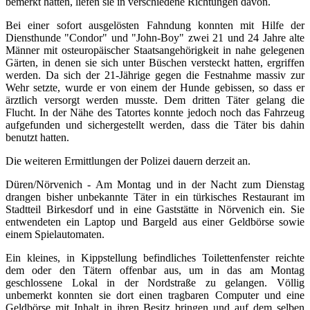
bemerkt hatten, liefen sie in verschiedene Richtungen davon.
Bei einer sofort ausgelösten Fahndung konnten mit Hilfe der
Diensthunde "Condor" und "John-Boy" zwei 21 und 24 Jahre alte
Männer mit osteuropäischer Staatsangehörigkeit in nahe gelegenen
Gärten, in denen sie sich unter Büschen versteckt hatten, ergriffen
werden. Da sich der 21-Jährige gegen die Festnahme massiv zur
Wehr setzte, wurde er von einem der Hunde gebissen, so dass er
ärztlich versorgt werden musste. Dem dritten Täter gelang die
Flucht. In der Nähe des Tatortes konnte jedoch noch das Fahrzeug
aufgefunden und sichergestellt werden, dass die Täter bis dahin
benutzt hatten.
Die weiteren Ermittlungen der Polizei dauern derzeit an.
Düren/Nörvenich - Am Montag und in der Nacht zum Dienstag
drangen bisher unbekannte Täter in ein türkisches Restaurant im
Stadtteil Birkesdorf und in eine Gaststätte in Nörvenich ein. Sie
entwendeten ein Laptop und Bargeld aus einer Geldbörse sowie
einem Spielautomaten.
Ein kleines, in Kippstellung befindliches Toilettenfenster reichte
dem oder den Tätern offenbar aus, um in das am Montag
geschlossene Lokal in der Nordstraße zu gelangen. Völlig
unbemerkt konnten sie dort einen tragbaren Computer und eine
Geldbörse mit Inhalt in ihren Besitz bringen und auf dem selben