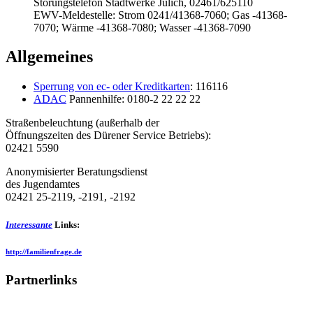
Störungstelefon Stadtwerke Jülich, 02461/625110
EWV-Meldestelle: Strom 0241/41368-7060; Gas -41368-
7070; Wärme -41368-7080; Wasser -41368-7090
Allgemeines
Sperrung von ec- oder Kreditkarten
: 116116
ADAC
Pannenhilfe: 0180-2 22 22 22
Straßenbeleuchtung (außerhalb der
Öffnungszeiten des Dürener Service Betriebs):
02421 5590
Anonymisierter Beratungsdienst
des Jugendamtes
02421 25-2119, -2191, -2192
Interessante
Links:
http://familienfrage.de
Partnerlinks