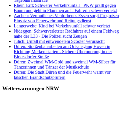
Tagebaurandstraße
Rhein-Erft: Schwerer Verkehrsunfall - PKW prallt gegen
Baum und geht in Flammen auf - Fahrerin schwerverletzt
Aachen: Vermutliches Verdorbenes Essen sorgt für großen
Einsatz von Feuerwehr und Rettungsdienst
Langerwehe: Kind bei Verkehrsunfall schwer verletzt
Nideggen: Schwerverletzter Radfahrer auf einem Feldweg
nahe der L33 - Die Polizei sucht Zeugen
Jülich: Unfall mit entwendetem Scooter verursacht
Düren: Straßenbauarbeiten am Ortsausgang Hoven in
Richtung Merken starten - Sichere Überquerung in der
Birkesdorfer Straße
Düren: Zweimal WM-Gold und zweimal WM-Silber für
Tänzerinnen und Tänzer der Musikschule
Düren: Die Stadt Düren und die Feuerwehr warnt vor
falschen Brandschutzprüfern
Wetterwarnungen NRW