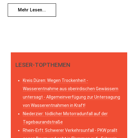
Mehr Lesen...
LESER-TOPTHEMEN
Kreis Düren: Wegen Trockenheit -
Wasserentnahme aus oberirdischen Gewässern
untersagt - Allgemeinverfügung zur Untersagung
von Wasserentnahmen in Kraft!
Niederzier: tödlicher Motorradunfall auf der
Tagebaurandstraße
Rhein-Erft: Schwerer Verkehrsunfall - PKW prallt