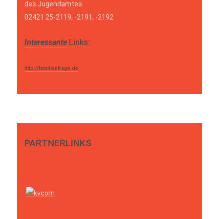
des Jugendamtes
02421 25-2119, -2191, -2192
Interessante
Links:
http://familienfrage.de
PARTNERLINKS