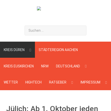
Suchen
...
KREIS DÜREN
STÄDTEREGION AACHEN
KREIS EUSKIRCHEN
NRW
DEUTSCHLAND
WETTER
HIGHTECH
RATGEBER
IMPRESSUM
Jülich: Ab 1. Oktober jeden