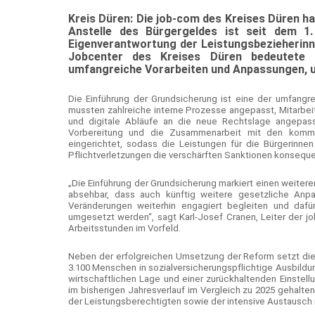
Kreis Düren: Die job-com des Kreises Düren h
Anstelle des Bürgergeldes ist seit dem 1.
Eigenverantwortung der Leistungsbezieherinn
Jobcenter des Kreises Düren bedeutete d
umfangreiche Vorarbeiten und Anpassungen, u
Die Einführung der Grundsicherung ist eine der umfang
mussten zahlreiche interne Prozesse angepasst, Mitarbei
und digitale Abläufe an die neue Rechtslage angepass
Vorbereitung und die Zusammenarbeit mit den kommuna
eingerichtet, sodass die Leistungen für die Bürgerinne
Pflichtverletzungen die verschärften Sanktionen konseq
„Die Einführung der Grundsicherung markiert einen weiteren
absehbar, dass auch künftig weitere gesetzliche Anp
Veränderungen weiterhin engagiert begleiten und dafü
umgesetzt werden“, sagt Karl-Josef Cranen, Leiter der j
Arbeitsstunden im Vorfeld.
Neben der erfolgreichen Umsetzung der Reform setzt die 
3.100 Menschen in sozialversicherungspflichtige Ausbildu
wirtschaftlichen Lage und einer zurückhaltenden Einstel
im bisherigen Jahresverlauf im Vergleich zu 2025 gehalte
der Leistungsberechtigten sowie der intensive Austausch 