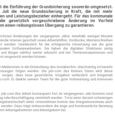
at die Einführung der Grundsicherung souverän umgesetzt.
 Juli die neue Grundsicherung in Kraft, die mit mehr
en und Leistungsbezieher einhergeht. Für das kommunale
ie gesetzlich vorgeschriebene Änderung im Vorfeld
m einen reibungslosen Übergang zu garantieren.
reichsten Änderungen der vergangenen Jahre. Innerhalb weniger Monate
tende intensiv geschult sowie Arbeitshilfen, Vordrucke, Musterschreiben
t werden. Unerlässlich für die erfolgreiche Umsetzung war die gute
len Softwareanbietern. Sie haben die digitalen Strukturen zeitig
n und Bürger nahtlos weiter erbracht und bei Terminversäumnissen und
uent umgesetzt werden können.
 Meilenstein in der Entwicklung des Sozialrechts. Gleichzeitig ist bereits
assungen folgen werden. Die job-com des Kreises Düren wird diese
r sorgen, dass neue gesetzliche Vorgaben verlässlich und bürgernah
ob-com. Er dankte seinem Team für die gute Vorbereitung und intensiven
job-com ihre Arbeit konsequent fort. Im vergangenen Jahr konnten rund
ng oder Beschäftigung vermittelt werden. Trotz einer derzeit schwierigen
lungsbereitschaft vieler Unternehmen konnte das Integrationsniveau auch
n werden. Dazu trägt insbesondere die enge und kontinuierliche Beratung
mit Arbeitgeberinnen und Arbeitgebern bei.