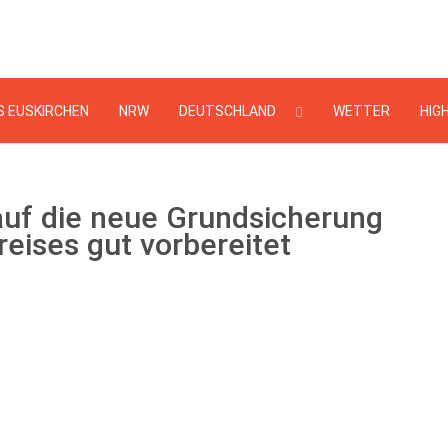
Suchen
...
S EUSKIRCHEN
NRW
DEUTSCHLAND
WETTER
HIG
auf die neue Grundsicherung
eises gut vorbereitet