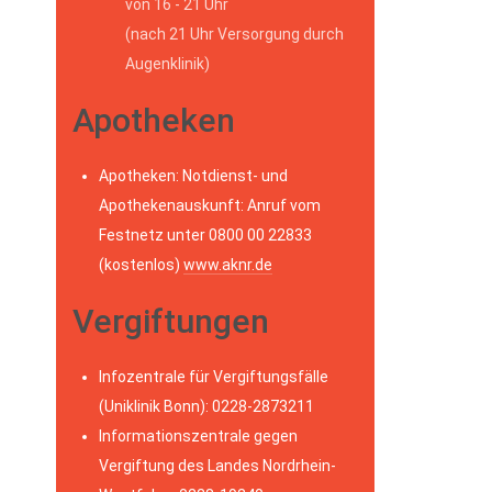
von 16 - 21 Uhr
(nach 21 Uhr Versorgung durch
Augenklinik)
Apotheken
Apotheken: Notdienst- und
Apothekenauskunft: Anruf vom
Festnetz unter 0800 00 22833
(kostenlos)
www.aknr.de
Vergiftungen
Infozentrale für Vergiftungsfälle
(Uniklinik Bonn): 0228-2873211
Informationszentrale gegen
Vergiftung des Landes Nordrhein-