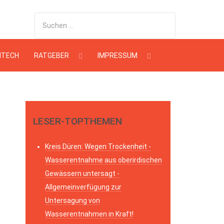
HTECH
RATGEBER
IMPRESSUM
LESER-TOPTHEMEN
Kreis Düren: Wegen Trockenheit -
Wasserentnahme aus oberirdischen
Gewässern untersagt -
Allgemeinverfügung zur
Untersagung von
Wasserentnahmen in Kraft!