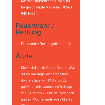
Notfallfaxnummer der Polizei für
hörgeschädigte Menschen: 02421
949-6496
Feuerwehr /
Rettung
Feuerwehr / Rettungsdienst: 112
Ärzte
Die Notfallpraxis Düren, Roonstraße
30, ist montags, dienstags und
donnerstags von 19 Uhr bis 22
geöffnet, mittwochs und freitags
von 13 Uhr bis 22 Uhr, an Feiertagen
und am Wochenende von 8 Uhr bis