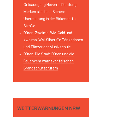
Ortsausgang Hoven in Richtung
Merken starten - Sichere
Überquerung in der Birkesdorfer
Straße
Düren: Zweimal WM-Gold und
zweimal WM-Silber für Tänzerinnen
und Tänzer der Musikschule
Düren: Die Stadt Düren und die
Feuerwehr warnt vor falschen
Brandschutzprüfern
WETTERWARNUNGEN NRW