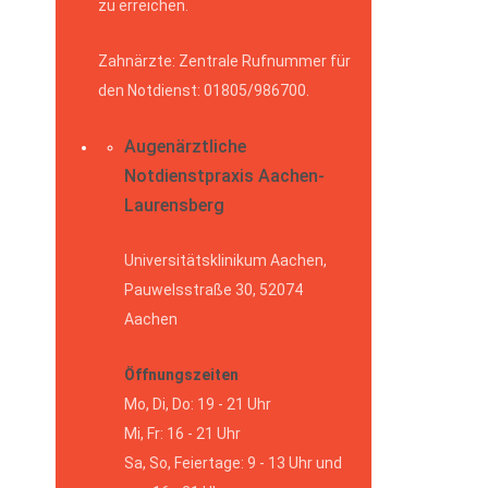
zu erreichen.
Zahnärzte: Zentrale Rufnummer für
den Notdienst: 01805/986700.
Augenärztliche
Notdienstpraxis Aachen-
Laurensberg
Universitätsklinikum Aachen,
Pauwelsstraße 30, 52074
Aachen
Öffnungszeiten
Mo, Di, Do: 19 - 21 Uhr
Mi, Fr: 16 - 21 Uhr
Sa, So, Feiertage: 9 - 13 Uhr und