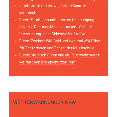
Jülich: Unfall mit entwendetem Scooter
verursacht
Düren: Straßenbauarbeiten am Ortsausgang
Hoven in Richtung Merken starten - Sichere
Überquerung in der Birkesdorfer Straße
Düren: Zweimal WM-Gold und zweimal WM-Silber
für Tänzerinnen und Tänzer der Musikschule
Düren: Die Stadt Düren und die Feuerwehr warnt
vor falschen Brandschutzprüfern
WETTERWARNUNGEN NRW