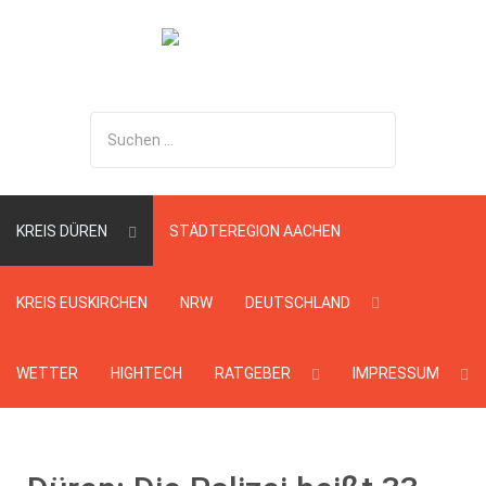
Suchen
...
KREIS DÜREN
STÄDTEREGION AACHEN
KREIS EUSKIRCHEN
NRW
DEUTSCHLAND
WETTER
HIGHTECH
RATGEBER
IMPRESSUM