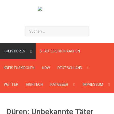
Suchen
...
KREIS DÜREN
STÄDTEREGION AACHEN
KREIS EUSKIRCHEN
NRW
DEUTSCHLAND
WETTER
HIGHTECH
RATGEBER
IMPRESSUM
Düren: Unbekannte Täter