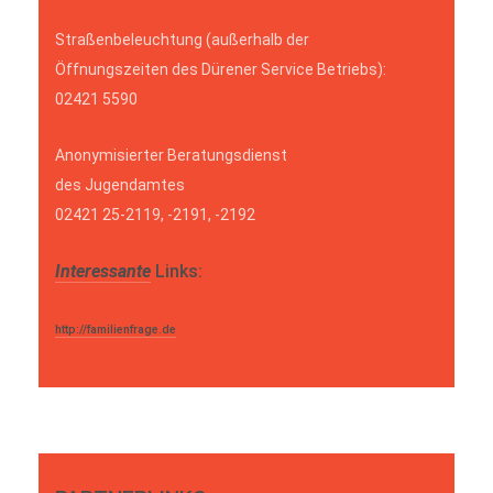
Straßenbeleuchtung (außerhalb der
Öffnungszeiten des Dürener Service Betriebs):
02421 5590
Anonymisierter Beratungsdienst
des Jugendamtes
02421 25-2119, -2191, -2192
Interessante
Links:
http://familienfrage.de