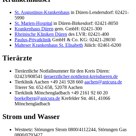
St. Augustinus-Krankenhaus
in Düren-Lendersdorf: 02421-
5990
St. Marien-Hospital
in Düren-Birkesdorf: 02421-8050
Krankenhaus Düren
gem. GmbH: 02421-300
Rheinische Kliniken Düren
des LVR: 02421-400
Paulus-Privatklinik
GmbH & Co. KG: 02421-28030
Malteser Krankenhaus St. Elisabeth
Jülich: 02461-6200
Tierärzte
Tierärztliche Notfallnummer für den Kreis Düren:
02423/908541
tieraerztlicher-notdienst-kreisdueren.de
Tierklinik Aachen +49 241 928 660
aachen@anicura.de
Trierer Str. 652-658, 52078 Aachen
Tierklinik Mönchengladbach +49 2161 92 60 20
boekelberg@anicura.de
Krefelder Str. 461, 41066
Mönchengladbach
Strom und Wasser
Westnetz: Störungen Strom 0800/4112244, Störungen Gas
0800/0793427