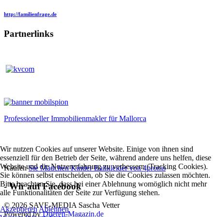
http://familienfrage.de
Partnerlinks
Professioneller Immobilienmakler für Mallorca
Wir nutzen Cookies auf unserer Website. Einige von ihnen sind
essenziell für den Betrieb der Seite, während andere uns helfen, diese
Website und die Nutzererfahrung zu verbessern (Tracking Cookies).
Kaufen
Sie Mädchen Kinder Ballkleider von 4proms
Sie können selbst entscheiden, ob Sie die Cookies zulassen möchten.
Bitte beachten Sie, dass bei einer Ablehnung womöglich nicht mehr
- Wir auf Facebook
alle Funktionalitäten der Seite zur Verfügung stehen.
© 2026 SAVE-MEDIA Sascha Vetter
Akzeptieren
Ablehnen
Powered by
Dueren-Magazin.de