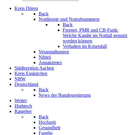
Kreis Düren
Back
Notdienste und Notrufnummern
Back
Freenet, PMR und CB-Funk:
Welche Kanäle im Notfall genutzt
werden können
Verhalten im Krisenfall
Veranstaltungen
Nibirii
Annakirmes
Städteregion Aachen
Kreis Euskirchen
NRW
Deutschland
Back
News der Bundesregierung
Wetter
Hightech
Ratgeber
Back
Hochzeit
Gesundheit
Familie