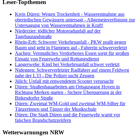
Leser-Topthemen
Kreis Düren: Wegen Trockenheit - Wasserentnahme aus
oberirdischen Gewässern untersagt - Allgemeinverfügung zur
Untersagung von Wasserentnahmen in Kraft!
Niederzier: tödlicher Motorradunfall auf der
Tagebaurandstraße
Rhein-Erft: Schwerer Verkehrsunfall - PKW prallt gegen
Baum und geht in Flammen auf - Fahrerin schwerverletzt
Aachen: Vermutliches Verdorbenes Essen sorgt für großen
Einsatz von Feuerwehr und Rettungsdienst
Langerwehe: Kind bei Verkehrsunfall schwer verletzt
Nideggen: Schwerverletzter Radfahrer auf einem Feldweg
nahe der L33 - Die Polizei sucht Zeugen
Jülich: Unfall mit entwendetem Scooter verursacht
Düren: Straßenbauarbeiten am Ortsausgang Hoven in
Richtung Merken starten - Sichere Überquerung in der
Birkesdorfer Straße
Düren: Zweimal WM-Gold und zweimal WM-Silber für
Tänzerinnen und Tänzer der Musikschule
Düren: Die Stadt Düren und die Feuerwehr warnt vor
falschen Brandschutzprüfern
Wetterwarnungen NRW