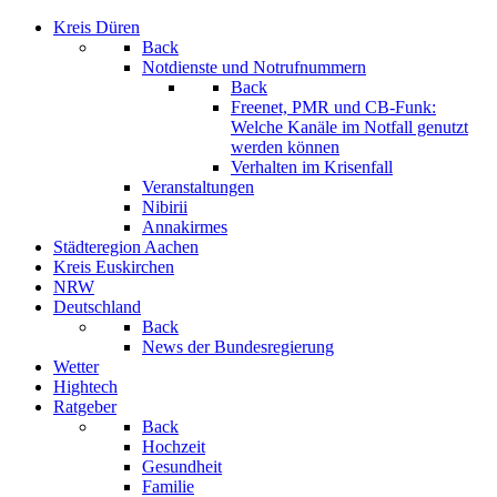
Kreis Düren
Back
Notdienste und Notrufnummern
Back
Freenet, PMR und CB-Funk:
Welche Kanäle im Notfall genutzt
werden können
Verhalten im Krisenfall
Veranstaltungen
Nibirii
Annakirmes
Städteregion Aachen
Kreis Euskirchen
NRW
Deutschland
Back
News der Bundesregierung
Wetter
Hightech
Ratgeber
Back
Hochzeit
Gesundheit
Familie