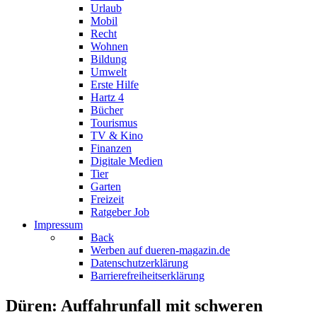
Urlaub
Mobil
Recht
Wohnen
Bildung
Umwelt
Erste Hilfe
Hartz 4
Bücher
Tourismus
TV & Kino
Finanzen
Digitale Medien
Tier
Garten
Freizeit
Ratgeber Job
Impressum
Back
Werben auf dueren-magazin.de
Datenschutzerklärung
Barrierefreiheitserklärung
Düren: Auffahrunfall mit schweren