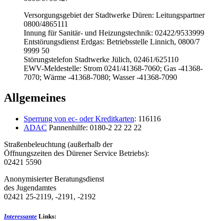
Versorgungsgebiet der Stadtwerke Düren: Leitungspartner
0800/4865111
Innung für Sanitär- und Heizungstechnik: 02422/9533999
Entstörungsdienst Erdgas: Betriebsstelle Linnich, 0800/7
9999 50
Störungstelefon Stadtwerke Jülich, 02461/625110
EWV-Meldestelle: Strom 0241/41368-7060; Gas -41368-
7070; Wärme -41368-7080; Wasser -41368-7090
Allgemeines
Sperrung von ec- oder Kreditkarten
: 116116
ADAC
Pannenhilfe: 0180-2 22 22 22
Straßenbeleuchtung (außerhalb der
Öffnungszeiten des Dürener Service Betriebs):
02421 5590
Anonymisierter Beratungsdienst
des Jugendamtes
02421 25-2119, -2191, -2192
Interessante
Links: