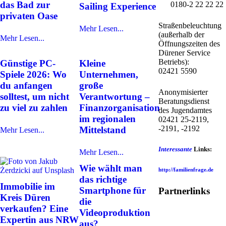
das Bad zur
0180-2 22 22 22
Sailing Experience
privaten Oase
Straßenbeleuchtung
Mehr Lesen...
(außerhalb der
Mehr Lesen...
Öffnungszeiten des
Dürener Service
Betriebs):
Günstige PC-
Kleine
02421 5590
Spiele 2026: Wo
Unternehmen,
du anfangen
große
Anonymisierter
solltest, um nicht
Verantwortung –
Beratungsdienst
zu viel zu zahlen
Finanzorganisation
des Jugendamtes
im regionalen
02421 25-2119,
-2191, -2192
Mittelstand
Mehr Lesen...
Interessante
Links:
Mehr Lesen...
Wie wählt man
http://familienfrage.de
das richtige
Immobilie im
Smartphone für
Partnerlinks
Kreis Düren
die
verkaufen? Eine
Videoproduktion
Expertin aus NRW
aus?