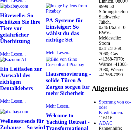
Mehr Lesen...
Linnich, 0800/7
9999 50
Störungstelefon
Hitzewelle: So
Stadtwerke
PA-Systeme für
schützen Sie Ihre
Jülich,
Einsteiger: So
02461/625110
Tiere vor
wählst du das
EWV-
gefährlicher
Meldestelle:
richtige Set
Überhitzung
Strom
0241/41368-
Mehr Lesen...
7060; Gas
Mehr Lesen...
-41368-7070;
Wärme -41368-
Ein Leitfaden zur
7080; Wasser
Hausrenovierung -
-41368-7090
Auswahl des
solide Türen &
richtigen
Zargen sorgen für
Allgemeines
Dentalklebers
mehr Sicherheit
Mehr Lesen...
Sperrung von ec-
Mehr Lesen...
oder
Kreditkarten
:
Welcome to
116116
Wellnesstrends für
Yachting Retreat -
ADAC
Zuhause – So wird
Transformational
Pannenhilfe: