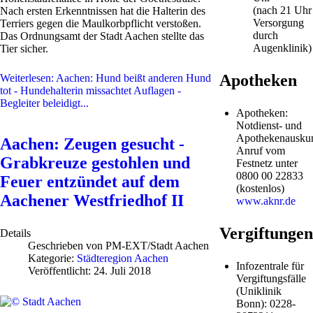
(nach 21 Uhr
Nach ersten Erkenntnissen hat die Halterin des
Versorgung
Terriers gegen die Maulkorbpflicht verstoßen.
durch
Das Ordnungsamt der Stadt Aachen stellte das
Augenklinik)
Tier sicher.
Apotheken
Weiterlesen: Aachen: Hund beißt anderen Hund
tot - Hundehalterin missachtet Auflagen -
Begleiter beleidigt...
Apotheken:
Notdienst- und
Apothekenauskun
Aachen: Zeugen gesucht -
Anruf vom
Grabkreuze gestohlen und
Festnetz unter
0800 00 22833
Feuer entzündet auf dem
(kostenlos)
Aachener Westfriedhof II
www.aknr.de
Vergiftungen
Details
Geschrieben von
PM-EXT/Stadt Aachen
Kategorie:
Städteregion Aachen
Infozentrale für
Veröffentlicht: 24. Juli 2018
Vergiftungsfälle
(Uniklinik
Bonn): 0228-