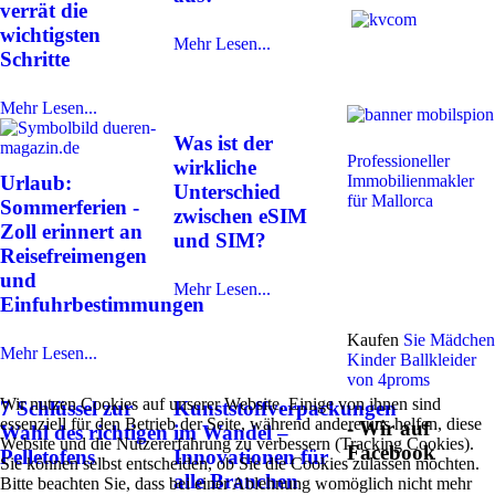
verrät die
wichtigsten
Mehr Lesen...
Schritte
Mehr Lesen...
Was ist der
Professioneller
wirkliche
Immobilienmakler
Urlaub:
Unterschied
für Mallorca
Sommerferien -
zwischen eSIM
Zoll erinnert an
und SIM?
Reisefreimengen
und
Mehr Lesen...
Einfuhrbestimmungen
Kaufen
Sie Mädchen
Mehr Lesen...
Kinder Ballkleider
von 4proms
Wir nutzen Cookies auf unserer Website. Einige von ihnen sind
7 Schlüssel zur
Kunststoffverpackungen
essenziell für den Betrieb der Seite, während andere uns helfen, diese
- Wir auf
Wahl des richtigen
im Wandel –
Website und die Nutzererfahrung zu verbessern (Tracking Cookies).
Facebook
Pelletofens
Innovationen für
Sie können selbst entscheiden, ob Sie die Cookies zulassen möchten.
alle Branchen
Bitte beachten Sie, dass bei einer Ablehnung womöglich nicht mehr