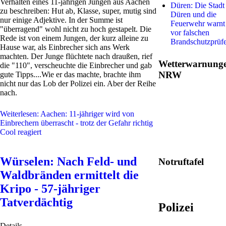
Verhalten eines 11-jährigen Jungen aus Aachen
Düren: Die Stadt
zu beschreiben: Hut ab, Klasse, super, mutig sind
Düren und die
nur einige Adjektive. In der Summe ist
Feuerwehr warnt
"überragend" wohl nicht zu hoch gestapelt. Die
vor falschen
Rede ist von einem Jungen, der kurz alleine zu
Brandschutzprüf
Hause war, als Einbrecher sich ans Werk
machten. Der Junge flüchtete nach draußen, rief
Wetterwarnung
die "110", verscheuchte die Einbrecher und gab
NRW
gute Tipps....Wie er das machte, brachte ihm
nicht nur das Lob der Polizei ein. Aber der Reihe
nach.
Weiterlesen: Aachen: 11-jähriger wird von
Einbrechern überrascht - trotz der Gefahr richtig
Cool reagiert
Würselen: Nach Feld- und
Notruftafel
Waldbränden ermittelt die
Kripo - 57-jähriger
Tatverdächtig
Polizei
Details