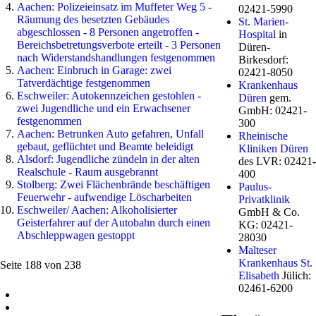
Aachen: Polizeieinsatz im Muffeter Weg 5 -
02421-5990
Räumung des besetzten Gebäudes
St. Marien-
abgeschlossen - 8 Personen angetroffen -
Hospital
in
Bereichsbetretungsverbote erteilt - 3 Personen
Düren-
nach Widerstandshandlungen festgenommen
Birkesdorf:
Aachen: Einbruch in Garage: zwei
02421-8050
Tatverdächtige festgenommen
Krankenhaus
Eschweiler: Autokennzeichen gestohlen -
Düren
gem.
zwei Jugendliche und ein Erwachsener
GmbH: 02421-
festgenommen
300
Aachen: Betrunken Auto gefahren, Unfall
Rheinische
gebaut, geflüchtet und Beamte beleidigt
Kliniken Düren
Alsdorf: Jugendliche zündeln in der alten
des LVR: 02421-
Realschule - Raum ausgebrannt
400
Stolberg: Zwei Flächenbrände beschäftigen
Paulus-
Feuerwehr - aufwendige Löscharbeiten
Privatklinik
Eschweiler/ Aachen: Alkoholisierter
GmbH & Co.
Geisterfahrer auf der Autobahn durch einen
KG: 02421-
Abschleppwagen gestoppt
28030
Malteser
Krankenhaus St.
Seite 188 von 238
Elisabeth
Jülich:
02461-6200