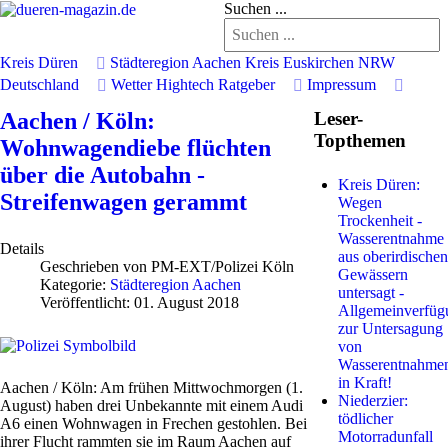
Suchen ...
Kreis Düren
Städteregion Aachen
Kreis Euskirchen
NRW
Deutschland
Wetter
Hightech
Ratgeber
Impressum
Aachen / Köln:
Leser-
Topthemen
Wohnwagendiebe flüchten
über die Autobahn -
Kreis Düren:
Streifenwagen gerammt
Wegen
Trockenheit -
Wasserentnahme
Details
aus oberirdischen
Geschrieben von
PM-EXT/Polizei Köln
Gewässern
Kategorie:
Städteregion Aachen
untersagt -
Veröffentlicht: 01. August 2018
Allgemeinverfüg
zur Untersagung
von
Wasserentnahme
in Kraft!
Aachen / Köln: Am frühen Mittwochmorgen (1.
Niederzier:
August) haben drei Unbekannte mit einem Audi
tödlicher
A6 einen Wohnwagen in Frechen gestohlen. Bei
Motorradunfall
ihrer Flucht rammten sie im Raum Aachen auf