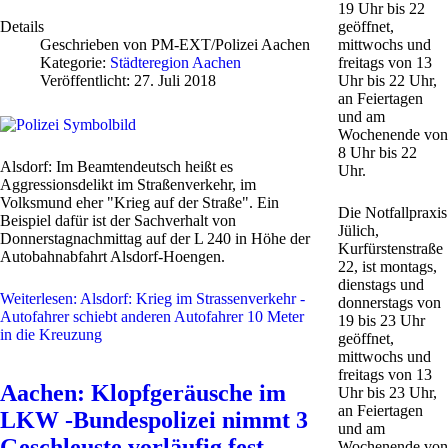
19 Uhr bis 22
geöffnet,
Details
mittwochs und
Geschrieben von
PM-EXT/Polizei Aachen
freitags von 13
Kategorie:
Städteregion Aachen
Uhr bis 22 Uhr,
Veröffentlicht: 27. Juli 2018
an Feiertagen
und am
Wochenende von
8 Uhr bis 22
Alsdorf: Im Beamtendeutsch heißt es
Uhr.
Aggressionsdelikt im Straßenverkehr, im
Volksmund eher "Krieg auf der Straße". Ein
Die Notfallpraxis
Beispiel dafür ist der Sachverhalt von
Jülich,
Donnerstagnachmittag auf der L 240 in Höhe der
Kurfürstenstraße
Autobahnabfahrt Alsdorf-Hoengen.
22, ist montags,
dienstags und
Weiterlesen: Alsdorf: Krieg im Strassenverkehr -
donnerstags von
Autofahrer schiebt anderen Autofahrer 10 Meter
19 bis 23 Uhr
in die Kreuzung
geöffnet,
mittwochs und
freitags von 13
Aachen: Klopfgeräusche im
Uhr bis 23 Uhr,
an Feiertagen
LKW -Bundespolizei nimmt 3
und am
Geschleuste vorläufig fest -
Wochenende von