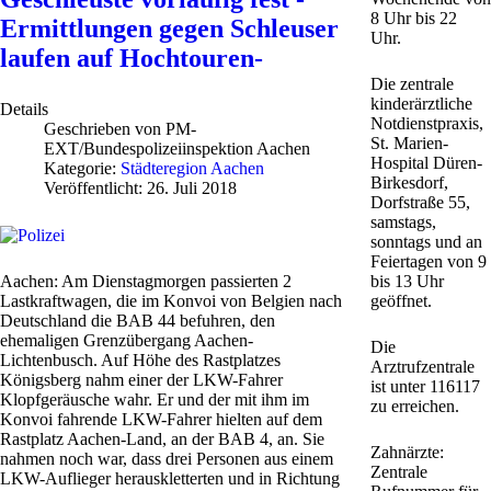
8 Uhr bis 22
Ermittlungen gegen Schleuser
Uhr.
laufen auf Hochtouren-
Die zentrale
kinderärztliche
Details
Notdienstpraxis,
Geschrieben von
PM-
St. Marien-
EXT/Bundespolizeiinspektion Aachen
Hospital Düren-
Kategorie:
Städteregion Aachen
Birkesdorf,
Veröffentlicht: 26. Juli 2018
Dorfstraße 55,
samstags,
sonntags und an
Feiertagen von 9
Aachen: Am Dienstagmorgen passierten 2
bis 13 Uhr
Lastkraftwagen, die im Konvoi von Belgien nach
geöffnet.
Deutschland die BAB 44 befuhren, den
ehemaligen Grenzübergang Aachen-
Die
Lichtenbusch. Auf Höhe des Rastplatzes
Arztrufzentrale
Königsberg nahm einer der LKW-Fahrer
ist unter 116117
Klopfgeräusche wahr. Er und der mit ihm im
zu erreichen.
Konvoi fahrende LKW-Fahrer hielten auf dem
Rastplatz Aachen-Land, an der BAB 4, an. Sie
Zahnärzte:
nahmen noch war, dass drei Personen aus einem
Zentrale
LKW-Auflieger herauskletterten und in Richtung