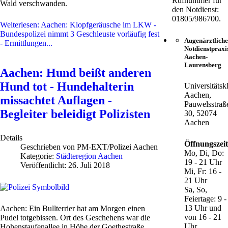
Rufnummer für
Wald verschwanden.
den Notdienst:
01805/986700.
Weiterlesen: Aachen: Klopfgeräusche im LKW -
Bundespolizei nimmt 3 Geschleuste vorläufig fest
Augenärztliche
- Ermittlungen...
Notdienstpraxi
Aachen-
Laurensberg
Aachen: Hund beißt anderen
Hund tot - Hundehalterin
Universitätsk
Aachen,
missachtet Auflagen -
Pauwelsstraß
Begleiter beleidigt Polizisten
30, 52074
Aachen
Details
Öffnungszei
Geschrieben von
PM-EXT/Polizei Aachen
Mo, Di, Do:
Kategorie:
Städteregion Aachen
19 - 21 Uhr
Veröffentlicht: 26. Juli 2018
Mi, Fr: 16 -
21 Uhr
Sa, So,
Feiertage: 9 -
13 Uhr und
Aachen: Ein Bullterrier hat am Morgen einen
von 16 - 21
Pudel totgebissen. Ort des Geschehens war die
Uhr
Hohenstaufenallee in Höhe der Goethestraße.