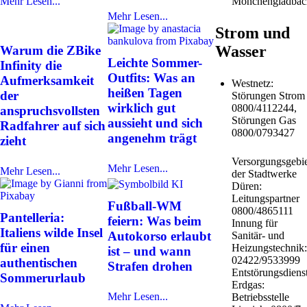
Mehr Lesen...
Mönchengladbac
Mehr Lesen...
Strom und
Wasser
Warum die ZBike
Leichte Sommer-
Infinity die
Outfits: Was an
Aufmerksamkeit
Westnetz:
heißen Tagen
der
Störungen Strom
wirklich gut
0800/4112244,
anspruchsvollsten
Störungen Gas
aussieht und sich
Radfahrer auf sich
0800/0793427
angenehm trägt
zieht
Versorgungsgebie
Mehr Lesen...
Mehr Lesen...
der Stadtwerke
Düren:
Leitungspartner
Fußball-WM
0800/4865111
Pantelleria:
feiern: Was beim
Innung für
Italiens wilde Insel
Autokorso erlaubt
Sanitär- und
für einen
Heizungstechnik:
ist – und wann
02422/9533999
authentischen
Strafen drohen
Entstörungsdiens
Sommerurlaub
Erdgas:
Mehr Lesen...
Betriebsstelle