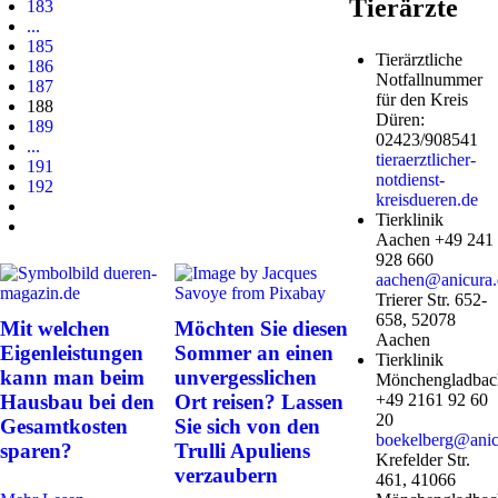
Tierärzte
183
...
185
Tierärztliche
186
Notfallnummer
187
für den Kreis
188
Düren:
189
02423/908541
...
tieraerztlicher-
191
notdienst-
192
kreisdueren.de
Tierklinik
Aachen +49 241
928 660
aachen@anicura.
Trierer Str. 652-
658, 52078
Mit welchen
Möchten Sie diesen
Aachen
Eigenleistungen
Sommer an einen
Tierklinik
kann man beim
unvergesslichen
Mönchengladbac
Hausbau bei den
Ort reisen? Lassen
+49 2161 92 60
20
Gesamtkosten
Sie sich von den
boekelberg@anic
sparen?
Trulli Apuliens
Krefelder Str.
verzaubern
461, 41066