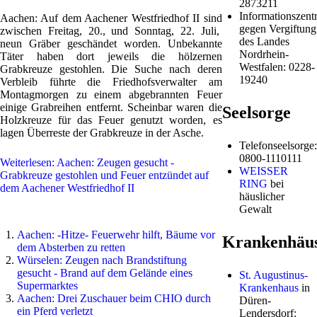
2873211
Informationszentr
Aachen: Auf dem Aachener Westfriedhof II sind
gegen Vergiftung
zwischen Freitag, 20., und Sonntag, 22. Juli,
des Landes
neun Gräber geschändet worden. Unbekannte
Nordrhein-
Täter haben dort jeweils die hölzernen
Westfalen: 0228-
Grabkreuze gestohlen. Die Suche nach deren
19240
Verbleib führte die Friedhofsverwalter am
Montagmorgen zu einem abgebrannten Feuer
einige Grabreihen entfernt. Scheinbar waren die
Seelsorge
Holzkreuze für das Feuer genutzt worden, es
lagen Überreste der Grabkreuze in der Asche.
Telefonseelsorge:
0800-1110111
Weiterlesen: Aachen: Zeugen gesucht -
WEISSER
Grabkreuze gestohlen und Feuer entzündet auf
RING
bei
dem Aachener Westfriedhof II
häuslicher
Gewalt
Aachen: -Hitze- Feuerwehr hilft, Bäume vor
Krankenhäu
dem Absterben zu retten
Würselen: Zeugen nach Brandstiftung
gesucht - Brand auf dem Gelände eines
St. Augustinus-
Supermarktes
Krankenhaus
in
Aachen: Drei Zuschauer beim CHIO durch
Düren-
ein Pferd verletzt
Lendersdorf: