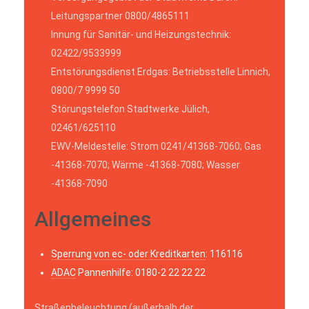
Leitungspartner 0800/4865111
Innung für Sanitär- und Heizungstechnik:
02422/9533999
Entstörungsdienst Erdgas: Betriebsstelle Linnich,
0800/7 9999 50
Störungstelefon Stadtwerke Jülich,
02461/625110
EWV-Meldestelle: Strom 0241/41368-7060; Gas
-41368-7070; Wärme -41368-7080; Wasser
-41368-7090
Allgemeines
Sperrung von ec- oder Kreditkarten
: 116116
ADAC
Pannenhilfe: 0180-2 22 22 22
Straßenbeleuchtung (außerhalb der