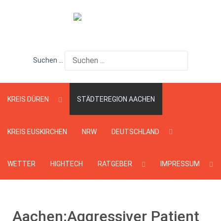
Suchen ...
KREIS DÜREN
STÄDTEREGION AACHEN
KREIS EUSKIRCHEN
NRW
DEUTSCHLAND
WETTER
HIGHTECH
RATGEBER
IMPRESSUM
Aachen:Aggressiver Patient