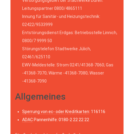
Versorgungsgebiet der Stadtwerke Düren:
Leitungspartner 0800/4865111
Innung für Sanitär- und Heizungstechnik:
02422/9533999
Entstörungsdienst Erdgas: Betriebsstelle Linnich,
0800/7 9999 50
Störungstelefon Stadtwerke Jülich,
02461/625110
EWV-Meldestelle: Strom 0241/41368-7060; Gas
-41368-7070; Wärme -41368-7080; Wasser
-41368-7090
Allgemeines
Sperrung von ec- oder Kreditkarten
: 116116
ADAC
Pannenhilfe: 0180-2 22 22 22