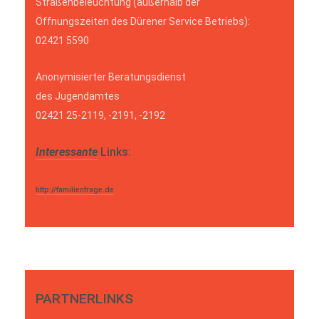
Straßenbeleuchtung (außerhalb der
Öffnungszeiten des Dürener Service Betriebs):
02421 5590
Anonymisierter Beratungsdienst
des Jugendamtes
02421 25-2119, -2191, -2192
Interessante
Links:
http://familienfrage.de
PARTNERLINKS