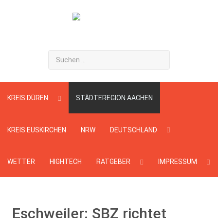
Suchen
...
KREIS DÜREN
STÄDTEREGION AACHEN
KREIS EUSKIRCHEN
NRW
DEUTSCHLAND
WETTER
HIGHTECH
RATGEBER
IMPRESSUM
Eschweiler: SBZ richtet