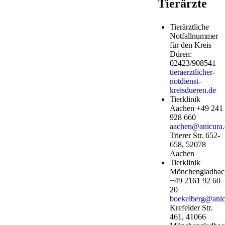
Tierärzte
Tierärztliche
Notfallnummer
für den Kreis
Düren:
02423/908541
tieraerztlicher-
notdienst-
kreisdueren.de
Tierklinik
Aachen +49 241
928 660
aachen@anicura.
Trierer Str. 652-
658, 52078
Aachen
Tierklinik
Mönchengladbac
+49 2161 92 60
20
boekelberg@anic
Krefelder Str.
461, 41066