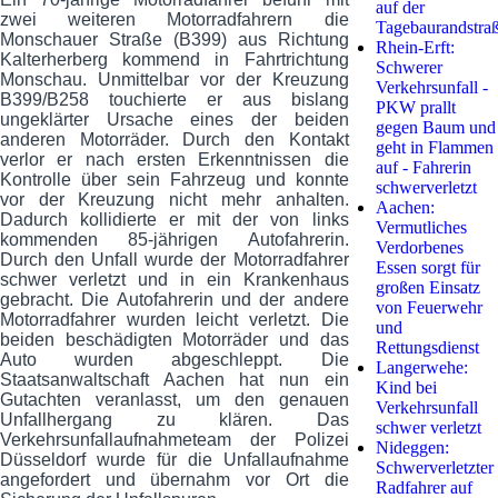
auf der
zwei weiteren Motorradfahrern die
Tagebaurandstra
Monschauer Straße (B399) aus Richtung
Rhein-Erft:
Kalterherberg kommend in Fahrtrichtung
Schwerer
Monschau. Unmittelbar vor der Kreuzung
Verkehrsunfall -
B399/B258 touchierte er aus bislang
PKW prallt
ungeklärter Ursache eines der beiden
gegen Baum und
anderen Motorräder. Durch den Kontakt
geht in Flammen
verlor er nach ersten Erkenntnissen die
auf - Fahrerin
Kontrolle über sein Fahrzeug und konnte
schwerverletzt
vor der Kreuzung nicht mehr anhalten.
Aachen:
Dadurch kollidierte er mit der von links
Vermutliches
kommenden 85-jährigen Autofahrerin.
Verdorbenes
Durch den Unfall wurde der Motorradfahrer
Essen sorgt für
schwer verletzt und in ein Krankenhaus
großen Einsatz
gebracht. Die Autofahrerin und der andere
von Feuerwehr
Motorradfahrer wurden leicht verletzt. Die
und
beiden beschädigten Motorräder und das
Rettungsdienst
Auto wurden abgeschleppt. Die
Langerwehe:
Staatsanwaltschaft Aachen hat nun ein
Kind bei
Gutachten veranlasst, um den genauen
Verkehrsunfall
Unfallhergang zu klären. Das
schwer verletzt
Verkehrsunfallaufnahmeteam der Polizei
Nideggen:
Düsseldorf wurde für die Unfallaufnahme
Schwerverletzter
angefordert und übernahm vor Ort die
Radfahrer auf