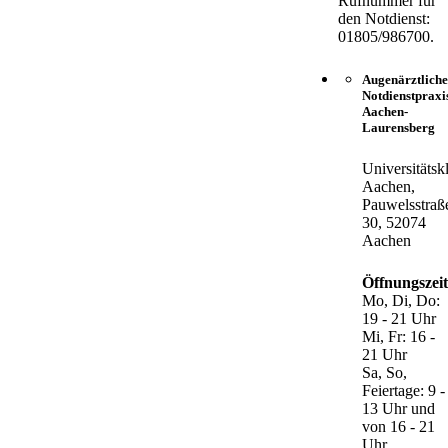
Rufnummer für
den Notdienst:
01805/986700.
Augenärztliche
Notdienstpraxi
Aachen-
Laurensberg
Universitätsk
Aachen,
Pauwelsstraß
30, 52074
Aachen
Öffnungszei
Mo, Di, Do:
19 - 21 Uhr
Mi, Fr: 16 -
21 Uhr
Sa, So,
Feiertage: 9 -
13 Uhr und
von 16 - 21
Uhr