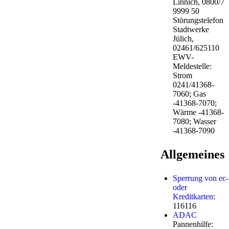
Linnich, 0800/7
9999 50
Störungstelefon
Stadtwerke
Jülich,
02461/625110
EWV-
Meldestelle:
Strom
0241/41368-
7060; Gas
-41368-7070;
Wärme -41368-
7080; Wasser
-41368-7090
Allgemeines
Sperrung von ec-
oder
Kreditkarten
:
116116
ADAC
Pannenhilfe: