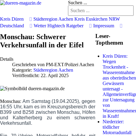
Suchen ...
Kreis Düren
Städteregion Aachen
Kreis Euskirchen
NRW
Deutschland
Wetter
Hightech
Ratgeber
Impressum
Monschau: Schwerer
Leser-
Topthemen
Verkehrsunfall in der Eifel
Kreis Düren:
Details
Wegen
Geschrieben von
PM-EXT/Polizei Aachen
Trockenheit -
Kategorie:
Städteregion Aachen
Wasserentnahme
Veröffentlicht: 22. April 2025
aus oberirdischen
Gewässern
untersagt -
Allgemeinverfüg
zur Untersagung
Monschau:
Am Samstag (19.04.2025), gegen
von
16:55 Uhr, kam es im Kreuzungsbereich der
Wasserentnahme
B399 und B258 zwischen Monschau, Höfen
in Kraft!
und Kalterherberg zu einem schweren
Niederzier:
Verkehrsunfall.
tödlicher
Motorradunfall
Ein 70-jährige Motorradfahrer befuhr mit