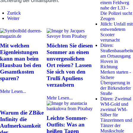
Sicherung der Unfallspuren.
einem Feldweg
nahe der L33 -
Zurück
Die Polizei sucht
Weiter
Zeugen
Jülich: Unfall mit
entwendetem
Scooter
verursacht
Mit welchen
Möchten Sie diesen
Düren:
Straßenbauarbeit
Eigenleistungen
Sommer an einen
am Ortsausgang
kann man beim
unvergesslichen
Hoven in
Hausbau bei den
Ort reisen? Lassen
Richtung
Gesamtkosten
Sie sich von den
Merken starten -
Sichere
sparen?
Trulli Apuliens
Überquerung in
verzaubern
der Birkesdorfer
Mehr Lesen...
Straße
Mehr Lesen...
Düren: Zweimal
WM-Gold und
zweimal WM-
Warum die ZBike
Silber für
Leichte Sommer-
Infinity die
Tänzerinnen und
Outfits: Was an
Aufmerksamkeit
Tänzer der
heißen Tagen
Musikschule
der