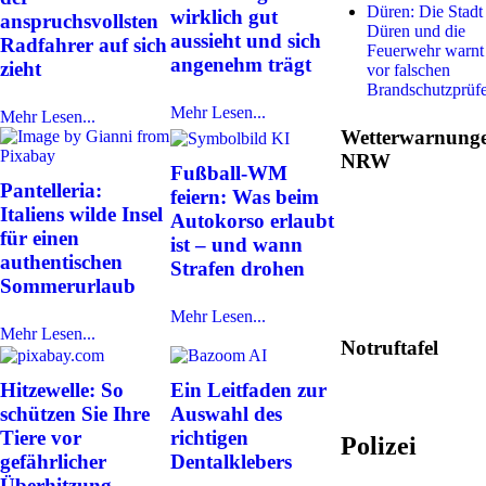
Düren: Die Stadt
wirklich gut
anspruchsvollsten
Düren und die
aussieht und sich
Radfahrer auf sich
Feuerwehr warnt
angenehm trägt
zieht
vor falschen
Brandschutzprüf
Mehr Lesen...
Mehr Lesen...
Wetterwarnung
NRW
Fußball-WM
Pantelleria:
feiern: Was beim
Italiens wilde Insel
Autokorso erlaubt
für einen
ist – und wann
authentischen
Strafen drohen
Sommerurlaub
Mehr Lesen...
Mehr Lesen...
Notruftafel
Hitzewelle: So
Ein Leitfaden zur
schützen Sie Ihre
Auswahl des
Tiere vor
richtigen
Polizei
gefährlicher
Dentalklebers
Überhitzung