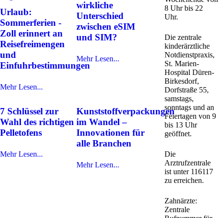
wirkliche
8 Uhr bis 22
Urlaub:
Unterschied
Uhr.
Sommerferien -
zwischen eSIM
Zoll erinnert an
und SIM?
Die zentrale
Reisefreimengen
kinderärztliche
und
Notdienstpraxis,
Mehr Lesen...
St. Marien-
Einfuhrbestimmungen
Hospital Düren-
Birkesdorf,
Mehr Lesen...
Dorfstraße 55,
samstags,
sonntags und an
7 Schlüssel zur
Kunststoffverpackungen
Feiertagen von 9
Wahl des richtigen
im Wandel –
bis 13 Uhr
Pelletofens
Innovationen für
geöffnet.
alle Branchen
Mehr Lesen...
Die
Arztrufzentrale
Mehr Lesen...
ist unter 116117
zu erreichen.
Zahnärzte:
Zentrale