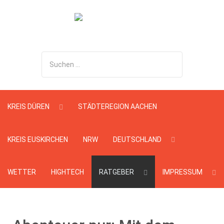
Suchen
...
KREIS DÜREN
STÄDTEREGION AACHEN
KREIS EUSKIRCHEN
NRW
DEUTSCHLAND
WETTER
HIGHTECH
RATGEBER
IMPRESSUM