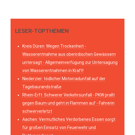
LESER-TOPTHEMEN
Kreis Düren: Wegen Trockenheit -
Wasserentnahme aus oberirdischen Gewässern
untersagt - Allgemeinverfügung zur Untersagung
von Wasserentnahmen in Kraft!
Niederzier: tödlicher Motorradunfall auf der
Tagebaurandstraße
Rhein-Erft: Schwerer Verkehrsunfall - PKW prallt
gegen Baum und geht in Flammen auf - Fahrerin
schwerverletzt
Aachen: Vermutliches Verdorbenes Essen sorgt
für großen Einsatz von Feuerwehr und