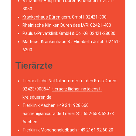
St. Marien-Hospital
in Düren-Birkesdorf: 02421-
8050
Krankenhaus Düren
gem. GmbH: 02421-300
Rheinische Kliniken Düren
des LVR: 02421-400
Paulus-Privatklinik
GmbH & Co. KG: 02421-28030
Malteser Krankenhaus St. Elisabeth
Jülich: 02461-
6200
Tierärzte
Tierärztliche Notfallnummer für den Kreis Düren:
02423/908541
tieraerztlicher-notdienst-
kreisdueren.de
Tierklinik Aachen +49 241 928 660
aachen@anicura.de
Trierer Str. 652-658, 52078
Aachen
Tierklinik Mönchengladbach +49 2161 92 60 20