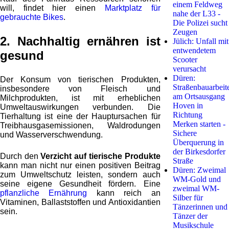
einem Feldweg
will, findet hier einen
Marktplatz für
nahe der L33 -
gebrauchte Bikes
.
Die Polizei sucht
Zeugen
2. Nachhaltig ernähren ist
Jülich: Unfall mit
entwendetem
gesund
Scooter
verursacht
Düren:
Der Konsum von tierischen Produkten,
Straßenbauarbeit
insbesondere von Fleisch und
am Ortsausgang
Milchprodukten, ist mit erheblichen
Hoven in
Umweltauswirkungen verbunden. Die
Richtung
Tierhaltung ist eine der Hauptursachen für
Merken starten -
Treibhausgasemissionen, Waldrodungen
Sichere
und Wasserverschwendung.
Überquerung in
der Birkesdorfer
Durch den
Verzicht auf tierische Produkte
Straße
kann man nicht nur einen positiven Beitrag
Düren: Zweimal
zum Umweltschutz leisten, sondern auch
WM-Gold und
seine eigene Gesundheit fördern. Eine
zweimal WM-
pflanzliche Ernährung
kann reich an
Silber für
Vitaminen, Ballaststoffen und Antioxidantien
Tänzerinnen und
sein.
Tänzer der
Musikschule