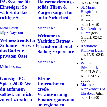
PA-Systeme für
Hausrenovierung -
02421-5990
Einsteiger: So
solide Türen &
St. Marien-
Hospital
in
wählst du das
Zargen sorgen für
Düren-
richtige Set
mehr Sicherheit
Birkesdorf:
02421-8050
Mehr Lesen...
Mehr Lesen...
Krankenhaus
Düren
gem.
Welcome to
GmbH: 02421-
Wellnesstrends für
Yachting Retreat -
300
Zuhause – So wird
Transformational
Rheinische
das Bad zur
Kliniken Düren
Sailing Experience
des LVR: 02421-
privaten Oase
400
Mehr Lesen...
Paulus-
Mehr Lesen...
Privatklinik
GmbH & Co.
KG: 02421-
Günstige PC-
Kleine
28030
Spiele 2026: Wo
Unternehmen,
Malteser
du anfangen
große
Krankenhaus St.
Elisabeth
Jülich:
solltest, um nicht
Verantwortung –
02461-6200
zu viel zu zahlen
Finanzorganisation
im regionalen