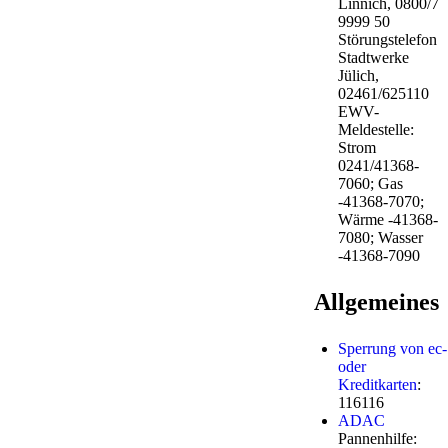
Linnich, 0800/7
9999 50
Störungstelefon
Stadtwerke
Jülich,
02461/625110
EWV-
Meldestelle:
Strom
0241/41368-
7060; Gas
-41368-7070;
Wärme -41368-
7080; Wasser
-41368-7090
Allgemeines
Sperrung von ec-
oder
Kreditkarten
:
116116
ADAC
Pannenhilfe: