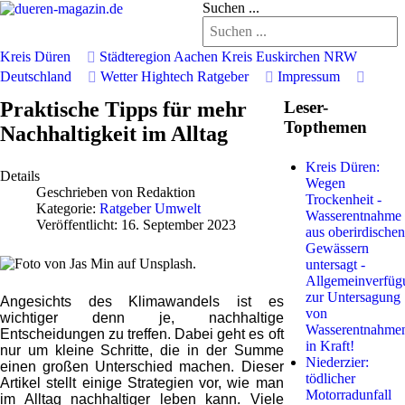
Suchen ...
Kreis Düren
Städteregion Aachen
Kreis Euskirchen
NRW
Deutschland
Wetter
Hightech
Ratgeber
Impressum
Praktische Tipps für mehr
Leser-
Topthemen
Nachhaltigkeit im Alltag
Kreis Düren:
Details
Wegen
Geschrieben von
Redaktion
Trockenheit -
Kategorie:
Ratgeber Umwelt
Wasserentnahme
Veröffentlicht: 16. September 2023
aus oberirdischen
Gewässern
untersagt -
Allgemeinverfüg
zur Untersagung
Angesichts des Klimawandels ist es
von
wichtiger denn je, nachhaltige
Wasserentnahme
Entscheidungen zu treffen. Dabei geht es oft
in Kraft!
nur um kleine Schritte, die in der Summe
Niederzier:
einen großen Unterschied machen. Dieser
tödlicher
Artikel stellt einige Strategien vor, wie man
Motorradunfall
im Alltag nachhaltiger leben kann. Viele