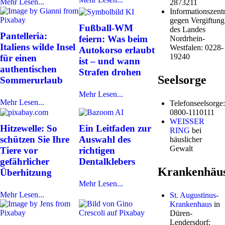
Mehr Lesen...
2873211
Informationszentr
gegen Vergiftung
Fußball-WM
des Landes
Pantelleria:
feiern: Was beim
Nordrhein-
Italiens wilde Insel
Westfalen: 0228-
Autokorso erlaubt
19240
für einen
ist – und wann
authentischen
Strafen drohen
Seelsorge
Sommerurlaub
Mehr Lesen...
Mehr Lesen...
Telefonseelsorge:
0800-1110111
WEISSER
Hitzewelle: So
Ein Leitfaden zur
RING
bei
schützen Sie Ihre
Auswahl des
häuslicher
Gewalt
Tiere vor
richtigen
gefährlicher
Dentalklebers
Krankenhäu
Überhitzung
Mehr Lesen...
Mehr Lesen...
St. Augustinus-
Krankenhaus
in
Düren-
Lendersdorf: