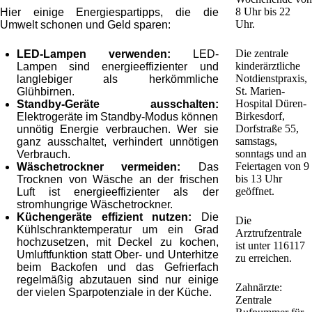
8 Uhr bis 22
Hier einige Energiespartipps, die die
Uhr.
Umwelt schonen und Geld sparen:
Die zentrale
LED-Lampen verwenden:
LED-
kinderärztliche
Lampen sind energieeffizienter und
Notdienstpraxis,
langlebiger als herkömmliche
St. Marien-
Glühbirnen.
Hospital Düren-
Standby-Geräte ausschalten:
Birkesdorf,
Elektrogeräte im Standby-Modus können
Dorfstraße 55,
unnötig Energie verbrauchen. Wer sie
samstags,
ganz ausschaltet, verhindert unnötigen
sonntags und an
Verbrauch.
Feiertagen von 9
Wäschetrockner vermeiden:
Das
bis 13 Uhr
Trocknen von Wäsche an der frischen
geöffnet.
Luft ist energieeffizienter als der
stromhungrige Wäschetrockner.
Küchengeräte effizient nutzen:
Die
Die
Kühlschranktemperatur um ein Grad
Arztrufzentrale
hochzusetzen, mit Deckel zu kochen,
ist unter 116117
Umluftfunktion statt Ober- und Unterhitze
zu erreichen.
beim Backofen und das Gefrierfach
regelmäßig abzutauen sind nur einige
Zahnärzte:
der vielen Sparpotenziale in der Küche.
Zentrale