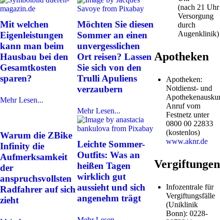
(nach 21 Uhr
Versorgung
Mit welchen
Möchten Sie diesen
durch
Augenklinik)
Eigenleistungen
Sommer an einen
kann man beim
unvergesslichen
Apotheken
Hausbau bei den
Ort reisen? Lassen
Gesamtkosten
Sie sich von den
sparen?
Trulli Apuliens
Apotheken:
Notdienst- und
verzaubern
Apothekenauskun
Mehr Lesen...
Anruf vom
Mehr Lesen...
Festnetz unter
0800 00 22833
(kostenlos)
Warum die ZBike
www.aknr.de
Leichte Sommer-
Infinity die
Outfits: Was an
Aufmerksamkeit
Vergiftungen
heißen Tagen
der
wirklich gut
anspruchsvollsten
aussieht und sich
Infozentrale für
Radfahrer auf sich
Vergiftungsfälle
angenehm trägt
zieht
(Uniklinik
Bonn): 0228-
Mehr Lesen...