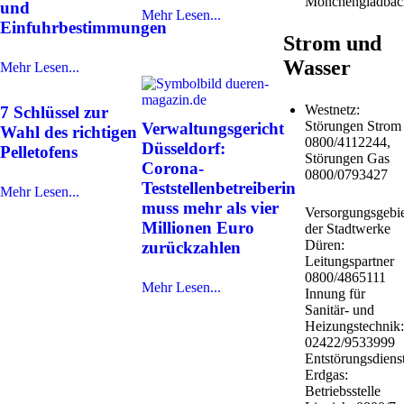
Mönchengladbac
und
Mehr Lesen...
Einfuhrbestimmungen
Strom und
Wasser
Mehr Lesen...
Westnetz:
7 Schlüssel zur
Störungen Strom
Verwaltungsgericht
Wahl des richtigen
0800/4112244,
Düsseldorf:
Pelletofens
Störungen Gas
Corona-
0800/0793427
Teststellenbetreiberin
Mehr Lesen...
muss mehr als vier
Versorgungsgebie
Millionen Euro
der Stadtwerke
Düren:
zurückzahlen
Leitungspartner
0800/4865111
Mehr Lesen...
Innung für
Sanitär- und
Heizungstechnik:
02422/9533999
Entstörungsdiens
Erdgas:
Betriebsstelle