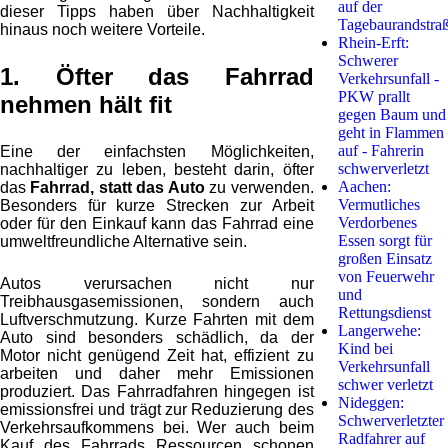
auf der
dieser Tipps haben über Nachhaltigkeit
Tagebaurandstra
hinaus noch weitere Vorteile.
Rhein-Erft:
Schwerer
1. Öfter das Fahrrad
Verkehrsunfall -
PKW prallt
nehmen hält fit
gegen Baum und
geht in Flammen
auf - Fahrerin
Eine der einfachsten Möglichkeiten,
schwerverletzt
nachhaltiger zu leben, besteht darin, öfter
Aachen:
das
Fahrrad, statt das Auto
zu verwenden.
Vermutliches
Besonders für kurze Strecken zur Arbeit
Verdorbenes
oder für den Einkauf kann das Fahrrad eine
Essen sorgt für
umweltfreundliche Alternative sein.
großen Einsatz
von Feuerwehr
Autos verursachen nicht nur
und
Treibhausgasemissionen, sondern auch
Rettungsdienst
Luftverschmutzung. Kurze Fahrten mit dem
Langerwehe:
Auto sind besonders schädlich, da der
Kind bei
Motor nicht genügend Zeit hat, effizient zu
Verkehrsunfall
arbeiten und daher mehr Emissionen
schwer verletzt
produziert. Das Fahrradfahren hingegen ist
Nideggen:
emissionsfrei und trägt zur Reduzierung des
Schwerverletzter
Verkehrsaufkommens bei. Wer auch beim
Radfahrer auf
Kauf des Fahrrads Ressourcen schonen