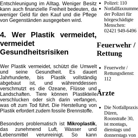
Polizei: 110
Entschleunigung im Alltag. Weniger Besitz
Notfallfaxnumme
kann auch finanzielle Freiheit bedeuten, da
der Polizei für
weniger Geld für den Kauf und die Pflege
hörgeschädigte
von Gegenständen ausgegeben wird.
Menschen:
02421 949-6496
4. Wer Plastik vermeidet,
vermeidet
Feuerwehr /
Gesundheitsrisiken
Rettung
Wer Plastik vermeidet, schützt die Umwelt
Feuerwehr /
und seine Gesundheit. Es dauert
Rettungsdienst:
Jahrhunderte, bis Plastik vollständig
112
abgebaut ist, und währenddessen
verschmutzt es die Ozeane, Flüsse und
Ärzte
Landschaften. Tiere können Plastikteile
verschlucken oder sich darin verfangen,
was oft zum Tod führt. Die Herstellung von
Die Notfallpraxis
Plastik erfordert zudem fossile Brennstoffe.
Düren,
Roonstraße 30,
Besonders problematisch ist
Mikroplastik
,
ist montags,
das zunehmend Luft, Wasser und
dienstags und
Lebensmittel verunreinigt. So kann
donnerstags von