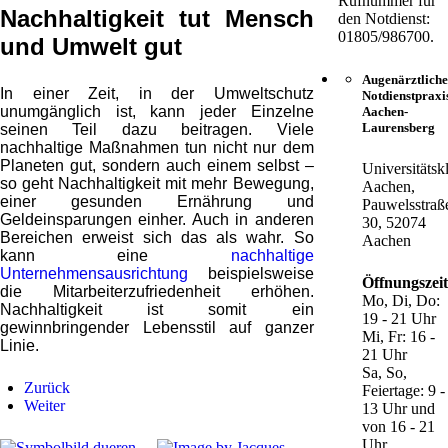
Rufnummer für
Nachhaltigkeit tut Mensch
den Notdienst:
01805/986700.
und Umwelt gut
Augenärztliche
In einer Zeit, in der Umweltschutz
Notdienstpraxi
unumgänglich ist, kann jeder Einzelne
Aachen-
Laurensberg
seinen Teil dazu beitragen. Viele
nachhaltige Maßnahmen tun nicht nur dem
Planeten gut, sondern auch einem selbst –
Universitätsk
so geht Nachhaltigkeit mit mehr Bewegung,
Aachen,
einer gesunden Ernährung und
Pauwelsstraß
Geldeinsparungen einher. Auch in anderen
30, 52074
Bereichen erweist sich das als wahr. So
Aachen
kann eine
nachhaltige
Unternehmensausrichtung
beispielsweise
Öffnungszei
die Mitarbeiterzufriedenheit erhöhen.
Mo, Di, Do:
Nachhaltigkeit ist somit ein
19 - 21 Uhr
gewinnbringender Lebensstil auf ganzer
Mi, Fr: 16 -
Linie.
21 Uhr
Sa, So,
Zurück
Feiertage: 9 -
Weiter
13 Uhr und
von 16 - 21
Uhr