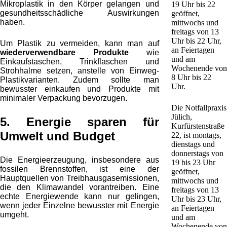
Mikroplastik in den Körper gelangen und
19 Uhr bis 22
gesundheitsschädliche Auswirkungen
geöffnet,
haben.
mittwochs und
freitags von 13
Uhr bis 22 Uhr,
Um Plastik zu vermeiden, kann man auf
an Feiertagen
wiederverwendbare Produkte
wie
und am
Einkaufstaschen, Trinkflaschen und
Wochenende von
Strohhalme setzen, anstelle von Einweg-
8 Uhr bis 22
Plastikvarianten. Zudem sollte man
Uhr.
bewusster einkaufen und Produkte mit
minimaler Verpackung bevorzugen.
Die Notfallpraxis
Jülich,
5. Energie sparen für
Kurfürstenstraße
Umwelt und Budget
22, ist montags,
dienstags und
donnerstags von
Die Energieerzeugung, insbesondere aus
19 bis 23 Uhr
fossilen Brennstoffen, ist eine der
geöffnet,
Hauptquellen von Treibhausgasemissionen,
mittwochs und
die den Klimawandel vorantreiben. Eine
freitags von 13
echte Energiewende kann nur gelingen,
Uhr bis 23 Uhr,
wenn jeder Einzelne bewusster mit Energie
an Feiertagen
umgeht.
und am
Wochenende von