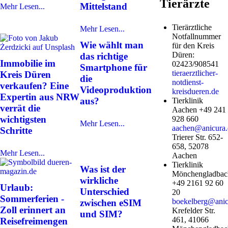
Tierärzte
Mittelstand
Mehr Lesen...
Tierärztliche
Mehr Lesen...
Notfallnummer
Wie wählt man
für den Kreis
Düren:
das richtige
Immobilie im
02423/908541
Smartphone für
tieraerztlicher-
Kreis Düren
die
notdienst-
verkaufen? Eine
Videoproduktion
kreisdueren.de
Expertin aus NRW
aus?
Tierklinik
verrät die
Aachen +49 241
wichtigsten
928 660
Mehr Lesen...
aachen@anicura.
Schritte
Trierer Str. 652-
658, 52078
Mehr Lesen...
Aachen
Tierklinik
Was ist der
Mönchengladbac
wirkliche
+49 2161 92 60
Urlaub:
Unterschied
20
Sommerferien -
boekelberg@anic
zwischen eSIM
Zoll erinnert an
Krefelder Str.
und SIM?
461, 41066
Reisefreimengen