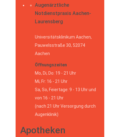
Augenärztliche
Notdienstpraxis Aachen-
Laurensberg
Universitätsklinikum Aachen,
Pauwelsstraße 30, 52074
Aachen
Öffnungszeiten
Mo, Di, Do: 19 - 21 Uhr
Mi, Fr: 16 - 21 Uhr
Sa, So, Feiertage: 9 - 13 Uhr und
von 16 - 21 Uhr
(nach 21 Uhr Versorgung durch
Augenklinik)
Apotheken