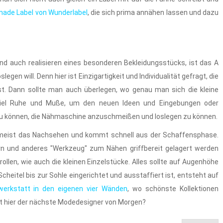
ade Label von Wunderlabel
, die sich prima annähen lassen und dazu
nd auch realisieren eines besonderen Bekleidungsstücks, ist das A
gen will. Denn hier ist Einzigartigkeit und Individualität gefragt, die
t. Dann sollte man auch überlegen, wo genau man sich die kleine
viel Ruhe und Muße, um den neuen Ideen und Eingebungen oder
 zu können, die Nähmaschine anzuschmeißen und loslegen zu können.
at meist das Nachsehen und kommt schnell aus der Schaffensphase.
rn und anderes "Werkzeug" zum Nähen griffbereit gelagert werden
rollen, wie auch die kleinen Einzelstücke. Alles sollte auf Augenhöhe
cheitel bis zur Sohle eingerichtet und ausstaffiert ist, entsteht auf
erkstatt in den eigenen vier Wänden
, wo schönste Kollektionen
rt hier der nächste Modedesigner von Morgen?