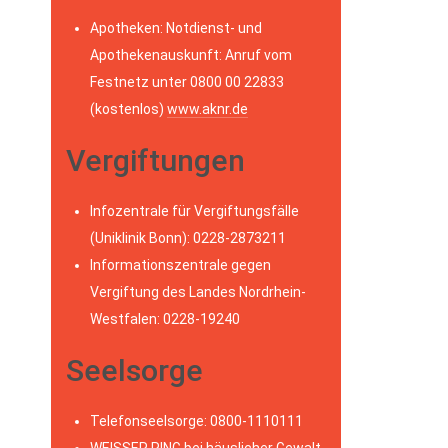
Apotheken: Notdienst- und
Apothekenauskunft: Anruf vom
Festnetz unter 0800 00 22833
(kostenlos)
www.aknr.de
Vergiftungen
Infozentrale für Vergiftungsfälle
(Uniklinik Bonn): 0228-2873211
Informationszentrale gegen
Vergiftung des Landes Nordrhein-
Westfalen: 0228-19240
Seelsorge
Telefonseelsorge: 0800-1110111