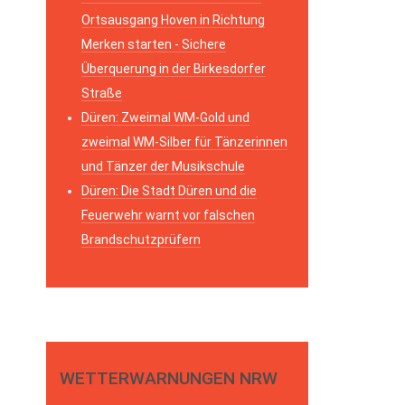
Ortsausgang Hoven in Richtung
Merken starten - Sichere
Überquerung in der Birkesdorfer
Straße
Düren: Zweimal WM-Gold und
zweimal WM-Silber für Tänzerinnen
und Tänzer der Musikschule
Düren: Die Stadt Düren und die
Feuerwehr warnt vor falschen
Brandschutzprüfern
WETTERWARNUNGEN NRW