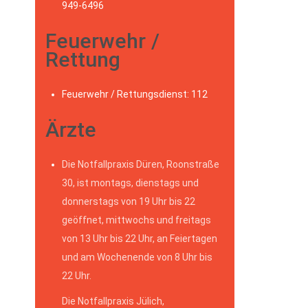
949-6496
Feuerwehr /
Rettung
Feuerwehr / Rettungsdienst: 112
Ärzte
Die Notfallpraxis Düren, Roonstraße
30, ist montags, dienstags und
donnerstags von 19 Uhr bis 22
geöffnet, mittwochs und freitags
von 13 Uhr bis 22 Uhr, an Feiertagen
und am Wochenende von 8 Uhr bis
22 Uhr.
Die Notfallpraxis Jülich,