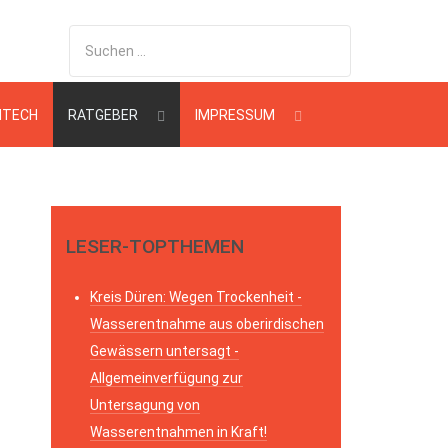
HTECH
RATGEBER
IMPRESSUM
LESER-TOPTHEMEN
Kreis Düren: Wegen Trockenheit -
Wasserentnahme aus oberirdischen
Gewässern untersagt -
Allgemeinverfügung zur
Untersagung von
Wasserentnahmen in Kraft!