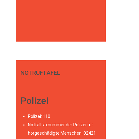
NOTRUFTAFEL
Polizei
Polizei: 110
Notfallfaxnummer der Polizei für
hörgeschädigte Menschen: 02421