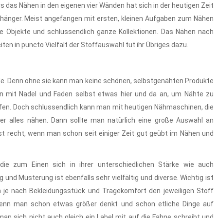
s das Nähen in den eigenen vier Wänden hat sich in der heutigen Zeit
änger. Meist angefangen mit ersten, kleinen Aufgaben zum Nähen
e Objekte und schlussendlich ganze Kollektionen. Das Nähen nach
en in puncto Vielfalt der Stoffauswahl tut ihr Übriges dazu.
lle. Denn ohne sie kann man keine schönen, selbstgenähten Produkte
an mit Nadel und Faden selbst etwas hier und da an, um Nähte zu
lfen. Doch schlussendlich kann man mit heutigen Nähmaschinen, die
er alles nähen. Dann sollte man natürlich eine große Auswahl an
st recht, wenn man schon seit einiger Zeit gut geübt im Nähen und
 die zum Einen sich in ihrer unterschiedlichen Stärke wie auch
nd Musterung ist ebenfalls sehr vielfältig und diverse. Wichtig ist
 je nach Bekleidungsstück und Tragekomfort den jeweiligen Stoff
 wenn man schon etwas größer denkt und schon etliche Dinge auf
man sich nicht auch gleich ein Label mit auf die Fahne schreibt und