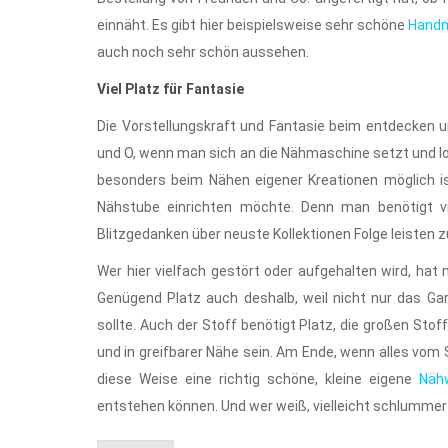
einnäht. Es gibt hier beispielsweise sehr schöne
Handm
auch noch sehr schön aussehen.
Viel Platz für Fantasie
Die Vorstellungskraft und Fantasie beim entdecken u
und O, wenn man sich an die Nähmaschine setzt und losle
besonders beim Nähen eigener Kreationen möglich is
Nähstube einrichten möchte. Denn man benötigt 
Blitzgedanken über neuste Kollektionen Folge leisten
Wer hier vielfach gestört oder aufgehalten wird, h
Genügend Platz auch deshalb, weil nicht nur das Ga
sollte. Auch der Stoff benötigt Platz, die großen Stoff
und in greifbarer Nähe sein. Am Ende, wenn alles vom S
diese Weise eine richtig schöne, kleine eigene
Nähw
entstehen können. Und wer weiß, vielleicht schlumme