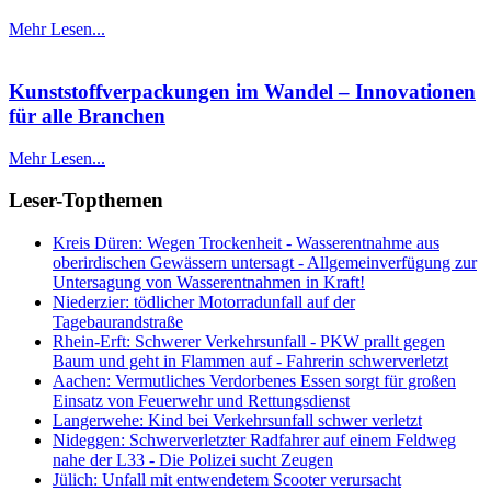
Mehr Lesen...
Kunststoffverpackungen im Wandel – Innovationen
für alle Branchen
Mehr Lesen...
Leser-Topthemen
Kreis Düren: Wegen Trockenheit - Wasserentnahme aus
oberirdischen Gewässern untersagt - Allgemeinverfügung zur
Untersagung von Wasserentnahmen in Kraft!
Niederzier: tödlicher Motorradunfall auf der
Tagebaurandstraße
Rhein-Erft: Schwerer Verkehrsunfall - PKW prallt gegen
Baum und geht in Flammen auf - Fahrerin schwerverletzt
Aachen: Vermutliches Verdorbenes Essen sorgt für großen
Einsatz von Feuerwehr und Rettungsdienst
Langerwehe: Kind bei Verkehrsunfall schwer verletzt
Nideggen: Schwerverletzter Radfahrer auf einem Feldweg
nahe der L33 - Die Polizei sucht Zeugen
Jülich: Unfall mit entwendetem Scooter verursacht