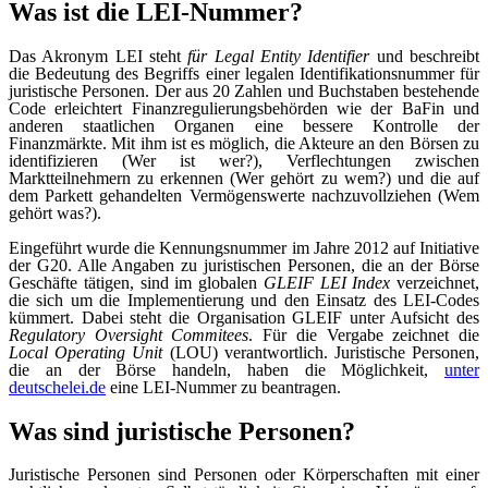
Was ist die LEI-Nummer?
Das Akronym LEI steht
für Legal Entity Identifier
und beschreibt
die Bedeutung des Begriffs einer legalen Identifikationsnummer für
juristische Personen. Der aus 20 Zahlen und Buchstaben bestehende
Code erleichtert Finanzregulierungsbehörden wie der BaFin und
anderen staatlichen Organen eine bessere Kontrolle der
Finanzmärkte. Mit ihm ist es möglich, die Akteure an den Börsen zu
identifizieren (Wer ist wer?), Verflechtungen zwischen
Marktteilnehmern zu erkennen (Wer gehört zu wem?) und die auf
dem Parkett gehandelten Vermögenswerte nachzuvollziehen (Wem
gehört was?).
Eingeführt wurde die Kennungsnummer im Jahre 2012 auf Initiative
der G20. Alle Angaben zu juristischen Personen, die an der Börse
Geschäfte tätigen, sind im globalen
GLEIF LEI Index
verzeichnet,
die sich um die Implementierung und den Einsatz des LEI-Codes
kümmert. Dabei steht die Organisation GLEIF unter Aufsicht des
Regulatory Oversight Commitees
. Für die Vergabe zeichnet die
Local Operating Unit
(LOU) verantwortlich. Juristische Personen,
die an der Börse handeln, haben die Möglichkeit,
unter
deutschelei.de
eine LEI-Nummer zu beantragen.
Was sind juristische Personen?
Juristische Personen sind Personen oder Körperschaften mit einer