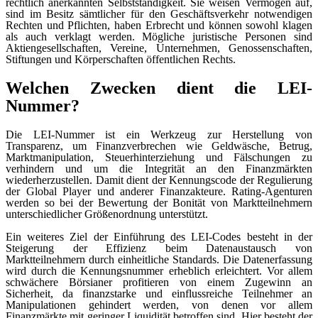
rechtlich anerkannten Selbstständigkeit. Sie weisen Vermögen auf,
sind im Besitz sämtlicher für den Geschäftsverkehr notwendigen
Rechten und Pflichten, haben Erbrecht und können sowohl klagen
als auch verklagt werden. Mögliche juristische Personen sind
Aktiengesellschaften, Vereine, Unternehmen, Genossenschaften,
Stiftungen und Körperschaften öffentlichen Rechts.
Welchen Zwecken dient die LEI-
Nummer?
Die LEI-Nummer ist ein Werkzeug zur Herstellung von
Transparenz, um Finanzverbrechen wie Geldwäsche, Betrug,
Marktmanipulation, Steuerhinterziehung und Fälschungen zu
verhindern und um die Integrität an den Finanzmärkten
wiederherzustellen. Damit dient der Kennungscode der Regulierung
der Global Player und anderer Finanzakteure. Rating-Agenturen
werden so bei der Bewertung der Bonität von Marktteilnehmern
unterschiedlicher Größenordnung unterstützt.
Ein weiteres Ziel der Einführung des LEI-Codes besteht in der
Steigerung der Effizienz beim Datenaustausch von
Marktteilnehmern durch einheitliche Standards. Die Datenerfassung
wird durch die Kennungsnummer erheblich erleichtert. Vor allem
schwächere Börsianer profitieren von einem Zugewinn an
Sicherheit, da finanzstarke und einflussreiche Teilnehmer an
Manipulationen gehindert werden, von denen vor allem
Finanzmärkte mit geringer Liquidität betroffen sind. Hier besteht der