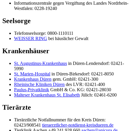
Informationszentrale gegen Vergiftung des Landes Nordrhein-
Westfalen: 0228-19240
Seelsorge
Telefonseelsorge: 0800-1110111
WEISSER RING
bei häuslicher Gewalt
Krankenhäuser
St. Augustinus-Krankenhaus
in Düren-Lendersdorf: 02421-
5990
St. Marien-Hospital
in Düren-Birkesdorf: 02421-8050
Krankenhaus Düren
gem. GmbH: 02421-300
Rheinische Kliniken Düren
des LVR: 02421-400
Paulus-Privatklinik
GmbH & Co. KG: 02421-28030
Malteser Krankenhaus St. Elisabeth
Jülich: 02461-6200
Tierärzte
Tierärztliche Notfallnummer für den Kreis Düren:
02423/908541
tieraerztlicher-notdienst-kreisdueren.de
Tierklinik Aachen +49 241 928 660
aachen@anicura.de