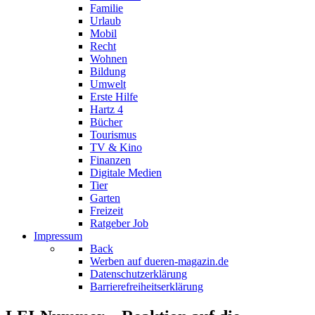
Familie
Urlaub
Mobil
Recht
Wohnen
Bildung
Umwelt
Erste Hilfe
Hartz 4
Bücher
Tourismus
TV & Kino
Finanzen
Digitale Medien
Tier
Garten
Freizeit
Ratgeber Job
Impressum
Back
Werben auf dueren-magazin.de
Datenschutzerklärung
Barrierefreiheitserklärung