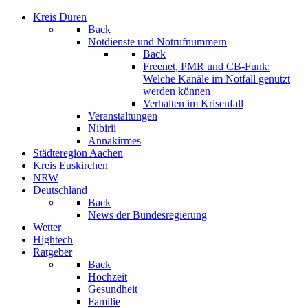
Kreis Düren
Back
Notdienste und Notrufnummern
Back
Freenet, PMR und CB-Funk:
Welche Kanäle im Notfall genutzt
werden können
Verhalten im Krisenfall
Veranstaltungen
Nibirii
Annakirmes
Städteregion Aachen
Kreis Euskirchen
NRW
Deutschland
Back
News der Bundesregierung
Wetter
Hightech
Ratgeber
Back
Hochzeit
Gesundheit
Familie