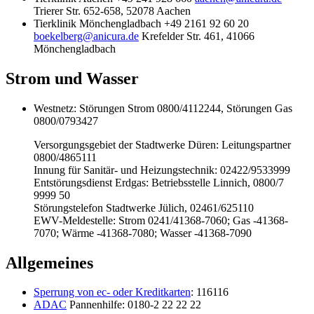
Trierer Str. 652-658, 52078 Aachen
Tierklinik Mönchengladbach +49 2161 92 60 20
boekelberg@anicura.de
Krefelder Str. 461, 41066
Mönchengladbach
Strom und Wasser
Westnetz: Störungen Strom 0800/4112244, Störungen Gas
0800/0793427
Versorgungsgebiet der Stadtwerke Düren: Leitungspartner
0800/4865111
Innung für Sanitär- und Heizungstechnik: 02422/9533999
Entstörungsdienst Erdgas: Betriebsstelle Linnich, 0800/7
9999 50
Störungstelefon Stadtwerke Jülich, 02461/625110
EWV-Meldestelle: Strom 0241/41368-7060; Gas -41368-
7070; Wärme -41368-7080; Wasser -41368-7090
Allgemeines
Sperrung von ec- oder Kreditkarten
: 116116
ADAC
Pannenhilfe: 0180-2 22 22 22