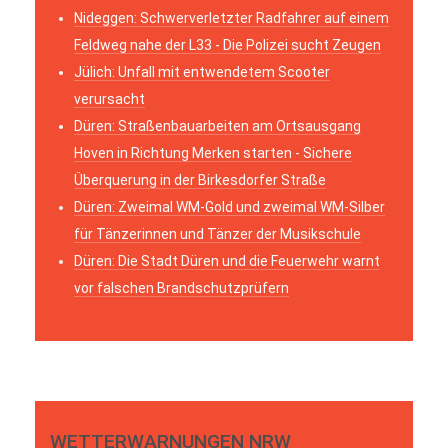
Nideggen: Schwerverletzter Radfahrer auf einem
Feldweg nahe der L33 - Die Polizei sucht Zeugen
Jülich: Unfall mit entwendetem Scooter
verursacht
Düren: Straßenbauarbeiten am Ortsausgang
Hoven in Richtung Merken starten - Sichere
Überquerung in der Birkesdorfer Straße
Düren: Zweimal WM-Gold und zweimal WM-Silber
für Tänzerinnen und Tänzer der Musikschule
Düren: Die Stadt Düren und die Feuerwehr warnt
vor falschen Brandschutzprüfern
WETTERWARNUNGEN NRW