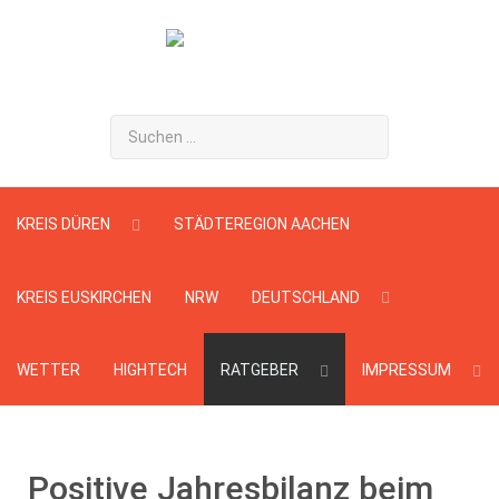
Suchen
...
KREIS DÜREN
STÄDTEREGION AACHEN
KREIS EUSKIRCHEN
NRW
DEUTSCHLAND
WETTER
HIGHTECH
RATGEBER
IMPRESSUM
Positive Jahresbilanz beim