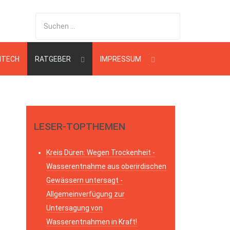
HTECH
RATGEBER
IMPRESSUM
LESER-TOPTHEMEN
Kreis Düren: Wegen Trockenheit -
Wasserentnahme aus oberirdischen
Gewässern untersagt -
Allgemeinverfügung zur
Untersagung von
Wasserentnahmen in Kraft!