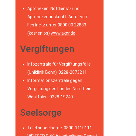
Apotheken: Notdienst- und
Apothekenauskunft: Anruf vom
Festnetz unter 0800 00 22833
(kostenlos)
www.aknr.de
Vergiftungen
Infozentrale für Vergiftungsfälle
(Uniklinik Bonn): 0228-2873211
Informationszentrale gegen
Vergiftung des Landes Nordrhein-
Westfalen: 0228-19240
Seelsorge
Telefonseelsorge: 0800-1110111