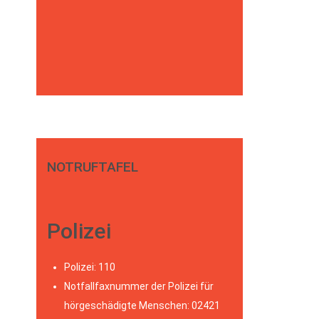
NOTRUFTAFEL
Polizei
Polizei: 110
Notfallfaxnummer der Polizei für
hörgeschädigte Menschen: 02421