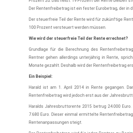
Prozent zu. Das heißt: 19 Prozent der Rente bleiben s
Der Rentenfreibetrag ist ein fester Eurobetrag, der in 
Der steuerfreie Teil der Rente wird für zukünftige Re
100 Prozent versteuert werden müssen.
Wie wird der steuerfreie Teil der Rente errechnet?
Grundlage für die Berechnung des Rentenfreibetrag
Rentner gehen allerdings unterjährig in Rente, spric
Monate gezahlt. Deshalb wird der Rentenfreibetrag ers
Ein Beispiel:
Harald ist am 1. April 2014 in Rente gegangen. Da
Rentenfreibetrag wird jedoch erst aus der Jahresbrut
Haralds Jahresbruttorente 2015 betrug 24.000 Euro. 
7.680 Euro. Dieser einmal ermittelte Rentenfreibetra
Rentenanpassungen steigt.