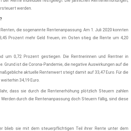
 der Rente individuell festgelegt. Die jährlichen Rentenerhöhungen,
ersteuert werden.
?
ie Renten, die sogenannte Rentenanpassung. Am 1. Juli 2020 konnten
3,45 Prozent mehr Geld freuen, im Osten stieg die Rente um 4,20
nd um 0,72 Prozent gestiegen. Die Rentnerinnen und Rentner in
e. Grund ist die Corona-Pandemie, die negative Auswirkungen auf die
aßgebliche aktuelle Rentenwert steigt damit auf 33,47 Euro. Für die
eiterhin 34,19 Euro.
Jahr, dass sie durch die Rentenerhöhung plötzlich Steuern zahlen
Werden durch die Rentenanpassung doch Steuern fällig, sind diese
r blieb sie mit dem steuerpflichtigen Teil ihrer Rente unter dem