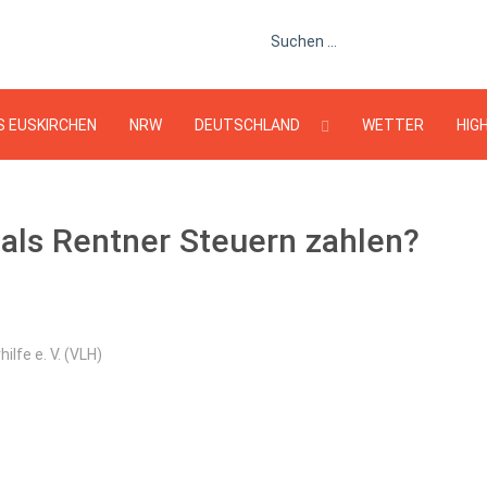
Suchen ...
S EUSKIRCHEN
NRW
DEUTSCHLAND
WETTER
HIG
als Rentner Steuern zahlen?
lfe e. V. (VLH)