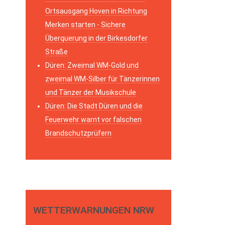
Ortsausgang Hoven in Richtung
Merken starten - Sichere
Überquerung in der Birkesdorfer
Straße
Düren: Zweimal WM-Gold und
zweimal WM-Silber für Tänzerinnen
und Tänzer der Musikschule
Düren: Die Stadt Düren und die
Feuerwehr warnt vor falschen
Brandschutzprüfern
WETTERWARNUNGEN NRW