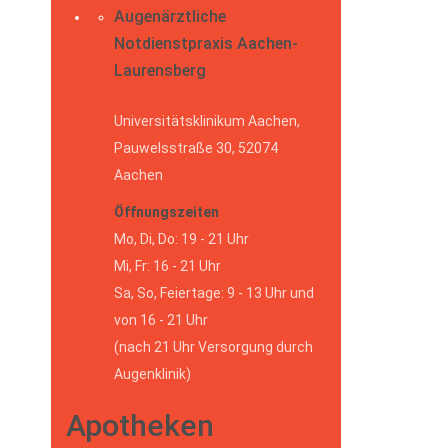
Augenärztliche
Notdienstpraxis Aachen-
Laurensberg
Universitätsklinikum Aachen,
Pauwelsstraße 30, 52074
Aachen
Öffnungszeiten
Mo, Di, Do: 19 - 21 Uhr
Mi, Fr: 16 - 21 Uhr
Sa, So, Feiertage: 9 - 13 Uhr und
von 16 - 21 Uhr
(nach 21 Uhr Versorgung durch
Augenklinik)
Apotheken