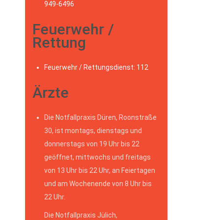
949-6496
Feuerwehr /
Rettung
Feuerwehr / Rettungsdienst: 112
Ärzte
Die Notfallpraxis Düren, Roonstraße
30, ist montags, dienstags und
donnerstags von 19 Uhr bis 22
geöffnet, mittwochs und freitags
von 13 Uhr bis 22 Uhr, an Feiertagen
und am Wochenende von 8 Uhr bis
22 Uhr.
Die Notfallpraxis Jülich,