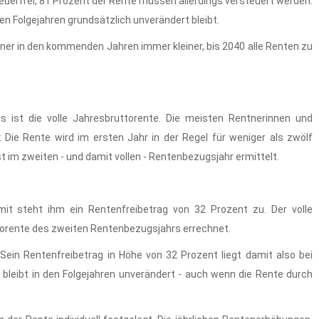
teuerfrei, 81 Prozent der Rente müssen allerdings versteuert werden.
den Folgejahren grundsätzlich unverändert bleibt.
ntner in den kommenden Jahren immer kleiner, bis 2040 alle Renten zu
s ist die volle Jahresbruttorente. Die meisten Rentnerinnen und
h: Die Rente wird im ersten Jahr in der Regel für weniger als zwölf
t im zweiten - und damit vollen - Rentenbezugsjahr ermittelt.
mit steht ihm ein Rentenfreibetrag von 32 Prozent zu. Der volle
torente des zweiten Rentenbezugsjahrs errechnet.
Sein Rentenfreibetrag in Höhe von 32 Prozent liegt damit also bei
g bleibt in den Folgejahren unverändert - auch wenn die Rente durch