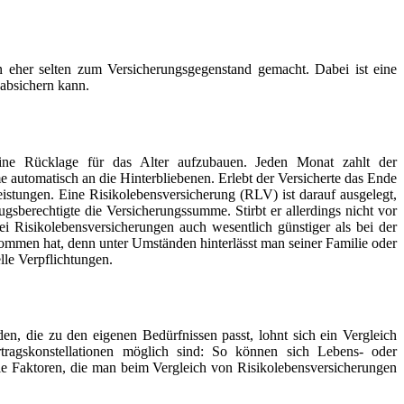
 eher selten zum Versicherungsgegenstand gemacht. Dabei ist eine
absichern kann.
eine Rücklage für das Alter aufzubauen. Jeden Monat zahlt der
e automatisch an die Hinterbliebenen. Erlebt der Versicherte das Ende
istungen. Eine Risikolebensversicherung (RLV) ist darauf ausgelegt,
gsberechtigte die Versicherungssumme. Stirbt er allerdings nicht vor
i Risikolebensversicherungen auch wesentlich günstiger als bei der
ommen hat, denn unter Umständen hinterlässt man seiner Familie oder
lle Verpflichtungen.
den, die zu den eigenen Bedürfnissen passt, lohnt sich ein Vergleich
rtragskonstellationen möglich sind: So können sich Lebens- oder
die Faktoren, die man beim Vergleich von Risikolebensversicherungen