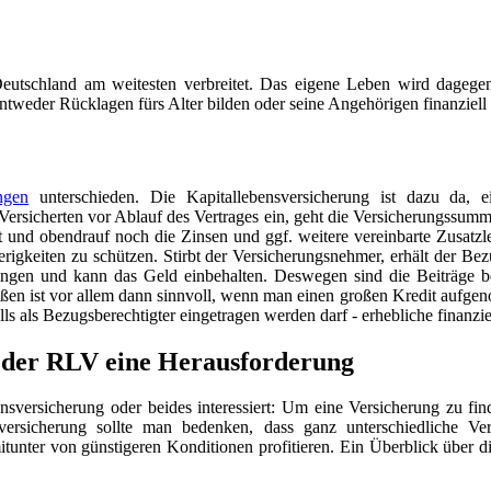
eutschland am weitesten verbreitet. Das eigene Leben wird dagegen
weder Rücklagen fürs Alter bilden oder seine Angehörigen finanziell 
ngen
unterschieden. Die Kapitallebensversicherung ist dazu da, 
Versicherten vor Ablauf des Vertrages ein, geht die Versicherungssumm
 und obendrauf noch die Zinsen und ggf. weitere vereinbarte Zusatzle
igkeiten zu schützen. Stirbt der Versicherungsnehmer, erhält der Bezu
ringen und kann das Geld einbehalten. Deswegen sind die Beiträge be
eßen ist vor allem dann sinnvoll, wenn man einen großen Kredit aufgen
ls als Bezugsberechtigter eingetragen werden darf - erhebliche finanzie
i der RLV eine Herausforderung
nsversicherung oder beides interessiert: Um eine Versicherung zu fin
versicherung sollte man bedenken, dass ganz unterschiedliche Ve
mitunter von günstigeren Konditionen profitieren. Ein Überblick über 