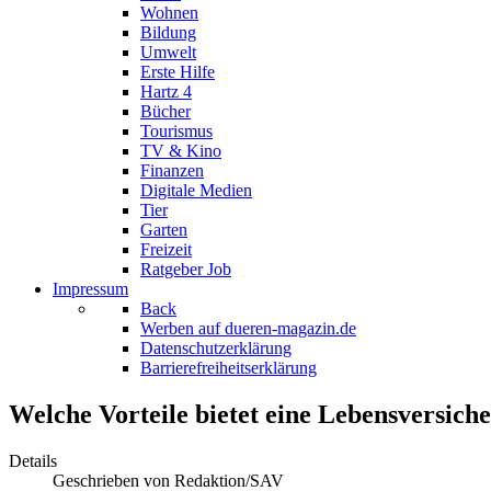
Wohnen
Bildung
Umwelt
Erste Hilfe
Hartz 4
Bücher
Tourismus
TV & Kino
Finanzen
Digitale Medien
Tier
Garten
Freizeit
Ratgeber Job
Impressum
Back
Werben auf dueren-magazin.de
Datenschutzerklärung
Barrierefreiheitserklärung
Welche Vorteile bietet eine Lebensversich
Details
Geschrieben von
Redaktion/SAV