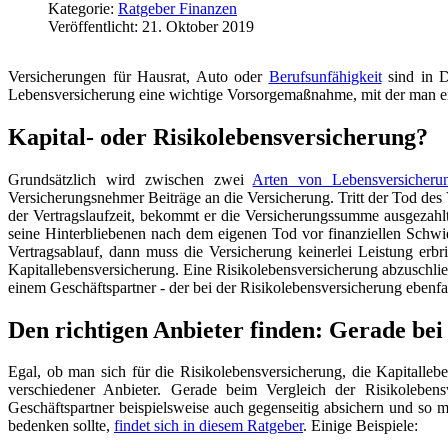
Kategorie:
Ratgeber Finanzen
Veröffentlicht: 21. Oktober 2019
Versicherungen für Hausrat, Auto oder
Berufsunfähigkeit
sind in D
Lebensversicherung eine wichtige Vorsorgemaßnahme, mit der man ent
Kapital- oder Risikolebensversicherung?
Grundsätzlich wird zwischen zwei
Arten von Lebensversicheru
Versicherungsnehmer Beiträge an die Versicherung. Tritt der Tod des 
der Vertragslaufzeit, bekommt er die Versicherungssumme ausgezahlt
seine Hinterbliebenen nach dem eigenen Tod vor finanziellen Schwier
Vertragsablauf, dann muss die Versicherung keinerlei Leistung erb
Kapitallebensversicherung. Eine Risikolebensversicherung abzuschli
einem Geschäftspartner - der bei der Risikolebensversicherung ebenfal
Den richtigen Anbieter finden: Gerade be
Egal, ob man sich für die Risikolebensversicherung, die Kapitallebe
verschiedener Anbieter. Gerade beim Vergleich der Risikolebens
Geschäftspartner beispielsweise auch gegenseitig absichern und so 
bedenken sollte,
findet sich in diesem Ratgeber
. Einige Beispiele: