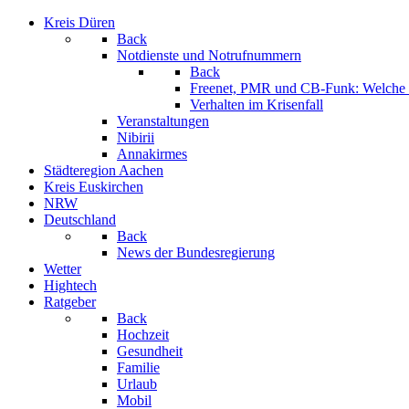
Kreis Düren
Back
Notdienste und Notrufnummern
Back
Freenet, PMR und CB-Funk: Welche K
Verhalten im Krisenfall
Veranstaltungen
Nibirii
Annakirmes
Städteregion Aachen
Kreis Euskirchen
NRW
Deutschland
Back
News der Bundesregierung
Wetter
Hightech
Ratgeber
Back
Hochzeit
Gesundheit
Familie
Urlaub
Mobil