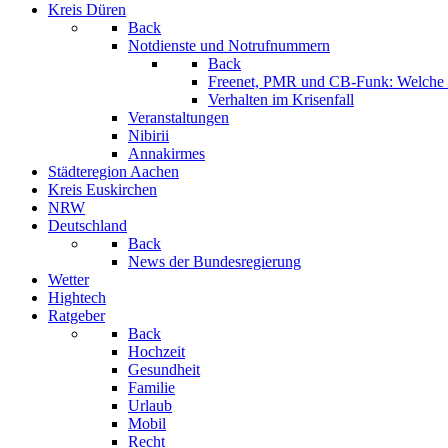
Kreis Düren
Back
Notdienste und Notrufnummern
Back
Freenet, PMR und CB-Funk: Welche K
Verhalten im Krisenfall
Veranstaltungen
Nibirii
Annakirmes
Städteregion Aachen
Kreis Euskirchen
NRW
Deutschland
Back
News der Bundesregierung
Wetter
Hightech
Ratgeber
Back
Hochzeit
Gesundheit
Familie
Urlaub
Mobil
Recht