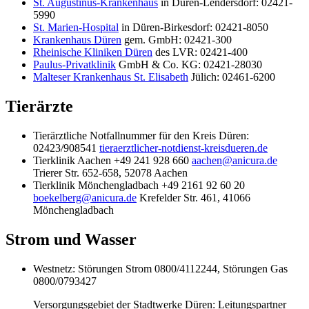
St. Augustinus-Krankenhaus
in Düren-Lendersdorf: 02421-
5990
St. Marien-Hospital
in Düren-Birkesdorf: 02421-8050
Krankenhaus Düren
gem. GmbH: 02421-300
Rheinische Kliniken Düren
des LVR: 02421-400
Paulus-Privatklinik
GmbH & Co. KG: 02421-28030
Malteser Krankenhaus St. Elisabeth
Jülich: 02461-6200
Tierärzte
Tierärztliche Notfallnummer für den Kreis Düren:
02423/908541
tieraerztlicher-notdienst-kreisdueren.de
Tierklinik Aachen +49 241 928 660
aachen@anicura.de
Trierer Str. 652-658, 52078 Aachen
Tierklinik Mönchengladbach +49 2161 92 60 20
boekelberg@anicura.de
Krefelder Str. 461, 41066
Mönchengladbach
Strom und Wasser
Westnetz: Störungen Strom 0800/4112244, Störungen Gas
0800/0793427
Versorgungsgebiet der Stadtwerke Düren: Leitungspartner