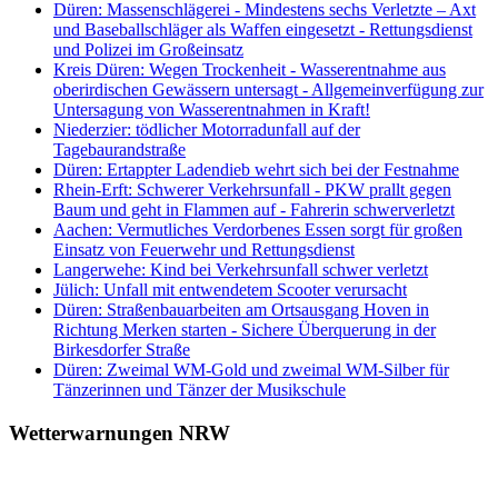
Düren: Massenschlägerei - Mindestens sechs Verletzte – Axt
und Baseballschläger als Waffen eingesetzt - Rettungsdienst
und Polizei im Großeinsatz
Kreis Düren: Wegen Trockenheit - Wasserentnahme aus
oberirdischen Gewässern untersagt - Allgemeinverfügung zur
Untersagung von Wasserentnahmen in Kraft!
Niederzier: tödlicher Motorradunfall auf der
Tagebaurandstraße
Düren: Ertappter Ladendieb wehrt sich bei der Festnahme
Rhein-Erft: Schwerer Verkehrsunfall - PKW prallt gegen
Baum und geht in Flammen auf - Fahrerin schwerverletzt
Aachen: Vermutliches Verdorbenes Essen sorgt für großen
Einsatz von Feuerwehr und Rettungsdienst
Langerwehe: Kind bei Verkehrsunfall schwer verletzt
Jülich: Unfall mit entwendetem Scooter verursacht
Düren: Straßenbauarbeiten am Ortsausgang Hoven in
Richtung Merken starten - Sichere Überquerung in der
Birkesdorfer Straße
Düren: Zweimal WM-Gold und zweimal WM-Silber für
Tänzerinnen und Tänzer der Musikschule
Wetterwarnungen NRW