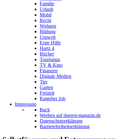
Familie
Urlaub
Mobil
Recht
Wohnen
Bildung
Umwelt
Erste Hilfe
Hartz 4
Bücher
Tourismus
TV & Kino
Finanzen
Digitale Medien
Tier
Garten
Freizeit
Ratgeber Job
Impressum
Back
Werben auf dueren-magazin.de
Datenschutzerklärung
Barrierefreiheitserklärung