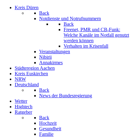
Kreis Düren
Back
Notdienste und Notrufnummern
Back
Freenet, PMR und CB-Funk:
Welche Kanäle im Notfall genutzt
werden können
Verhalten im Krisenfall
Veranstaltungen
Nibirii
Annakirmes
Städteregion Aachen
Kreis Euskirchen
NRW
Deutschland
Back
News der Bundesregierung
Wetter
Hightech
Ratgeber
Back
Hochzeit
Gesundheit
Familie