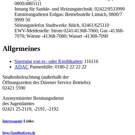
0800/4865111
Innung für Sanitär- und Heizungstechnik: 02422/9533999
Entstörungsdienst Erdgas: Betriebsstelle Linnich, 0800/7
9999 50
Störungstelefon Stadtwerke Jülich, 02461/625110
EWV-Meldestelle: Strom 0241/41368-7060; Gas -41368-
7070; Wärme -41368-7080; Wasser -41368-7090
Allgemeines
Sperrung von ec- oder Kreditkarten
: 116116
ADAC
Pannenhilfe: 0180-2 22 22 22
Straßenbeleuchtung (außerhalb der
Öffnungszeiten des Dürener Service Betriebs):
02421 5590
Anonymisierter Beratungsdienst
des Jugendamtes
02421 25-2119, -2191, -2192
Interessante
Links:
http://familienfrage.de