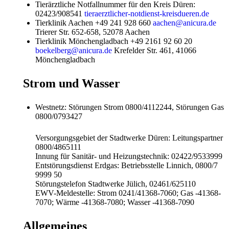
Tierärztliche Notfallnummer für den Kreis Düren:
02423/908541
tieraerztlicher-notdienst-kreisdueren.de
Tierklinik Aachen +49 241 928 660
aachen@anicura.de
Trierer Str. 652-658, 52078 Aachen
Tierklinik Mönchengladbach +49 2161 92 60 20
boekelberg@anicura.de
Krefelder Str. 461, 41066
Mönchengladbach
Strom und Wasser
Westnetz: Störungen Strom 0800/4112244, Störungen Gas
0800/0793427
Versorgungsgebiet der Stadtwerke Düren: Leitungspartner
0800/4865111
Innung für Sanitär- und Heizungstechnik: 02422/9533999
Entstörungsdienst Erdgas: Betriebsstelle Linnich, 0800/7
9999 50
Störungstelefon Stadtwerke Jülich, 02461/625110
EWV-Meldestelle: Strom 0241/41368-7060; Gas -41368-
7070; Wärme -41368-7080; Wasser -41368-7090
Allgemeines