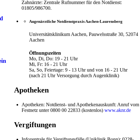
Zahnärzte: Zentrale Rufnummer für den Notdienst:
01805/986700.
nd
Augenärztliche Notdienstpraxis Aachen-Laurensberg
Universitätsklinikum Aachen, Pauwelsstraße 30, 52074
Aachen
Öffnungszeiten
Mo, Di, Do: 19 - 21 Uhr
ein
Mi, Fr: 16 - 21 Uhr
Sa, So, Feiertage: 9 - 13 Uhr und von 16 - 21 Uhr
(nach 21 Uhr Versorgung durch Augenklinik)
Apotheken
Apotheken: Notdienst- und Apothekenauskunft: Anruf vom
Festnetz unter 0800 00 22833 (kostenlos)
www.aknr.de
Vergiftungen
Infozentrale für Vergiftungsfälle (Uniklinik Bonn): 0228-