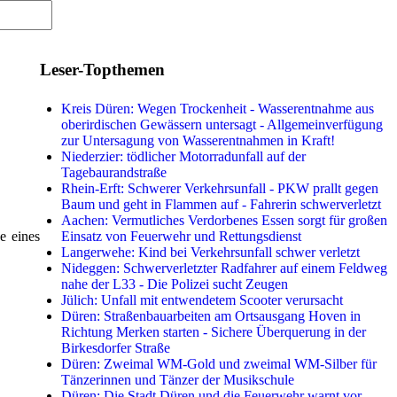
Leser-Topthemen
Kreis Düren: Wegen Trockenheit - Wasserentnahme aus
oberirdischen Gewässern untersagt - Allgemeinverfügung
zur Untersagung von Wasserentnahmen in Kraft!
Niederzier: tödlicher Motorradunfall auf der
Tagebaurandstraße
Rhein-Erft: Schwerer Verkehrsunfall - PKW prallt gegen
Baum und geht in Flammen auf - Fahrerin schwerverletzt
Aachen: Vermutliches Verdorbenes Essen sorgt für großen
Einsatz von Feuerwehr und Rettungsdienst
e eines
Langerwehe: Kind bei Verkehrsunfall schwer verletzt
Nideggen: Schwerverletzter Radfahrer auf einem Feldweg
nahe der L33 - Die Polizei sucht Zeugen
Jülich: Unfall mit entwendetem Scooter verursacht
Düren: Straßenbauarbeiten am Ortsausgang Hoven in
Richtung Merken starten - Sichere Überquerung in der
Birkesdorfer Straße
Düren: Zweimal WM-Gold und zweimal WM-Silber für
Tänzerinnen und Tänzer der Musikschule
Düren: Die Stadt Düren und die Feuerwehr warnt vor