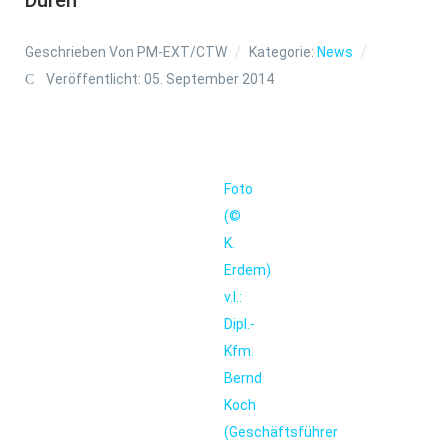
Geschrieben Von
PM-EXT/CTW
Kategorie:
News
Veröffentlicht: 05. September 2014
Foto
(©
K.
Erdem)
v.l.:
Dipl.-
Kfm.
Bernd
Koch
(Geschäftsführer