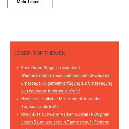
Mehr Lesen...
LESER-TOPTHEMEN
Kreis Düren: Wegen Trockenheit -
Wasserentnahme aus oberirdischen Gewässern
untersagt - Allgemeinverfügung zur Untersagung
von Wasserentnahmen in Kraft!
Niederzier: tödlicher Motorradunfall auf der
Tagebaurandstraße
Rhein-Erft: Schwerer Verkehrsunfall - PKW prallt
gegen Baum und geht in Flammen auf - Fahrerin