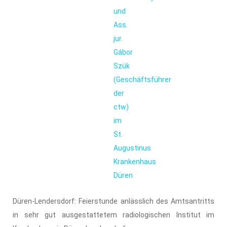
und
Ass.
jur.
Gábor
Szük
(Geschäftsführer
der
ctw)
im
St.
Augustinus
Krankenhaus
Düren
Düren-Lendersdorf: Feierstunde anlässlich des Amtsantritts
in sehr gut ausgestattetem radiologischen Institut im