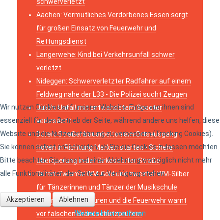
schwerverletzt
Aachen: Vermutliches Verdorbenes Essen sorgt
für großen Einsatz von Feuerwehr und
Rettungsdienst
Langerwehe: Kind bei Verkehrsunfall schwer
verletzt
Nideggen: Schwerverletzter Radfahrer auf einem
Feldweg nahe der L33 - Die Polizei sucht Zeugen
Wir nutzen Cookies auf unserer Website. Einige von ihnen sind
Jülich: Unfall mit entwendetem Scooter
essenziell für den Betrieb der Seite, während andere uns helfen, diese
verursacht
Website und die Nutzererfahrung zu verbessern (Tracking Cookies).
Düren: Straßenbauarbeiten am Ortsausgang
Sie können selbst entscheiden, ob Sie die Cookies zulassen möchten.
Hoven in Richtung Merken starten - Sichere
Bitte beachten Sie, dass bei einer Ablehnung womöglich nicht mehr
Überquerung in der Birkesdorfer Straße
alle Funktionalitäten der Seite zur Verfügung stehen.
Düren: Zweimal WM-Gold und zweimal WM-Silber
für Tänzerinnen und Tänzer der Musikschule
Akzeptieren
Ablehnen
Düren: Die Stadt Düren und die Feuerwehr warnt
Weitere Informationen
vor falschen Brandschutzprüfern