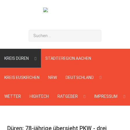
Suchen
...
KREIS DÜREN
STÄDTEREGION AACHEN
KREIS EUSKIRCHEN
NRW
DEUTSCHLAND
WETTER
HIGHTECH
RATGEBER
IMPRESSUM
Düren: 78-jährige übersieht PKW - drei