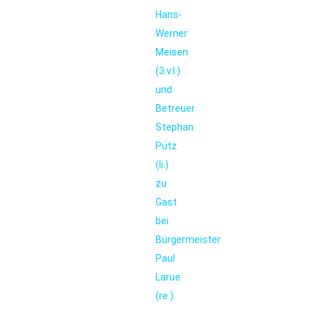
Hans-
Werner
Meisen
(3.v.l.)
und
Betreuer
Stephan
Pütz
(li.)
zu
Gast
bei
Bürgermeister
Paul
Larue
(re.).