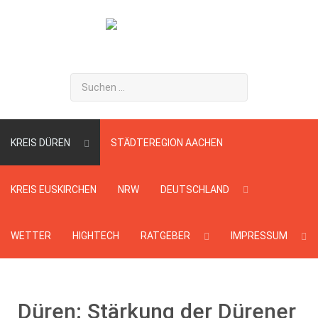
Suchen
...
KREIS DÜREN
STÄDTEREGION AACHEN
KREIS EUSKIRCHEN
NRW
DEUTSCHLAND
WETTER
HIGHTECH
RATGEBER
IMPRESSUM
Düren: Stärkung der Dürener