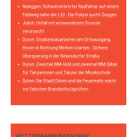
Nideggen: Schwerverletzter Radfahrer auf einem
Feldweg nahe der L33 - Die Polizei sucht Zeugen
Jülich: Unfall mit entwendetem Scooter
verursacht
Düren: Straßenbauarbeiten am Ortsausgang
Hoven in Richtung Merken starten - Sichere
Überquerung in der Birkesdorfer Straße
Düren: Zweimal WM-Gold und zweimal WM-Silber
für Tänzerinnen und Tänzer der Musikschule
Düren: Die Stadt Düren und die Feuerwehr warnt
vor falschen Brandschutzprüfern
WETTERWARNUNGEN NRW