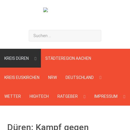
Suchen
...
KREIS DÜREN
STÄDTEREGION AACHEN
KREIS EUSKIRCHEN
NRW
DEUTSCHLAND
WETTER
HIGHTECH
RATGEBER
IMPRESSUM
Düren: Kampf gegen