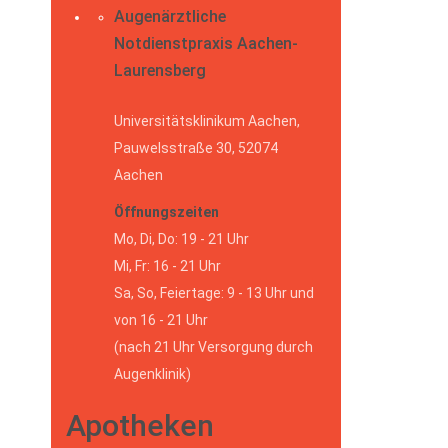
Augenärztliche
Notdienstpraxis Aachen-
Laurensberg
Universitätsklinikum Aachen,
Pauwelsstraße 30, 52074
Aachen
Öffnungszeiten
Mo, Di, Do: 19 - 21 Uhr
Mi, Fr: 16 - 21 Uhr
Sa, So, Feiertage: 9 - 13 Uhr und
von 16 - 21 Uhr
(nach 21 Uhr Versorgung durch
Augenklinik)
Apotheken