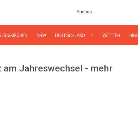
Suchen ...
S EUSKIRCHEN
NRW
DEUTSCHLAND
WETTER
HIG
nz am Jahreswechsel - mehr