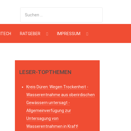
HTECH
RATGEBER
IMPRESSUM
LESER-TOPTHEMEN
Kreis Düren: Wegen Trockenheit -
Wasserentnahme aus oberirdischen
Gewässern untersagt -
Allgemeinverfügung zur
Untersagung von
Wasserentnahmen in Kraft!