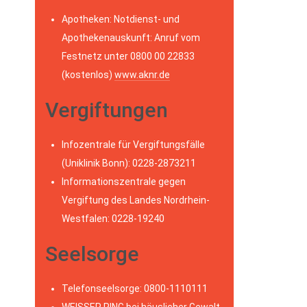
Apotheken: Notdienst- und
Apothekenauskunft: Anruf vom
Festnetz unter 0800 00 22833
(kostenlos)
www.aknr.de
Vergiftungen
Infozentrale für Vergiftungsfälle
(Uniklinik Bonn): 0228-2873211
Informationszentrale gegen
Vergiftung des Landes Nordrhein-
Westfalen: 0228-19240
Seelsorge
Telefonseelsorge: 0800-1110111