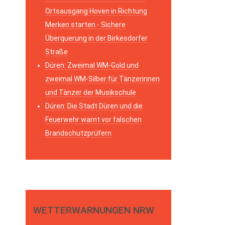
Ortsausgang Hoven in Richtung
Merken starten - Sichere
Überquerung in der Birkesdorfer
Straße
Düren: Zweimal WM-Gold und
zweimal WM-Silber für Tänzerinnen
und Tänzer der Musikschule
Düren: Die Stadt Düren und die
Feuerwehr warnt vor falschen
Brandschutzprüfern
WETTERWARNUNGEN NRW