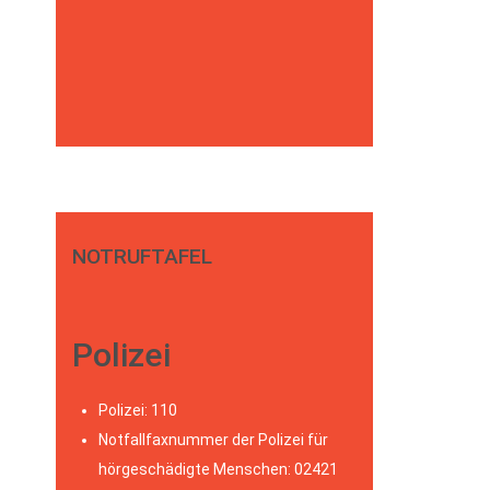
NOTRUFTAFEL
Polizei
Polizei: 110
Notfallfaxnummer der Polizei für
hörgeschädigte Menschen: 02421