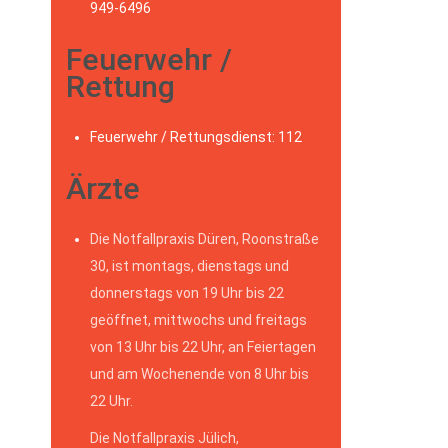
949-6496
Feuerwehr /
Rettung
Feuerwehr / Rettungsdienst: 112
Ärzte
Die Notfallpraxis Düren, Roonstraße
30, ist montags, dienstags und
donnerstags von 19 Uhr bis 22
geöffnet, mittwochs und freitags
von 13 Uhr bis 22 Uhr, an Feiertagen
und am Wochenende von 8 Uhr bis
22 Uhr.
Die Notfallpraxis Jülich,