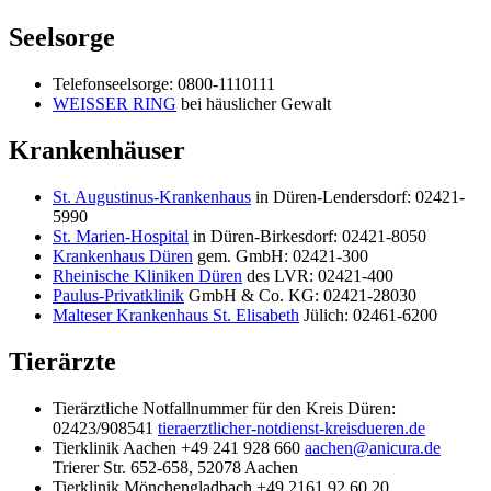
Seelsorge
Telefonseelsorge: 0800-1110111
WEISSER RING
bei häuslicher Gewalt
Krankenhäuser
St. Augustinus-Krankenhaus
in Düren-Lendersdorf: 02421-
5990
St. Marien-Hospital
in Düren-Birkesdorf: 02421-8050
Krankenhaus Düren
gem. GmbH: 02421-300
Rheinische Kliniken Düren
des LVR: 02421-400
Paulus-Privatklinik
GmbH & Co. KG: 02421-28030
Malteser Krankenhaus St. Elisabeth
Jülich: 02461-6200
Tierärzte
Tierärztliche Notfallnummer für den Kreis Düren:
02423/908541
tieraerztlicher-notdienst-kreisdueren.de
Tierklinik Aachen +49 241 928 660
aachen@anicura.de
Trierer Str. 652-658, 52078 Aachen
Tierklinik Mönchengladbach +49 2161 92 60 20