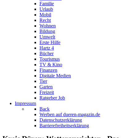
Familie
Urlaub
Mobil
Recht
Wohnen
Bildung
Umwelt
Erste Hilfe
Hartz 4
Bücher
Tourismus
TV & Kino
Finanzen
Digitale Medien
Tier
Garten
Freizeit
Ratgeber Job
Impressum
Back
Werben auf dueren-magazin.de
Datenschutzerklärung
Barrierefreiheitserklärung