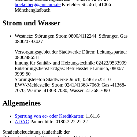
boekelberg@anicura.de
Krefelder Str. 461, 41066
Mönchengladbach
Strom und Wasser
Westnetz: Störungen Strom 0800/4112244, Störungen Gas
0800/0793427
Versorgungsgebiet der Stadtwerke Düren: Leitungspartner
0800/4865111
Innung für Sanitär- und Heizungstechnik: 02422/9533999
Entstörungsdienst Erdgas: Betriebsstelle Linnich, 0800/7
9999 50
Störungstelefon Stadtwerke Jülich, 02461/625110
EWV-Meldestelle: Strom 0241/41368-7060; Gas -41368-
7070; Wärme -41368-7080; Wasser -41368-7090
Allgemeines
Sperrung von ec- oder Kreditkarten
: 116116
ADAC
Pannenhilfe: 0180-2 22 22 22
Straßenbeleuchtung (außerhalb der