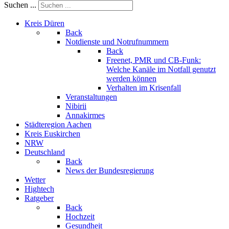
Suchen ...
Kreis Düren
Back
Notdienste und Notrufnummern
Back
Freenet, PMR und CB-Funk:
Welche Kanäle im Notfall genutzt
werden können
Verhalten im Krisenfall
Veranstaltungen
Nibirii
Annakirmes
Städteregion Aachen
Kreis Euskirchen
NRW
Deutschland
Back
News der Bundesregierung
Wetter
Hightech
Ratgeber
Back
Hochzeit
Gesundheit