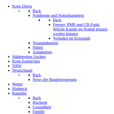
Kreis Düren
Back
Notdienste und Notrufnummern
Back
Freenet, PMR und CB-Funk:
Welche Kanäle im Notfall genutzt
werden können
Verhalten im Krisenfall
Veranstaltungen
Nibirii
Annakirmes
Städteregion Aachen
Kreis Euskirchen
NRW
Deutschland
Back
News der Bundesregierung
Wetter
Hightech
Ratgeber
Back
Hochzeit
Gesundheit
Familie