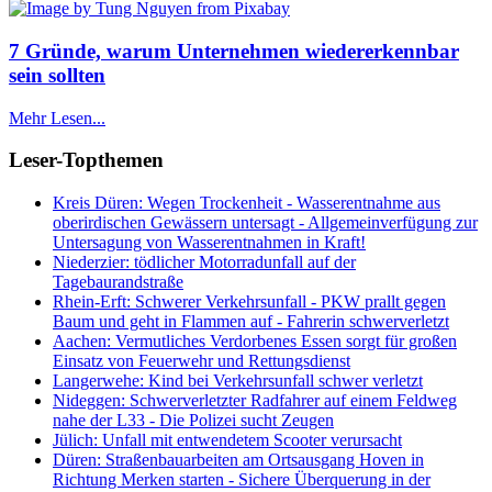
7 Gründe, warum Unternehmen wiedererkennbar
sein sollten
Mehr Lesen...
Leser-Topthemen
Kreis Düren: Wegen Trockenheit - Wasserentnahme aus
oberirdischen Gewässern untersagt - Allgemeinverfügung zur
Untersagung von Wasserentnahmen in Kraft!
Niederzier: tödlicher Motorradunfall auf der
Tagebaurandstraße
Rhein-Erft: Schwerer Verkehrsunfall - PKW prallt gegen
Baum und geht in Flammen auf - Fahrerin schwerverletzt
Aachen: Vermutliches Verdorbenes Essen sorgt für großen
Einsatz von Feuerwehr und Rettungsdienst
Langerwehe: Kind bei Verkehrsunfall schwer verletzt
Nideggen: Schwerverletzter Radfahrer auf einem Feldweg
nahe der L33 - Die Polizei sucht Zeugen
Jülich: Unfall mit entwendetem Scooter verursacht
Düren: Straßenbauarbeiten am Ortsausgang Hoven in
Richtung Merken starten - Sichere Überquerung in der