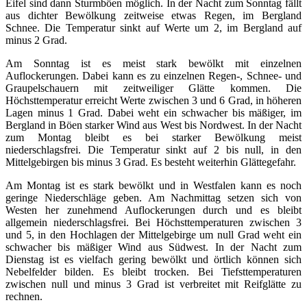
Eifel sind dann Sturmböen möglich. In der Nacht zum Sonntag fällt
aus dichter Bewölkung zeitweise etwas Regen, im Bergland
Schnee. Die Temperatur sinkt auf Werte um 2, im Bergland auf
minus 2 Grad.
Am Sonntag ist es meist stark bewölkt mit einzelnen
Auflockerungen. Dabei kann es zu einzelnen Regen-, Schnee- und
Graupelschauern mit zeitweiliger Glätte kommen. Die
Höchsttemperatur erreicht Werte zwischen 3 und 6 Grad, in höheren
Lagen minus 1 Grad. Dabei weht ein schwacher bis mäßiger, im
Bergland in Böen starker Wind aus West bis Nordwest. In der Nacht
zum Montag bleibt es bei starker Bewölkung meist
niederschlagsfrei. Die Temperatur sinkt auf 2 bis null, in den
Mittelgebirgen bis minus 3 Grad. Es besteht weiterhin Glättegefahr.
Am Montag ist es stark bewölkt und in Westfalen kann es noch
geringe Niederschläge geben. Am Nachmittag setzen sich von
Westen her zunehmend Auflockerungen durch und es bleibt
allgemein niederschlagsfrei. Bei Höchsttemperaturen zwischen 3
und 5, in den Hochlagen der Mittelgebirge um null Grad weht ein
schwacher bis mäßiger Wind aus Südwest. In der Nacht zum
Dienstag ist es vielfach gering bewölkt und örtlich können sich
Nebelfelder bilden. Es bleibt trocken. Bei Tiefsttemperaturen
zwischen null und minus 3 Grad ist verbreitet mit Reifglätte zu
rechnen.