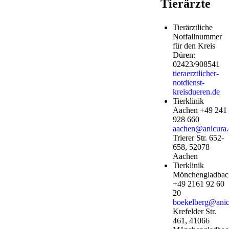
Tierärzte
Tierärztliche
Notfallnummer
für den Kreis
Düren:
02423/908541
tieraerztlicher-
notdienst-
kreisdueren.de
Tierklinik
Aachen +49 241
928 660
aachen@anicura.
Trierer Str. 652-
658, 52078
Aachen
Tierklinik
Mönchengladbac
+49 2161 92 60
20
boekelberg@anic
Krefelder Str.
461, 41066