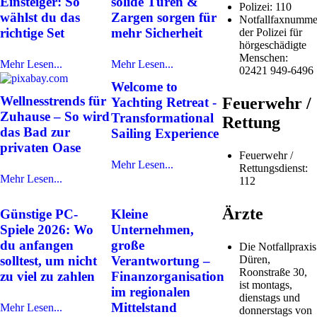
Einsteiger: So
solide Türen &
Polizei: 110
wählst du das
Zargen sorgen für
Notfallfaxnumme
richtige Set
mehr Sicherheit
der Polizei für
hörgeschädigte
Menschen:
Mehr Lesen...
Mehr Lesen...
02421 949-6496
Welcome to
Wellnesstrends für
Feuerwehr /
Yachting Retreat -
Zuhause – So wird
Transformational
Rettung
das Bad zur
Sailing Experience
privaten Oase
Feuerwehr /
Mehr Lesen...
Rettungsdienst:
Mehr Lesen...
112
Ärzte
Günstige PC-
Kleine
Spiele 2026: Wo
Unternehmen,
du anfangen
große
Die Notfallpraxis
solltest, um nicht
Verantwortung –
Düren,
Roonstraße 30,
zu viel zu zahlen
Finanzorganisation
ist montags,
im regionalen
dienstags und
Mittelstand
Mehr Lesen...
donnerstags von