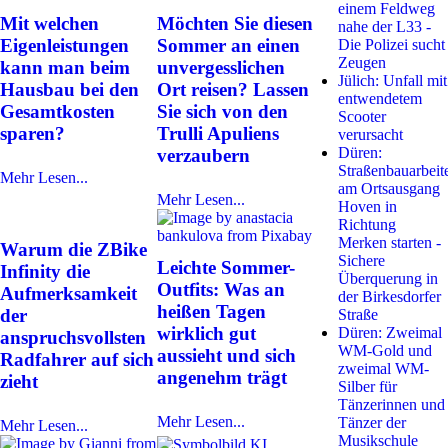
einem Feldweg
Mit welchen
Möchten Sie diesen
nahe der L33 -
Eigenleistungen
Sommer an einen
Die Polizei sucht
Zeugen
kann man beim
unvergesslichen
Jülich: Unfall mit
Hausbau bei den
Ort reisen? Lassen
entwendetem
Gesamtkosten
Sie sich von den
Scooter
sparen?
Trulli Apuliens
verursacht
Düren:
verzaubern
Straßenbauarbeit
Mehr Lesen...
am Ortsausgang
Mehr Lesen...
Hoven in
Richtung
Merken starten -
Warum die ZBike
Sichere
Leichte Sommer-
Infinity die
Überquerung in
Outfits: Was an
Aufmerksamkeit
der Birkesdorfer
heißen Tagen
der
Straße
wirklich gut
Düren: Zweimal
anspruchsvollsten
WM-Gold und
aussieht und sich
Radfahrer auf sich
zweimal WM-
angenehm trägt
zieht
Silber für
Tänzerinnen und
Mehr Lesen...
Tänzer der
Mehr Lesen...
Musikschule