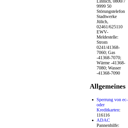
Linnich, 0800/7
9999 50
Störungstelefon
Stadtwerke
Jülich,
02461/625110
EWV-
Meldestelle:
Strom
0241/41368-
7060; Gas
-41368-7070;
Wärme -41368-
7080; Wasser
-41368-7090
Allgemeines
Sperrung von ec-
oder
Kreditkarten
:
116116
ADAC
Pannenhilfe: