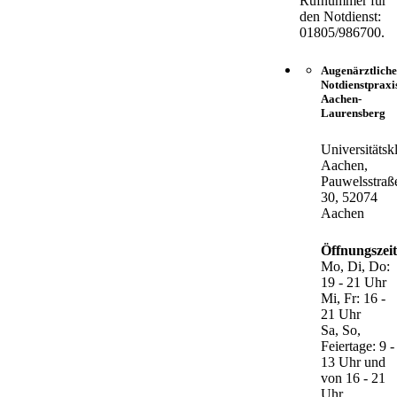
Rufnummer für
den Notdienst:
01805/986700.
Augenärztliche
Notdienstpraxi
Aachen-
Laurensberg
Universitätsk
Aachen,
Pauwelsstraß
30, 52074
Aachen
Öffnungszei
Mo, Di, Do:
19 - 21 Uhr
Mi, Fr: 16 -
21 Uhr
Sa, So,
Feiertage: 9 -
13 Uhr und
von 16 - 21
Uhr