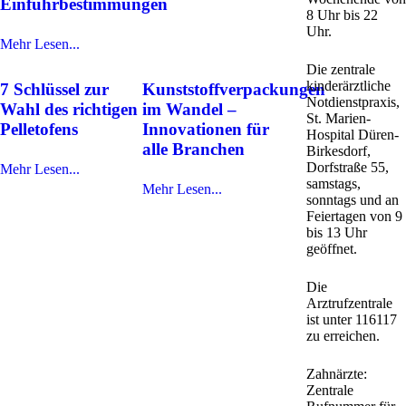
Einfuhrbestimmungen
8 Uhr bis 22
Uhr.
Mehr Lesen...
Die zentrale
kinderärztliche
7 Schlüssel zur
Kunststoffverpackungen
Notdienstpraxis,
Wahl des richtigen
im Wandel –
St. Marien-
Pelletofens
Innovationen für
Hospital Düren-
alle Branchen
Birkesdorf,
Dorfstraße 55,
Mehr Lesen...
samstags,
Mehr Lesen...
sonntags und an
Feiertagen von 9
bis 13 Uhr
geöffnet.
Die
Arztrufzentrale
ist unter 116117
zu erreichen.
Zahnärzte:
Zentrale