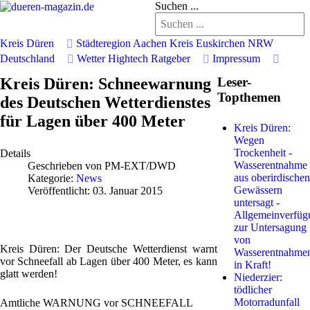
Suchen ...
Kreis Düren
Städteregion Aachen
Kreis Euskirchen
NRW
Deutschland
Wetter
Hightech
Ratgeber
Impressum
Kreis Düren: Schneewarnung
Leser-
Topthemen
des Deutschen Wetterdienstes
für Lagen über 400 Meter
Kreis Düren:
Wegen
Trockenheit -
Details
Wasserentnahme
Geschrieben von
PM-EXT/DWD
aus oberirdischen
Kategorie:
News
Gewässern
Veröffentlicht: 03. Januar 2015
untersagt -
Allgemeinverfüg
zur Untersagung
von
Kreis Düren: Der Deutsche Wetterdienst warnt
Wasserentnahme
vor Schneefall ab Lagen über 400 Meter, es kann
in Kraft!
glatt werden!
Niederzier:
tödlicher
Motorradunfall
Amtliche WARNUNG vor SCHNEEFALL