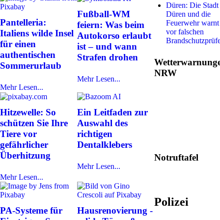
Düren: Die Stadt
Fußball-WM
Düren und die
Pantelleria:
Feuerwehr warnt
feiern: Was beim
vor falschen
Italiens wilde Insel
Autokorso erlaubt
Brandschutzprüf
für einen
ist – und wann
authentischen
Strafen drohen
Wetterwarnung
Sommerurlaub
NRW
Mehr Lesen...
Mehr Lesen...
Hitzewelle: So
Ein Leitfaden zur
schützen Sie Ihre
Auswahl des
Tiere vor
richtigen
gefährlicher
Dentalklebers
Überhitzung
Notruftafel
Mehr Lesen...
Mehr Lesen...
Polizei
PA-Systeme für
Hausrenovierung -